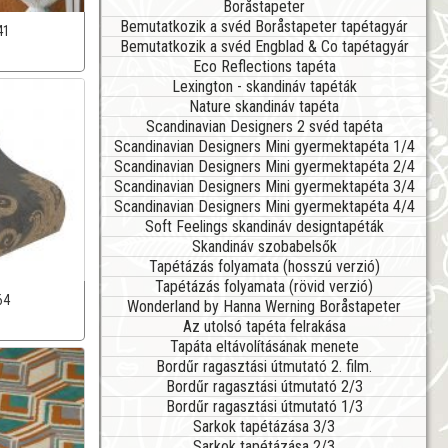
Boråstapeter
Bemutatkozik a svéd Boråstapeter tapétagyár
41
Bemutatkozik a svéd Engblad & Co tapétagyár
Eco Reflections tapéta
Lexington - skandináv tapéták
Nature skandináv tapéta
Scandinavian Designers 2 svéd tapéta
Scandinavian Designers Mini gyermektapéta 1/4
Scandinavian Designers Mini gyermektapéta 2/4
Scandinavian Designers Mini gyermektapéta 3/4
Scandinavian Designers Mini gyermektapéta 4/4
Soft Feelings skandináv designtapéták
Skandináv szobabelsők
Tapétázás folyamata (hosszú verzió)
Tapétázás folyamata (rövid verzió)
64
Wonderland by Hanna Werning Boråstapeter
Az utolsó tapéta felrakása
Tapáta eltávolításának menete
Bordűr ragasztási útmutató 2. film.
Bordűr ragasztási útmutató 2/3
Bordűr ragasztási útmutató 1/3
Sarkok tapétázása 3/3
Sarkok tapétázása 2/3