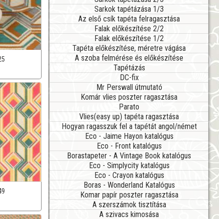
Sarkok tapétázása 1/3
Az első csík tapéta felragasztása
Falak előkészítése 2/2
Falak előkészítése 1/2
Tapéta előkészítése, méretre vágása
A szoba felmérése és előkészítése
25
Tapétázás
DC-fix
Mr Perswall útmutató
Komár vlies poszter ragasztása
Parato
Vlies(easy up) tapéta ragasztása
Hogyan ragasszuk fel a tapétát angol/német
Eco - Jaime Hayon katalógus
Eco - Front katalógus
Borastapeter - A Vintage Book katalógus
Eco - Simplycity katalógus
Eco - Crayon katalógus
Boras - Wonderland Katalógus
49
Komar papír poszter ragasztása
A szerszámok tisztítása
A szivacs kimosása