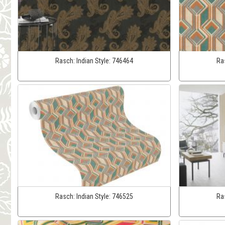
Rasch:
Indian Style:
746464
Ra
Rasch:
Indian Style:
746525
Ra