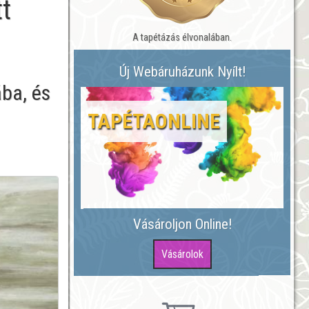
t
A tapétázás élvonalában.
Új Webáruházunk Nyílt!
ába, és
TAPÉTAONLINE
Vásároljon Online!