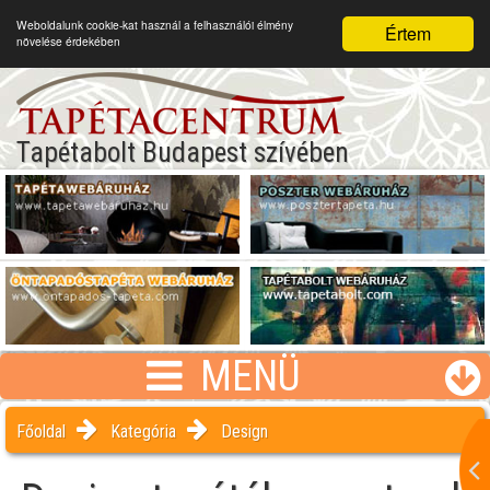
Weboldalunk cookie-kat használ a felhasználói élmény
Értem
növelése érdekében
Tapétabolt Budapest szívében
MENÜ
Főoldal
Kategória
Design