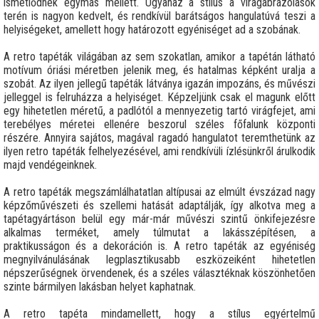
ismétlődnek egymás mellett. Ugyanaz a stílus a virágábrázolások
terén is nagyon kedvelt, és rendkívül barátságos hangulatúvá teszi a
helyiségeket, amellett hogy határozott egyéniséget ad a szobának.
A retro tapéták világában az sem szokatlan, amikor a tapétán látható
motívum óriási méretben jelenik meg, és hatalmas képként uralja a
szobát. Az ilyen jellegű tapéták látványa igazán impozáns, és művészi
jelleggel is felruházza a helyiséget. Képzeljünk csak el magunk előtt
egy hihetetlen méretű, a padlótól a mennyezetig tartó virágfejet, ami
terebélyes méretei ellenére beszorul széles főfalunk központi
részére. Annyira sajátos, magával ragadó hangulatot teremthetünk az
ilyen retro tapéták felhelyezésével, ami rendkívüli ízlésünkről árulkodik
majd vendégeinknek.
A retro tapéták megszámlálhatatlan altípusai az elmúlt évszázad nagy
képzőművészeti és szellemi hatását adaptálják, így alkotva meg a
tapétagyártáson belül egy már-már művészi szintű önkifejezésre
alkalmas terméket, amely túlmutat a lakásszépítésen, a
praktikusságon és a dekoráción is. A retro tapéták az egyéniség
megnyilvánulásának legplasztikusabb eszközeiként hihetetlen
népszerűségnek örvendenek, és a széles választéknak köszönhetően
szinte bármilyen lakásban helyet kaphatnak.
A retro tapéta mindamellett, hogy a stílus egyértelmű