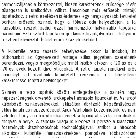
harmonizáljanak a környezettel, hiszen karakterének erőssége révén
túlságosan is uralkodóvá válhat. Hasonlóan más erősebb mintájú
tapétákhoz, a retro esetében is érdemes egy hangsúlyosabb területet
borítani erősebb színnel, hogy a fókusz oda helyeződjön, a fal
nagyobbik részét pedig ezzel harmonizáló, halványabb tapétával
párosítani. Ezt osztott tapéta megoldásnak hívjuk, ilyenkor a túlnyomó
részben halványabb felület emeli ki az élénkebbet.
A különféle retro tapéták felhelyezése akkor is indokolt, ha
otthonunkat az úgynevezett vintage stílus jegyében szeretnénk
berendezni, vagyis megpróbáljuk minél inkább ötvözni a ’20-as és a
’70-es évek között dívó stílusokat. A retro tapéta rendkívül erős
hangsúlyt ad szobánk kitüntetett részeinek, és hihetetlenül
karakteressé teheti a helyiségeket.
Szintén a retro tapéták között emlegethetjük a szintén nagy
népszerűségnek örvendő, arcképeket ábrázoló típusokat is. Az arcot
különböző színkeverésekkel, stilizáltan ábrázoló képzőművészeti
stílus hatalmas népszerűségét Andy Warholnak köszönhetjük, és nem
véletlen, hogy a retro stílusban ennek a típusú ábrázolási módnak is
megvan a helye. A tapéták világa is kiegészült persze a klasszikus
festmények átszínezésének technológiájával, amikor a híresebb
alkotások különféle fantáziaszínekben pompázva többszörösen