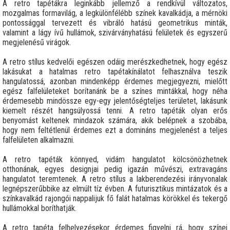
A retro tapétákra leginkább jellemző a rendkívül változatos,
mozgalmas formavilág, a legkülönfélébb színek kavalkádja, a mérnöki
pontossággal tervezett és vibráló hatású geometrikus minták,
valamint a lágy ívű hullámok, szivárványhatású felületek és egyszerű
megjelenésű virágok.
A retro stílus kedvelői egészen odáig merészkedhetnek, hogy egész
lakásukat a hatalmas retro tapétakínálatot felhasználva teszik
hangulatossá, azonban mindenképp érdemes megjegyezni, mielőtt
egész falfelületeket borítanánk be a színes mintákkal, hogy néha
érdemesebb mindössze egy-egy jelentőségteljes területet, lakásunk
kiemelt részét hangsúlyossá tenni. A retro tapéták olyan erős
benyomást keltenek mindazok számára, akik belépnek a szobába,
hogy nem feltétlenül érdemes ezt a domináns megjelenést a teljes
falfelületen alkalmazni.
A retro tapéták könnyed, vidám hangulatot kölcsönözhetnek
otthonának, egyes designjai pedig igazán művészi, extravagáns
hangulatot teremtenek. A retro stílus a lakberendezési irányvonalak
legnépszerűbbike az elmúlt tíz évben. A futurisztikus mintázatok és a
színkavalkád rajongói nappalijuk fő falát hatalmas körökkel és tekergő
hullámokkal boríthatják.
A retro tapéta felhelyezésekor érdemes figyelni rá, hogy színei