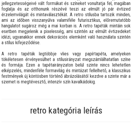
jellegzetességeivé vált formákat és színeket vonultatja fel, magában
foglalja és az otthonunk részévé teszi az elmúlt jó pár évtized
érzelemvilágát és mintaválasztékát. A retro stílusba tartozik minden,
ami az időben visszanyúlva valamiféle futurisztikus, előremutatóbb
hangulatot sugároz még a mai korban is. A retro tapéták mintáin sok
esetben megjelenik a pixelesség, ami szintén az elmúlt évtizedeket
idézi, ugyanakkor ennek dekorációs elemként való használata szintén
a stílus kifejeződése.
A retro tapéták legtöbbje vlies vagy papírtapéta, amelyeken
tökéletesen érvényesülhet a stílusirányzat megszámlálhatatlan színe
és formája. Ezen a tapétairányzaton belül szinte nincs lehetetlen
elképzelés, mindenféle formavilág és mintázat fellelhető, a klasszikus
festmények új köntösben történő ábrázolásától kezdve a szinte már a
szemet is megtévesztő, intenzív szín kavalkádokig.
retro kategória leírás