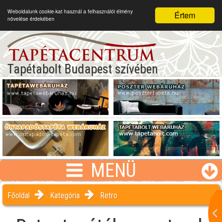
Weboldalunk cookie-kat használ a felhasználói élmény
Értem
növelése érdekében
Tapétabolt Budapest szívében
MENÜ
Főoldal
Kategória
Retro