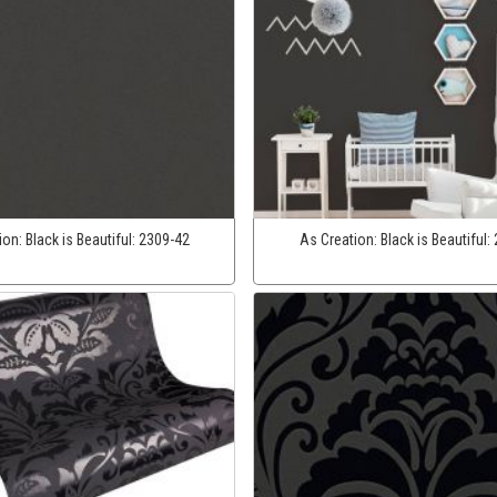
ion:
Black is Beautiful:
2309-42
As Creation:
Black is Beautiful: