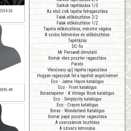
Sarkok tapétázása 1/3
Az első csík tapéta felragasztása
2554-26
Falak előkészítése 2/2
Falak előkészítése 1/2
Tapéta előkészítése, méretre vágása
A szoba felmérése és előkészítése
Tapétázás
DC-fix
Mr Perswall útmutató
Komár vlies poszter ragasztása
Parato
Vlies(easy up) tapéta ragasztása
Hogyan ragasszuk fel a tapétát angol/német
Eco - Jaime Hayon katalógus
Eco - Front katalógus
3095-49
Borastapeter - A Vintage Book katalógus
Eco - Simplycity katalógus
Eco - Crayon katalógus
Boras - Wonderland Katalógus
Komar papír poszter ragasztása
A szerszámok tisztítása
A szivacs kimosása