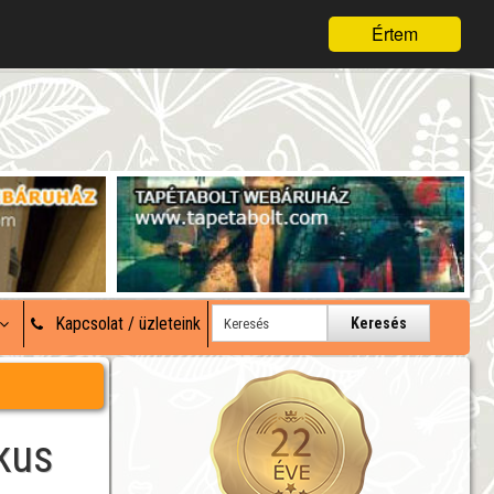
Értem
Kapcsolat / üzleteink
Keresés
kus