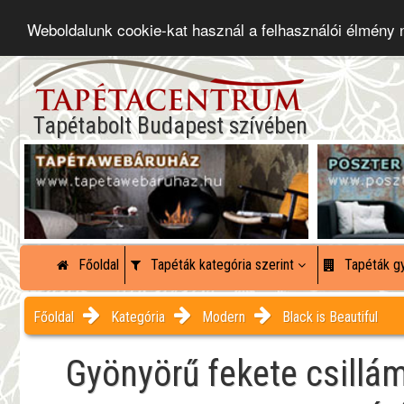
Weboldalunk cookie-kat használ a felhasználói élmény
Tapétabolt Budapest szívében
Főoldal
Tapéták kategória szerint
Tapéták gy
Főoldal
Kategória
Modern
Black is Beautiful
Gyönyörű fekete csillá