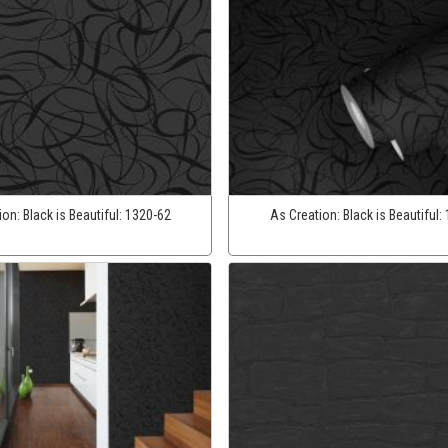
ion:
Black is Beautiful:
1320-62
As Creation:
Black is Beautiful: