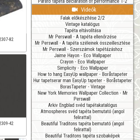
Parato tapéta declaration of performance 1-2
Videók
Falak előkészítése 2/2
Vintage katalógus
Tapéta eltávolítása
Mr Perswall - A tapéta ellenőrzése
2307-82
Mr Perswall - A tapéta széleinek összeillesztése
Mr Perswall - Szerszámok tapétázáshoz
Jaime Hayon - Eco Wallpaper
Crayon - Eco Wallpaper
Simplicity - Eco Wallpaper
How to hang EasyUp wallpaper - Boråstapeter
Hur tapetserar man EasyUp tapeter - Boråstapeter
BorasTapeter - Vintage
New York Memories Wallpaper Collection - Mr
Perswall
Arkiv Engblad svéd tapétakatalógus
Atmospheres svéd tapéta bemutató (angol
felirattal)
Beautiful Traditons tapéta bemutató (angol
2309-42
felirattal)
Beautiful Traditons tapéta szobaképek