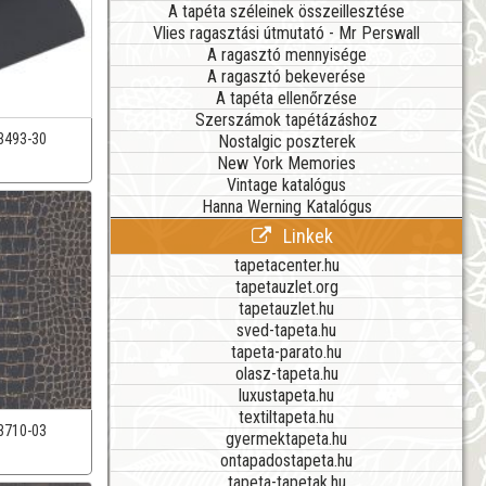
A tapéta széleinek összeillesztése
Vlies ragasztási útmutató - Mr Perswall
A ragasztó mennyisége
A ragasztó bekeverése
A tapéta ellenőrzése
Szerszámok tapétázáshoz
3493-30
Nostalgic poszterek
New York Memories
Vintage katalógus
Hanna Werning Katalógus
Linkek
tapetacenter.hu
tapetauzlet.org
tapetauzlet.hu
sved-tapeta.hu
tapeta-parato.hu
olasz-tapeta.hu
luxustapeta.hu
textiltapeta.hu
3710-03
gyermektapeta.hu
ontapadostapeta.hu
tapeta-tapetak.hu