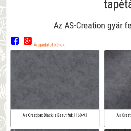
tapét
Az AS-Creation gyár f
Árajánlatot kérek
As Creation:
Black is Beautiful:
1160-93
As Creat