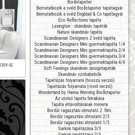
Boråstapeter
Bemutatkozik a svéd Boråstapeter tapétagyár
Bemutatkozik a svéd Engblad & Co tapétagyár
Eco Reflections tapéta
Lexington - skandináv tapéták
Nature skandináv tapéta
Scandinavian Designers 2 svéd tapéta
Scandinavian Designers Mini gyermektapéta 1/4
Scandinavian Designers Mini gyermektapéta 2/4
Scandinavian Designers Mini gyermektapéta 3/4
Scandinavian Designers Mini gyermektapéta 4/4
2309-42
Soft Feelings skandináv designtapéták
Skandináv szobabelsők
Tapétázás folyamata (hosszú verzió)
Tapétázás folyamata (rövid verzió)
Wonderland by Hanna Werning Boråstapeter
Az utolsó tapéta felrakása
Tapáta eltávolításának menete
Bordűr ragasztási útmutató 2. film.
Bordűr ragasztási útmutató 2/3
Bordűr ragasztási útmutató 1/3
Sarkok tapétázása 3/3
Sarkok tapétázása 2/3