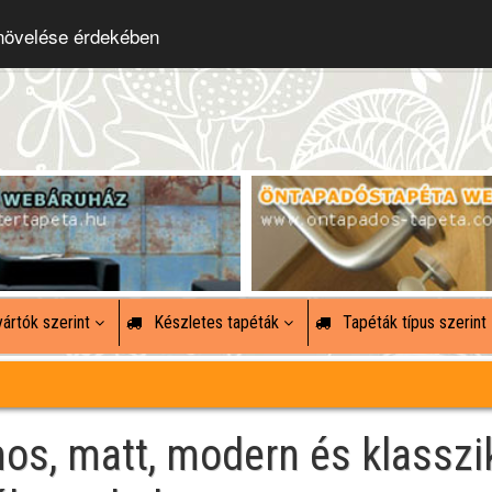
 növelése érdekében
ártók szerint
Készletes tapéták
Tapéták típus szerint
mos, matt, modern és klasszi