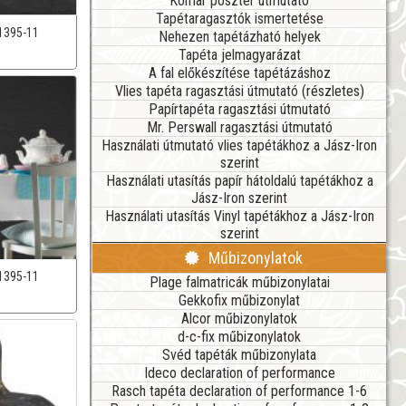
Komar poszter útmutató
Tapétaragasztók ismertetése
1395-11
Nehezen tapétázható helyek
Tapéta jelmagyarázat
A fal előkészítése tapétázáshoz
Vlies tapéta ragasztási útmutató (részletes)
Papírtapéta ragasztási útmutató
Mr. Perswall ragasztási útmutató
Használati útmutató vlies tapétákhoz a Jász-Iron
szerint
Használati utasítás papír hátoldalú tapétákhoz a
Jász-Iron szerint
Használati utasítás Vinyl tapétákhoz a Jász-Iron
szerint
Műbizonylatok
1395-11
Plage falmatricák műbizonylatai
Gekkofix műbizonylat
Alcor műbizonylatok
d-c-fix műbizonylatok
Svéd tapéták műbizonylata
Ideco declaration of performance
Rasch tapéta declaration of performance 1-6