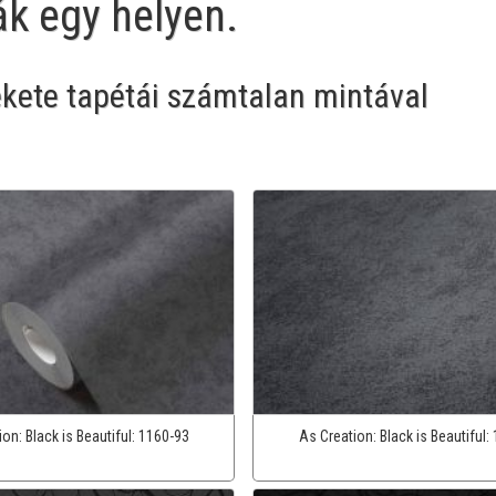
ák egy helyen.
ekete tapétái számtalan mintával
ion:
Black is Beautiful:
1160-93
As Creation:
Black is Beautiful: