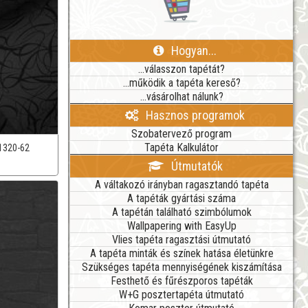
Hogyan...
...válasszon tapétát?
...működik a tapéta kereső?
...vásárolhat nálunk?
Hasznos programok
Szobatervező program
Tapéta Kalkulátor
1320-62
Útmutatók
A váltakozó irányban ragasztandó tapéta
A tapéták gyártási száma
A tapétán található szimbólumok
Wallpapering with EasyUp
Vlies tapéta ragasztási útmutató
A tapéta minták és színek hatása életünkre
Szükséges tapéta mennyiségének kiszámítása
Festhető és fűrészporos tapéták
W+G posztertapéta útmutató