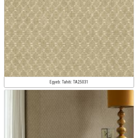
Egyeb:
Tahiti:
TA25031