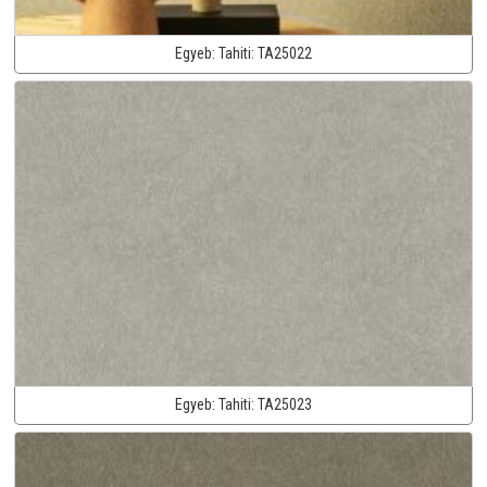
Egyeb:
Tahiti:
TA25022
Egyeb:
Tahiti:
TA25023