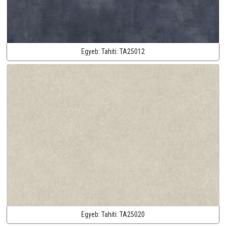
Egyeb:
Tahiti:
TA25012
Egyeb:
Tahiti:
TA25020