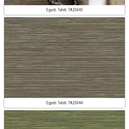
Egyeb:
Tahiti:
TA25043
Egyeb:
Tahiti:
TA25044