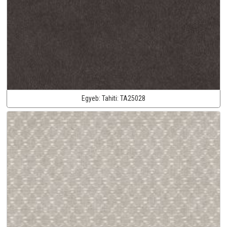
Egyeb:
Tahiti:
TA25028