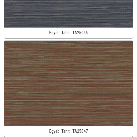
Egyeb:
Tahiti:
TA25046
Egyeb:
Tahiti:
TA25047