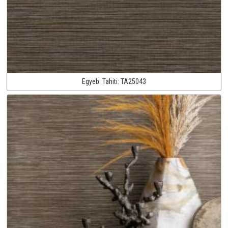
Egyeb:
Tahiti:
TA25043