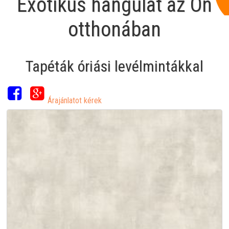
Exotikus hangulat az Ön
otthonában
Tapéták óriási levélmintákkal
Árajánlatot kérek