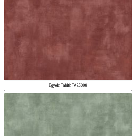
Egyeb:
Tahiti:
TA25008