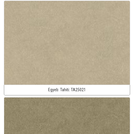
Egyeb:
Tahiti:
TA25021