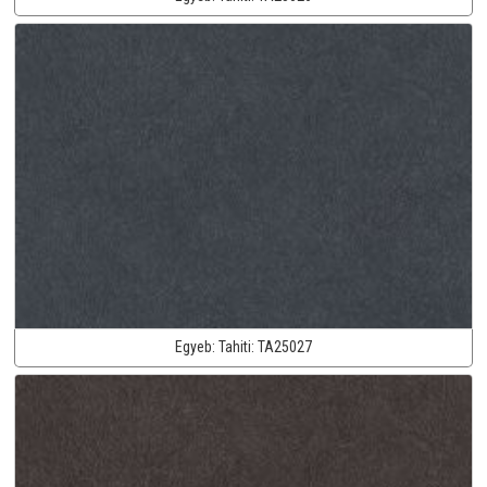
Egyeb:
Tahiti:
TA25027