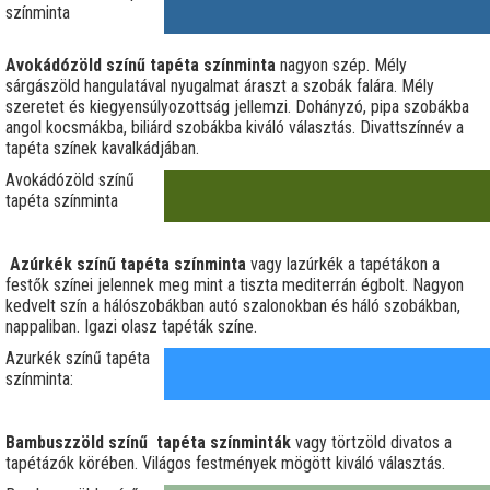
színminta
Avokádózöld színű tapéta színminta
nagyon szép. Mély
sárgászöld hangulatával nyugalmat áraszt a szobák falára. Mély
szeretet és kiegyensúlyozottság jellemzi. Dohányzó, pipa szobákba
angol kocsmákba, biliárd szobákba kiváló választás. Divattszínnév a
tapéta színek kavalkádjában.
Avokádózöld színű
tapéta színminta
Azúrkék színű tapéta színminta
vagy lazúrkék a tapétákon a
festők színei jelennek meg mint a tiszta mediterrán égbolt. Nagyon
kedvelt szín a hálószobákban autó szalonokban és háló szobákban,
nappaliban. Igazi olasz tapéták színe.
Azurkék színű tapéta
színminta:
Bambuszzöld színű tapéta színminták
vagy törtzöld divatos a
tapétázók körében. Világos festmények mögött kiváló választás.