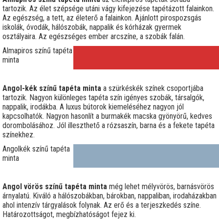
tartozik. Az élet szépsége utáni vágy kifejezése tapétázott falainkon.
Az egészség, a tett, az életerő a falainkon. Ajánlott pirospozsgás
iskolák, óvodák, hálószobák, nappalik és kórházak gyermek
osztályaira. Az egészséges ember arcszíne, a szobák falán.
Almapiros színű tapéta
minta
Angol-kék színű tapéta minta
a szürkéskék színek csoportjába
tartozik. Nagyon különleges tapéta szín igényes szobák, társalgók,
nappalik, irodákba. A luxus bútorok kiemeléséhez nagyon jól
kapcsolhatók. Nagyon hasonlít a burmakék macska gyönyörű, kedves
dorombolásához. Jól illeszthető a rózsaszín, barna és a fekete tapéta
színekhez.
Angolkék színű tapéta
minta
Angol vörös színű tapéta minta
még lehet mélyvörös, barnásvörös
árnyalatú. Kiváló a hálószobákban, bárokban, nappaliban, irodaházakban
ahol intenzív tárgyalások folynak. Az erő és a terjeszkedés színe.
Határozottságot, megbízhatóságot fejez ki.