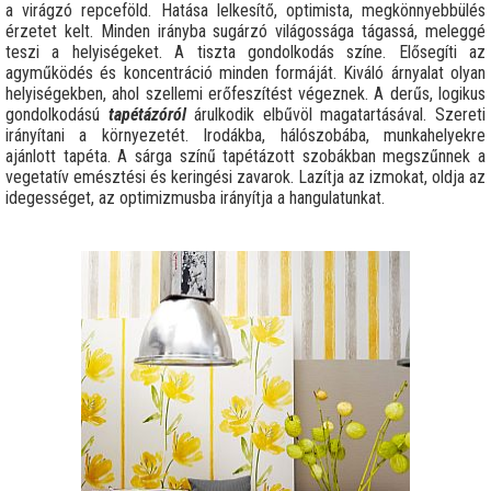
a virágzó repceföld. Hatása lelkesítő, optimista, megkönnyebbülés
érzetet kelt. Minden irányba sugárzó világossága tágassá, meleggé
teszi a helyiségeket. A tiszta gondolkodás színe. Elősegíti az
agyműködés és koncentráció minden formáját. Kiváló árnyalat olyan
helyiségekben, ahol szellemi erőfeszítést végeznek. A derűs, logikus
gondolkodású
tapétázóról
árulkodik elbűvöl magatartásával. Szereti
irányítani a környezetét. Irodákba, hálószobába, munkahelyekre
ajánlott tapéta. A sárga színű tapétázott szobákban megszűnnek a
vegetatív emésztési és keringési zavarok. Lazítja az izmokat, oldja az
idegességet, az optimizmusba irányítja a hangulatunkat.