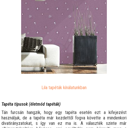
Lila tapéták kínálatunkban
Tapéta típusok (életmód tapéták)
Tán furcsán hangzik, hogy egy tapéta esetén ezt a kifejezést
használjuk, de a tapéta már kezdettől fogva követte a mindenkori
divatirányzatokat, s így van ez ma is. A választék szinte már