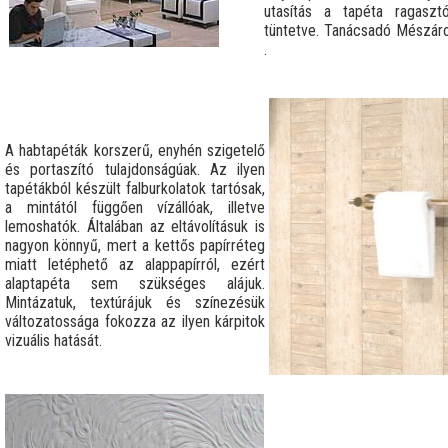
utasítás a tapéta ragaszt
tüntetve. Tanácsadó Mészár
.
A habtapéták korszerű, enyhén szigetelő
és portaszító tulajdonságúak. Az ilyen
tapétákból készült falburkolatok tartósak,
a mintától függően vízállóak, illetve
lemoshatók. Általában az eltávolításuk is
nagyon könnyű, mert a kettős papírréteg
miatt letéphető az alappapírról, ezért
alaptapéta sem szükséges alájuk.
Mintázatuk, textúrájuk és színezésük
változatossága fokozza az ilyen kárpitok
vizuális hatását.