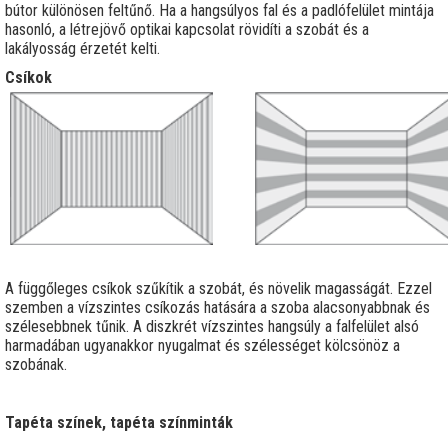
bútor különösen feltűnő. Ha a hangsúlyos fal és a padlófelület mintája
hasonló, a létrejövő optikai kapcsolat rövidíti a szobát és a
lakályosság érzetét kelti.
Csíkok
A függőleges csíkok szűkítik a szobát, és növelik magasságát. Ezzel
szemben a vízszintes csíkozás hatására a szoba alacsonyabbnak és
szélesebbnek tűnik. A diszkrét vízszintes hangsúly a falfelület alsó
harmadában ugyanakkor nyugalmat és szélességet kölcsönöz a
szobának.
Tapéta színek, tapéta színminták