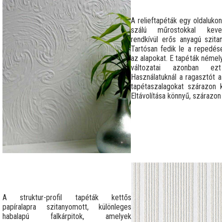
A relieftapéták egy oldaluko
szálú műrostokkal kever
rendkívül erős anyagú szitan
Tartósan fedik le a repedése
az alapokat. E tapéták némel
változatai azonban ez
Használatuknál a ragasztót a 
tapétaszalagokat szárazon k
Eltávolítása könnyű, szárazon 
A struktur-profil tapéták kettős
papíralapra szitanyomott, különleges
habalapú falkárpitok, amelyek