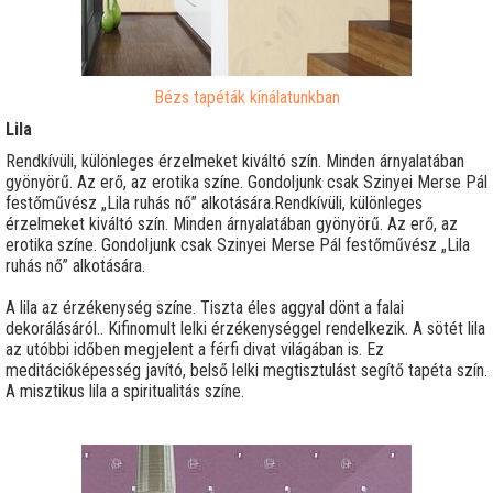
Bézs tapéták kínálatunkban
Lila
Rendkívüli, különleges érzelmeket kiváltó szín. Minden árnyalatában
gyönyörű. Az erő, az erotika színe. Gondoljunk csak Szinyei Merse Pál
festőművész „Lila ruhás nő” alkotására.Rendkívüli, különleges
érzelmeket kiváltó szín. Minden árnyalatában gyönyörű. Az erő, az
erotika színe. Gondoljunk csak Szinyei Merse Pál festőművész „Lila
ruhás nő” alkotására.
A lila az érzékenység színe. Tiszta éles aggyal dönt a falai
dekorálásáról.. Kifinomult lelki érzékenységgel rendelkezik. A sötét lila
az utóbbi időben megjelent a férfi divat világában is. Ez
meditációképesség javító, belső lelki megtisztulást segítő tapéta szín.
A misztikus lila a spiritualitás színe.