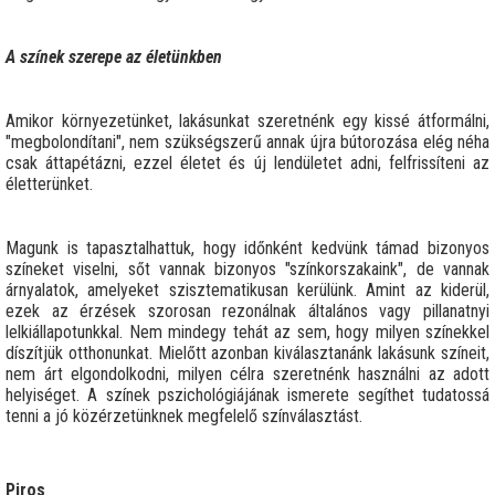
A színek szerepe az életünkben
Amikor környezetünket, lakásunkat szeretnénk egy kissé átformálni,
"megbolondítani", nem szükségszerű annak újra bútorozása elég néha
csak áttapétázni, ezzel életet és új lendületet adni, felfrissíteni az
életterünket.
Magunk is tapasztalhattuk, hogy időnként kedvünk támad bizonyos
színeket viselni, sőt vannak bizonyos "színkorszakaink", de vannak
árnyalatok, amelyeket szisztematikusan kerülünk. Amint az kiderül,
ezek az érzések szorosan rezonálnak általános vagy pillanatnyi
lelkiállapotunkkal. Nem mindegy tehát az sem, hogy milyen színekkel
díszítjük otthonunkat. Mielőtt azonban kiválasztanánk lakásunk színeit,
nem árt elgondolkodni, milyen célra szeretnénk használni az adott
helyiséget. A színek pszichológiájának ismerete segíthet tudatossá
tenni a jó közérzetünknek megfelelő színválasztást.
Piros