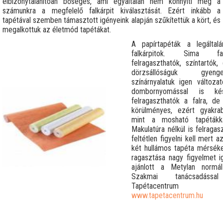
elbizonytalanítóan bőséges, ami egyáltalán nem könnyíti meg a
számunkra a megfelelő falkárpit kiválasztását. Ezért inkább a
tapétával szemben támasztott igényeink alapján szűkítettük a kört, és
megalkottuk az életmód tapétákat.
A papírtapéták a legáltalá
falkárpitok. Sima fa
felragaszthatók, színtartó
dörzsállóságuk gyeng
színárnyalatuk igen változ
dombornyomással is kés
felragaszthatók a falra, de 
körülményes, ezért gyakrabb
mint a mosható tapétákkal
Makulatúra nélkül is felragas
feltétlen figyelni kell mert 
két hullámos tapéta mérsékel
ragasztása nagy figyelmet i
ajánlott a Metylan normál
Szakmai tanácsadáss
Tapétacentrum ü
www.tapetacentrum.hu