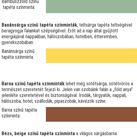
Bambuszzöld színű
tapéta színminta:
Banánsárga színű tapéta színminták
, teltsárga tapéta teltségével
beragyogja falainkat szépségével. Erőt ad a nap által gyűjtött
energiájával nappaliban, hálószobában, hotelben, étteremben,
gyerekszobában.
Banánsárga színű
tapéta színminta:
Barna színű tapéta színminták
lehet még sötétsárga, sötétvörös a
természet szeretetét fejezi ki. Jelen van szobáink falán a „föld anya”
jelenléte szeretetével és biztonságával. Irodák, tárgyalók, nappali,
hálószoba, hotel, szállodák, pipaszobák, kávézók színe.
Barna színű tapéta
színminta:
Bézs, beige színű tapéta színminta
a világos sárgásbarna