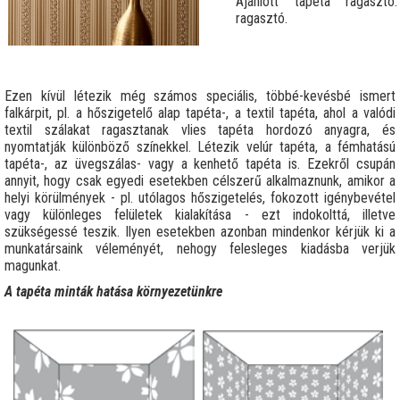
Ajánlott tapéta ragaszt
ragasztó.
Ezen kívül létezik még számos speciális, többé-kevésbé ismert
falkárpit, pl. a hőszigetelő alap tapéta-, a textil tapéta, ahol a valódi
textil szálakat ragasztanak vlies tapéta hordozó anyagra, és
nyomtatják különböző színekkel. Létezik velúr tapéta, a fémhatású
tapéta-, az üvegszálas- vagy a kenhető tapéta is. Ezekről csupán
annyit, hogy csak egyedi esetekben célszerű alkalmaznunk, amikor a
helyi körülmények - pl. utólagos hőszigetelés, fokozott igénybevétel
vagy különleges felületek kialakítása - ezt indokolttá, illetve
szükségessé teszik. Ilyen esetekben azonban mindenkor kérjük ki a
munkatársaink véleményét, nehogy felesleges kiadásba verjük
magunkat.
A tapéta minták hatása környezetünkre