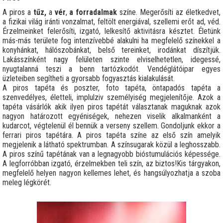
A piros a
tűz,
a
vér
,
a forradalmak
színe. Megerősíti az életkedvet,
a fizikai világ iránti vonzalmat, feltölt energiával, szellemi erőt ad, véd.
Érzelmeinket felerősíti, izgató, lelkesítő aktivitásra késztet. Életünk
más-más területe fog intenzívebbé alakulni ha megfelelő színekkel a
konyhánkat, hálószobánkat, belső tereinket, irodánkat díszítjük.
Lakásszínként nagy felületen szinte elviselhetetlen, idegessé,
nyugtalanná teszi a benn tartózkodót. Vendéglátóipar egyes
üzleteiben segítheti a gyorsabb fogyasztás kialakulását.
A piros tapéta és poszter, foto tapéta, öntapadós tapéta a
szenvedélyes, életteli, implulziv személyiség megjelenítője. Azok a
tapéta vásárlók akik ilyen piros tapétát választanak maguknak azok
nagyon határozott egyéniségek, nehezen viselik alkalmanként a
kudarcot, végtelenül él bennük a verseny szellem. Gondoljunk ekkor a
ferrari piros tapétára. A piros tapéta színe az első szín amelyik
megjelenik a látható spektrumban. A színsugarak közül a leghosszabb.
A piros színű tapétának van a legnagyobb bióstumulációs képessége.
A legforróbban izgató, érzelmekben teli szín, az biztos!Kis tárgyakon,
megfelelő helyen nagyon kellemes lehet, és hangsúlyozhatja a szoba
meleg légkörét.