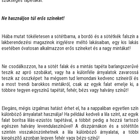
szükséges tapétákat.
Ne használjon túl erős színeket!
Hiába mutat tökéletesen a sötétbarna, a bordó és a sötétkék falszín a
lakberendezési magazinok irigylésre méltó lakásaiban, egy kis lakás
esetében óvatosan alkalmazzon erős színeket és a nagy mintákat!
Ne csodálkozzon, ha a sötét falak és a mintás tapéta barlangszerűvé
teszik az apró szobákat, vagy ha a különféle árnyalatok zavarossá
teszik az összképet: ha mégsem tud lemondani kedvenc színeiről és
a most trendi barokkos mintákról, csak az egyik falat emelje ki, a
többire tegyen egyszínű tapétát, fehér, bézs vagy halvány színűt!
Elegáns, mégis izgalmas hatást érhet el, ha a nappaliban egyetlen szín
különböző árnyalatait használja! Ha például kedveli a lila színt, az egyik
falat borítsa lilás-ezüstös tapétával, a többit pedig a hozzá tartozó
egészen halvány levendulaszínűvel! A díszpárnákon és a sötétítőn
szintén visszaköszönhetnek a lila különböző árnyalatai, a többi
kiegészítő azonban legyen fehér vagy bézs-színű!