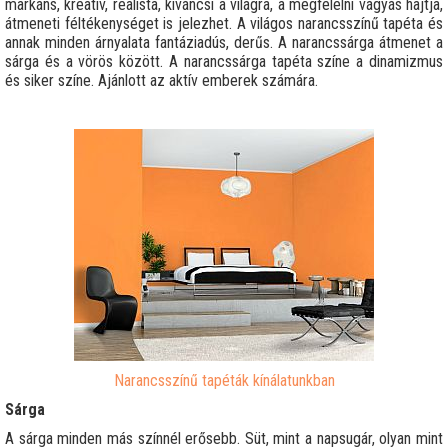
markáns, kreatív, realista, kíváncsi a világra, a megfelelni vágyás hajtja,
átmeneti féltékenységet is jelezhet. A világos narancsszínű tapéta és
annak minden árnyalata fantáziadús, derűs. A narancssárga átmenet a
sárga és a vörös között. A narancssárga tapéta színe a dinamizmus
és siker színe. Ajánlott az aktív emberek számára.
Narancsszínű tapéták kínálatunkban
Sárga
A sárga minden más színnél erősebb. Süt, mint a napsugár, olyan mint