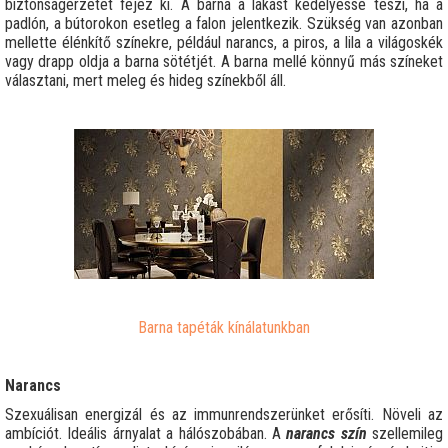
biztonságérzetet fejez ki. A barna a lakást kedélyessé teszi, ha a
padlón, a bútorokon esetleg a falon jelentkezik. Szükség van azonban
mellette élénkítő színekre, például narancs, a piros, a lila a világoskék
vagy drapp oldja a barna sötétjét. A barna mellé könnyű más színeket
választani, mert meleg és hideg színekből áll.
Barna tapéták kínálatunkban
Narancs
Szexuálisan energizál és az immunrendszerünket erősíti. Növeli az
ambíciót. Ideális árnyalat a hálószobában. A
narancs szín
szellemileg