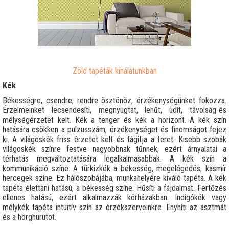
Zöld tapéták kínálatunkban
Kék
Békességre, csendre, rendre ösztönöz, érzékenységünket fokozza.
Érzelmeinket lecsendesíti, megnyugtat, lehűt, üdít, távolság-és
mélységérzetet kelt. Kék a tenger és kék a horizont. A kék szín
hatására csökken a pulzusszám, érzékenységet és finomságot fejez
ki. A világoskék friss érzetet kelt és tágítja a teret. Kisebb szobák
világoskék színre festve nagyobbnak tűnnek, ezért árnyalatai a
térhatás megváltoztatására legalkalmasabbak. A kék szín a
kommunikáció színe. A türkizkék a békesség, megelégedés, kasmír
hercegek színe. Ez hálószobájába, munkahelyére kiváló tapéta. A kék
tapéta élettani hatású, a békesség színe. Hűsíti a fájdalmat. Fertőzés
ellenes hatású, ezért alkalmazzák kórházakban. Indigókék vagy
mélykék tapéta intuitív szín az érzékszerveinkre. Enyhíti az asztmát
és a hörghurutot.