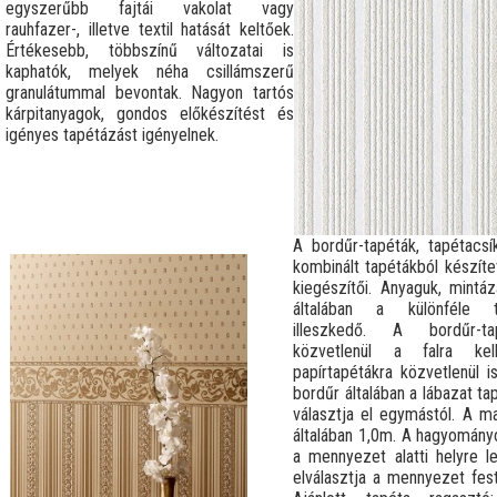
egyszerűbb fajtái vakolat vagy
rauhfazer-, illetve textil hatását keltőek.
Értékesebb, többszínű változatai is
kaphatók, melyek néha csillámszerű
granulátummal bevontak. Nagyon tartós
kárpitanyagok, gondos előkészítést és
igényes tapétázást igényelnek.
A bordűr-tapéták, tapétacs
kombinált tapétákból készítet
kiegészítői. Anyaguk, mintáz
általában a különféle t
illeszkedő. A bordűr-ta
közvetlenül a falra kel
papírtapétákra közvetlenül i
bordűr általában a lábazat ta
választja el egymástól. A m
általában 1,0m. A hagyomány
a mennyezet alatti helyre le
elválasztja a mennyezet fest