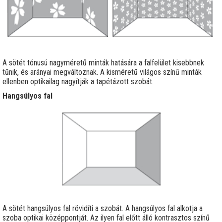
A sötét tónusú nagyméretű minták hatására a falfelület kisebbnek
tűnik, és arányai megváltoznak. A kisméretű világos színű minták
ellenben optikailag nagyítják a tapétázott szobát.
Hangsúlyos fal
A sötét hangsúlyos fal rövidíti a szobát. A hangsúlyos fal alkotja a
szoba optikai középpontját. Az ilyen fal előtt álló kontrasztos színű