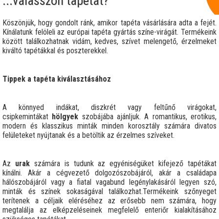
...válasszon tapétát?
Köszönjük, hogy gondolt ránk, amikor tapéta vásárlására adta a fejét.
Kínálatunk felöleli az európai tapéta gyártás színe-virágát. Termékeink
között találkozhatnak vidám, kedves, szívet melengető, érzelmeket
kiváltó tapétákkal és poszterekkel.
Tippek a tapéta kiválasztásához
A könnyed indákat, diszkrét vagy feltűnő virágokat,
csipkemintákat
hölgyek
szobájába ajánljuk. A romantikus, erotikus,
modern és klasszikus minták minden korosztály számára divatos
felületeket nyújtanak és a betöltik az érzelmes szíveket.
Az
urak
számára is tudunk az egyéniségüket kifejező tapétákat
kínálni. Akár a cégvezető dolgozószobájáról, akár a családapa
hálószobájáról vagy a fiatal vagabund legénylakásáról legyen szó,
minták és színek sokaságával találkozhat.Termékeink szőnyeget
terítenek a céljaik eléréséhez az erősebb nem számára, hogy
megtalálja az elképzeléseinek megfelelő enteriőr kialakításához