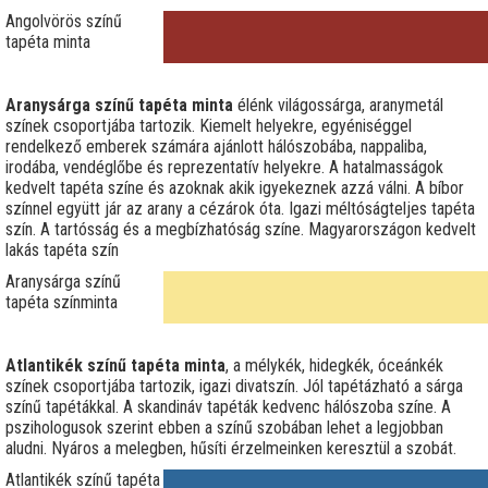
Angolvörös színű
tapéta minta
Aranysárga színű tapéta minta
élénk világossárga, aranymetál
színek csoportjába tartozik. Kiemelt helyekre, egyéniséggel
rendelkező emberek számára ajánlott hálószobába, nappaliba,
irodába, vendéglőbe és reprezentatív helyekre. A hatalmasságok
kedvelt tapéta színe és azoknak akik igyekeznek azzá válni. A bíbor
színnel együtt jár az arany a cézárok óta. Igazi méltóságteljes tapéta
szín. A tartósság és a megbízhatóság színe. Magyarországon kedvelt
lakás tapéta szín
Aranysárga színű
tapéta színminta
Atlantikék színű tapéta minta
, a mélykék, hidegkék, óceánkék
színek csoportjába tartozik, igazi divatszín. Jól tapétázható a sárga
színű tapétákkal. A skandináv tapéták kedvenc hálószoba színe. A
pszihologusok szerint ebben a színű szobában lehet a legjobban
aludni. Nyáros a melegben, hűsíti érzelmeinken keresztül a szobát.
Atlantikék színű tapéta