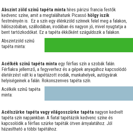
Abszint zöld színű tapéta minta
híres párizsi francia festők
kedvenc színe, amit a megtalálhatunk Picassó
hölgy iszik
festményén is. Ez a szín egy élénkzöld színnek felel meg a falakon,
hálószobában, szállodában, irodában és nagyon jó, mivel nyugtatja a
bent tartózkodókat. Ez a tapéta ékkőként száguldozik a falakon.
Abszintzöld színű
tapéta minta:
Acélkék színű tapéta minta
egy férfias szín a szobák falán.
Férfiakra jellemző, a fegyverhez és a gépek anyagához kapcsolódó
életérzést vált ki a tapétázott irodák, munkahelyek, autógyárak
helyiségeinek a falán. Rokonszenves tapéta szín.
Acélkék színű tapéta
minta:
Acélszürke tapéta vagy világosszürke tapéta
nagyon kedvelt
tapéta szín napjainkban. A fiatal tapétázók kedvenc színe és
kapcsolódik a férfias szürke tapéták ötven árnyalatához. Jól
házasítható a többi tapétához.