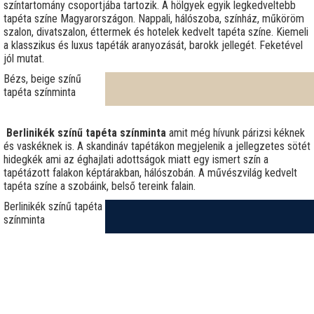
színtartomány csoportjába tartozik. A hölgyek egyik legkedveltebb
tapéta színe Magyarországon. Nappali, hálószoba, színház, műköröm
szalon, divatszalon, éttermek és hotelek kedvelt tapéta színe. Kiemeli
a klasszikus és luxus tapéták aranyozását, barokk jellegét. Feketével
jól mutat.
Bézs, beige színű
tapéta színminta
Berlinikék színű tapéta színminta
amit még hívunk párizsi kéknek
és vaskéknek is. A skandináv tapétákon megjelenik a jellegzetes sötét
hidegkék ami az éghajlati adottságok miatt egy ismert szín a
tapétázott falakon képtárakban, hálószobán. A művészvilág kedvelt
tapéta színe a szobáink, belső tereink falain.
Berlinikék színű tapéta
színminta