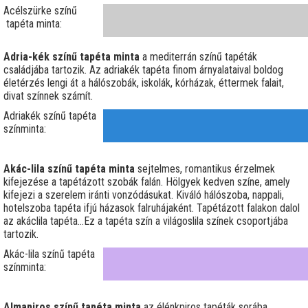
Acélszürke színű
tapéta minta:
Adria-kék színű tapéta minta
a mediterrán színű tapéták
családjába tartozik. Az adriakék tapéta finom árnyalataival boldog
életérzés lengi át a hálószobák, iskolák, kórházak, éttermek falait,
divat színnek számít.
Adriakék színű tapéta
színminta:
Akác-lila színű tapéta minta
sejtelmes, romantikus érzelmek
kifejezése a tapétázott szobák falán. Hölgyek kedven színe, amely
kifejezi a szerelem iránti vonzódásukat. Kiváló hálószoba, nappali,
hotelszoba tapéta ifjú házasok falruhájaként. Tapétázott falakon dalol
az akáclila tapéta…Ez a tapéta szín a világoslila színek csoportjába
tartozik.
Akác-lila színű tapéta
színminta:
Almapiros színű tapéta minta
az élénkpiros tapéták sorába