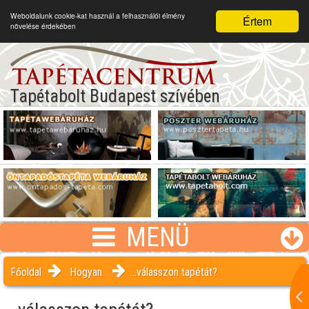
Weboldalunk cookie-kat használ a felhasználói élmény
Értem
növelése érdekében
Tapétabolt Budapest szívében
MENÜ
Főoldal
Hogyan
...válasszon tapétát?