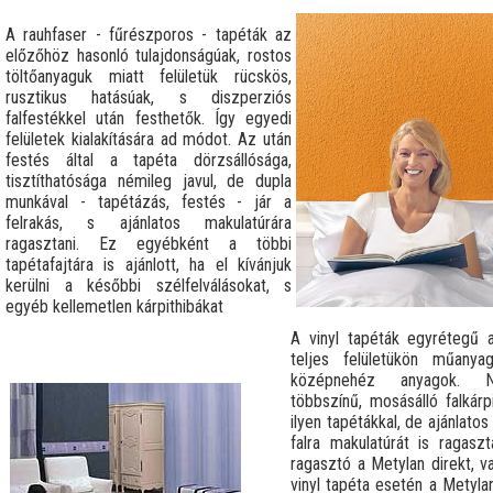
A rauhfaser - fűrészporos - tapéták az
előzőhöz hasonló tulajdonságúak, rostos
töltőanyaguk miatt felületük rücskös,
rusztikus hatásúak, s diszperziós
falfestékkel után festhetők. Így egyedi
felületek kialakítására ad módot. Az után
festés által a tapéta dörzsállósága,
tisztíthatósága némileg javul, de dupla
munkával - tapétázás, festés - jár a
felrakás, s ajánlatos makulatúrára
ragasztani. Ez egyébként a többi
tapétafajtára is ajánlott, ha el kívánjuk
kerülni a későbbi szélfelválásokat, s
egyéb kellemetlen kárpithibákat
A vinyl tapéták egyrétegű a
teljes felületükön műanya
középnehéz anyagok. Na
többszínű, mosásálló falkárp
ilyen tapétákkal, de ajánlatos
falra makulatúrát is ragaszt
ragasztó a Metylan direkt, v
vinyl tapéta esetén a Metyla