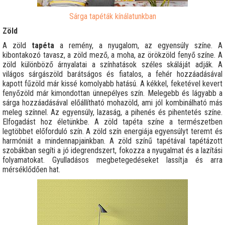
Sárga tapéták kínálatunkban
Zöld
A zöld
tapéta
a remény, a nyugalom, az egyensúly színe. A
kibontakozó tavasz, a zöld mező, a moha, az örökzöld fenyő színe. A
zöld különböző árnyalatai a színhatások széles skáláját adják. A
világos sárgászöld barátságos és fiatalos, a fehér hozzáadásával
kapott fűzöld már kissé komolyabb hatású. A kékkel, feketével kevert
fenyőzöld már kimondottan ünnepélyes szín. Melegebb és lágyabb a
sárga hozzáadásával előállítható mohazöld, ami jól kombinálható más
meleg színnel. Az egyensúly, lazaság, a pihenés és pihentetés színe.
Elfogadást hoz életünkbe. A zöld tapéta színe a természetben
legtöbbet előforduló szín. A zöld szín energiája egyensúlyt teremt és
harmóniát a mindennapjainkban. A zöld színű tapétával tapétázott
szobákban segíti a jó idegrendszert, fokozza a nyugalmat és a lazítási
folyamatokat. Gyulladásos megbetegedéseket lassítja és arra
mérséklődően hat.