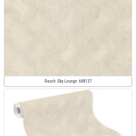
Rasch:
Sky Lounge:
608137