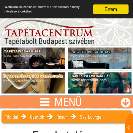
Weboldalunk cookie-kat használ a felhasználói élmény
Értem
növelése érdekében
Tapétabolt Budapest szívében
MENÜ
Főoldal
Gyártók
Rasch
Sky Lounge