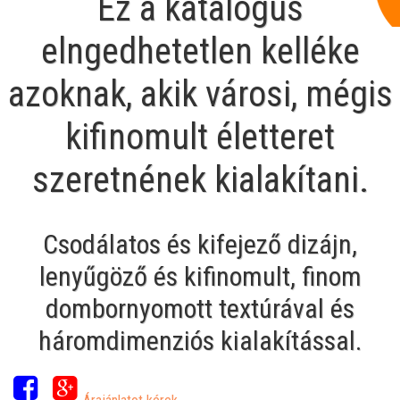
Ez a katalógus
elngedhetetlen kelléke
azoknak, akik városi, mégis
kifinomult életteret
szeretnének kialakítani.
Csodálatos és kifejező dizájn,
lenyűgöző és kifinomult, finom
dombornyomott textúrával és
háromdimenziós kialakítással.