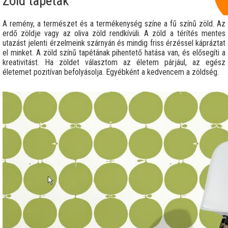
Zöld tapéták
A remény, a természet és a termékenység színe a fű színű zöld. Az
erdő zöldje vagy az oliva zöld rendkívüli. A zöld a térítés mentes
utazást jelenti érzelmeink szárnyán és mindig friss érzéssel kápráztat
el minket. A zöld színű tapétának pihentető hatása van, és elősegíti a
kreativitást. Ha zöldet választom az életem párjául, az egész
életemet pozitívan befolyásolja. Egyébként a kedvencem a zöldség.