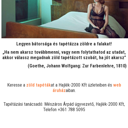
Legyen bátorsága és tapétázza zöldre a falakat!
„Ha nem akarsz továbbmenni, vagy nem folytathatod az utadat,
akkor válassz megadnak zöld tapétázott szobát, ha jót akarsz”
(Goethe, Johann Wolfgang: Zur Farbenlehre, 1810)
Keresse a
zöld tapéták
at a Hajlék-2000 Kft üzleteiben és
web
áruház
aiban.
Tapétázási tanácsadó: Mészáros Árpád ügyvezető, Hajlék-2000 Kft,
Telefon +361 788 5095