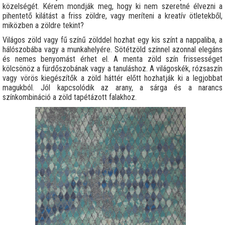
közelségét. Kérem mondják meg, hogy ki nem szeretné élvezni a
pihentető kilátást a friss zöldre, vagy meríteni a kreatív ötletekből,
miközben a zöldre tekint?
Világos zöld vagy fű színű zölddel hozhat egy kis színt a nappaliba, a
hálószobába vagy a munkahelyére. Sötétzöld színnel azonnal elegáns
és nemes benyomást érhet el. A menta zöld szín frissességet
kölcsönöz a fürdőszobának vagy a tanuláshoz. A világoskék, rózsaszín
vagy vörös kiegészítők a zöld háttér előtt hozhatják ki a legjobbat
magukból. Jól kapcsolódik az arany, a sárga és a narancs
színkombináció a zöld tapétázott falakhoz.