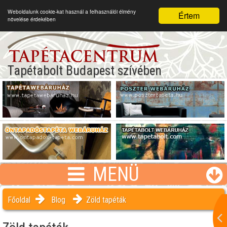
Weboldalunk cookie-kat használ a felhasználói élmény
Értem
növelése érdekében
Tapétabolt Budapest szívében
MENÜ
Főoldal
Blog
Zöld tapéták