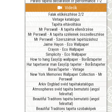
Parato tapéta declaration of performance 1-2
Videók
Falak előkészítése 2/2
Vintage katalógus
Tapéta eltávolítása
Mr Perswall - A tapéta ellenőrzése
Mr Perswall - A tapéta széleinek összeillesztése
Mr Perswall - Szerszámok tapétázáshoz
Jaime Hayon - Eco Wallpaper
Crayon - Eco Wallpaper
Simplicity - Eco Wallpaper
How to hang EasyUp wallpaper - Boråstapeter
Hur tapetserar man EasyUp tapeter - Boråstapeter
BorasTapeter - Vintage
New York Memories Wallpaper Collection - Mr
Perswall
Arkiv Engblad svéd tapétakatalógus
Atmospheres svéd tapéta bemutató (angol
felirattal)
Beautiful Traditons tapéta bemutató (angol
felirattal)
Beautiful Traditons tapéta szobaképek