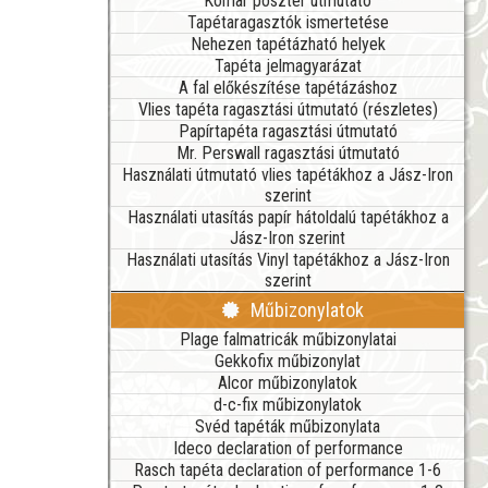
Komar poszter útmutató
Tapétaragasztók ismertetése
Nehezen tapétázható helyek
Tapéta jelmagyarázat
A fal előkészítése tapétázáshoz
Vlies tapéta ragasztási útmutató (részletes)
Papírtapéta ragasztási útmutató
Mr. Perswall ragasztási útmutató
Használati útmutató vlies tapétákhoz a Jász-Iron
szerint
Használati utasítás papír hátoldalú tapétákhoz a
Jász-Iron szerint
Használati utasítás Vinyl tapétákhoz a Jász-Iron
szerint
Műbizonylatok
Plage falmatricák műbizonylatai
Gekkofix műbizonylat
Alcor műbizonylatok
d-c-fix műbizonylatok
Svéd tapéták műbizonylata
Ideco declaration of performance
Rasch tapéta declaration of performance 1-6