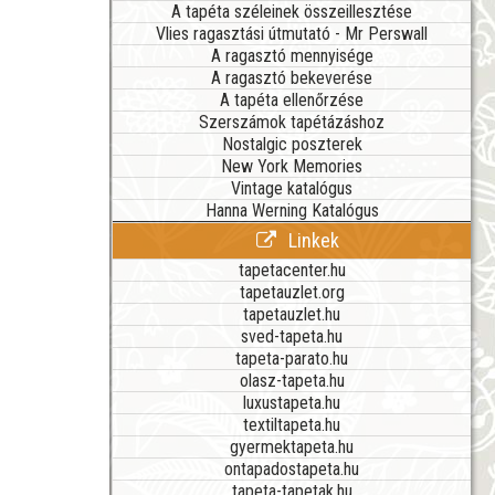
A tapéta széleinek összeillesztése
Vlies ragasztási útmutató - Mr Perswall
A ragasztó mennyisége
A ragasztó bekeverése
A tapéta ellenőrzése
Szerszámok tapétázáshoz
Nostalgic poszterek
New York Memories
Vintage katalógus
Hanna Werning Katalógus
Linkek
tapetacenter.hu
tapetauzlet.org
tapetauzlet.hu
sved-tapeta.hu
tapeta-parato.hu
olasz-tapeta.hu
luxustapeta.hu
textiltapeta.hu
gyermektapeta.hu
ontapadostapeta.hu
tapeta-tapetak.hu