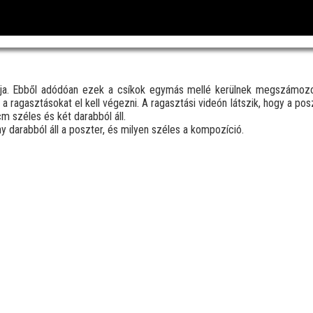
tja. Ebből adódóan ezek a csíkok egymás mellé kerülnek megszámozo
 a ragasztásokat el kell végezni. A ragasztási videón látszik, hogy a po
m széles és két darabból áll.
 darabból áll a poszter, és milyen széles a kompozíció.