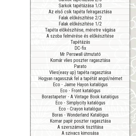
Sarkok tapétázása 1/3
Az első csík tapéta felragasztása
Falak előkészítése 2/2
Falak előkészítése 1/2
Tapéta előkészítése, méretre vágása
A szoba felmérése és előkészítése
Tapétázás
DC-fix
Mr Perswall útmutató
Komár vlies poszter ragasztása
Parato
Vlies(easy up) tapéta ragasztása
Hogyan ragasszuk fel a tapétát angol/német
Eco - Jaime Hayon katalógus
Eco - Front katalógus
Borastapeter - A Vintage Book katalógus
Eco - Simplycity katalógus
Eco - Crayon katalógus
Boras - Wonderland Katalógus
Komar papír poszter ragasztása
A szerszámok tisztítása
A szivacs kimosása