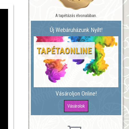
A tapétázás élvonalában.
Új Webáruházunk Nyílt!
TAPÉTAONLINE
Vásároljon Online!