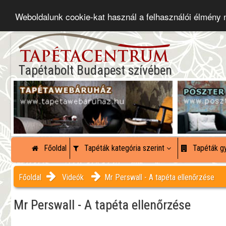
Weboldalunk cookie-kat használ a felhasználói élmény
Tapétabolt Budapest szívében
Főoldal
Tapéták kategória szerint
Tapéták gy
Főoldal
Videók
Mr Perswall - A tapéta ellenőrzése
Mr Perswall - A tapéta ellenőrzése