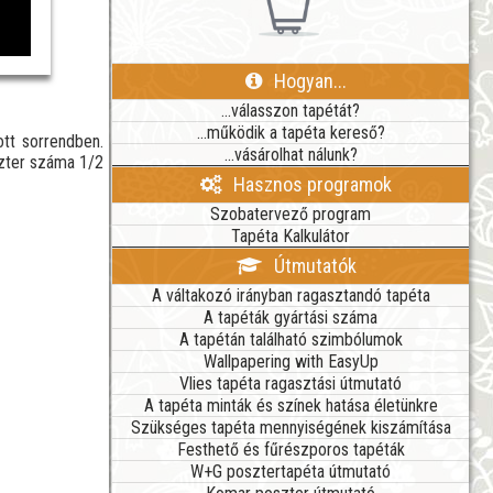
Hogyan...
...válasszon tapétát?
...működik a tapéta kereső?
tt sorrendben.
...vásárolhat nálunk?
szter száma 1/2
Hasznos programok
Szobatervező program
Tapéta Kalkulátor
Útmutatók
A váltakozó irányban ragasztandó tapéta
A tapéták gyártási száma
A tapétán található szimbólumok
Wallpapering with EasyUp
Vlies tapéta ragasztási útmutató
A tapéta minták és színek hatása életünkre
Szükséges tapéta mennyiségének kiszámítása
Festhető és fűrészporos tapéták
W+G posztertapéta útmutató