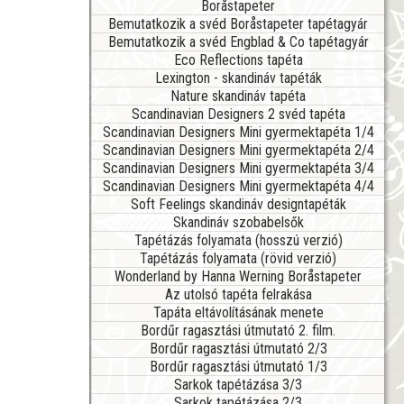
Boråstapeter
Bemutatkozik a svéd Boråstapeter tapétagyár
Bemutatkozik a svéd Engblad & Co tapétagyár
Eco Reflections tapéta
Lexington - skandináv tapéták
Nature skandináv tapéta
Scandinavian Designers 2 svéd tapéta
Scandinavian Designers Mini gyermektapéta 1/4
Scandinavian Designers Mini gyermektapéta 2/4
Scandinavian Designers Mini gyermektapéta 3/4
Scandinavian Designers Mini gyermektapéta 4/4
Soft Feelings skandináv designtapéták
Skandináv szobabelsők
Tapétázás folyamata (hosszú verzió)
Tapétázás folyamata (rövid verzió)
Wonderland by Hanna Werning Boråstapeter
Az utolsó tapéta felrakása
Tapáta eltávolításának menete
Bordűr ragasztási útmutató 2. film.
Bordűr ragasztási útmutató 2/3
Bordűr ragasztási útmutató 1/3
Sarkok tapétázása 3/3
Sarkok tapétázása 2/3