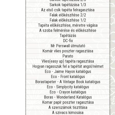
Sarkok tapétázása 1/3
Az első csík tapéta felragasztása
Falak előkészítése 2/2
Falak előkészítése 1/2
Tapéta előkészítése, méretre vágása
A szoba felmérése és előkészítése
Tapétázás
DC-fix
Mr Perswall útmutató
Komár vlies poszter ragasztása
Parato
Vlies(easy up) tapéta ragasztása
Hogyan ragasszuk fel a tapétát angol/német
Eco - Jaime Hayon katalógus
Eco - Front katalógus
Borastapeter - A Vintage Book katalógus
Eco - Simplycity katalógus
Eco - Crayon katalógus
Boras - Wonderland Katalógus
Komar papír poszter ragasztása
A szerszámok tisztítása
A szivacs kimosása