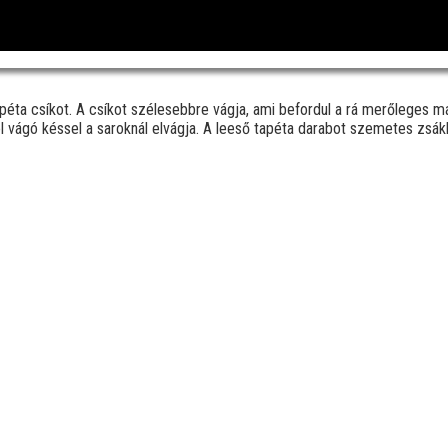
péta csíkot. A csíkot szélesebbre vágja, ami befordul a rá merőleges más
el vágó késsel a saroknál elvágja. A leeső tapéta darabot szemetes zsá