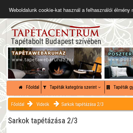
Weboldalunk cookie-kat használ a felhasználói élmény
Tapétabolt Budapest szívében
Főoldal
Tapéták kategória szerint
Tapéták gy
Főoldal
Videók
Sarkok tapétázása 2/3
Sarkok tapétázása 2/3