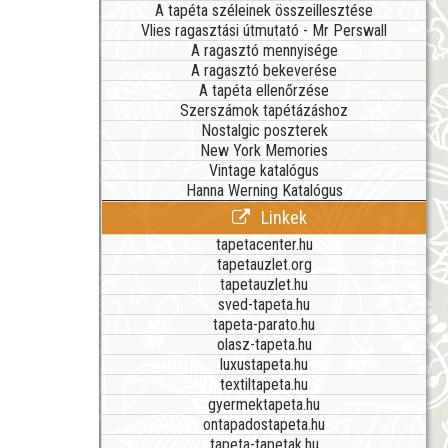
A tapéta széleinek összeillesztése
Vlies ragasztási útmutató - Mr Perswall
A ragasztó mennyisége
A ragasztó bekeverése
A tapéta ellenőrzése
Szerszámok tapétázáshoz
Nostalgic poszterek
New York Memories
Vintage katalógus
Hanna Werning Katalógus
Linkek
tapetacenter.hu
tapetauzlet.org
tapetauzlet.hu
sved-tapeta.hu
tapeta-parato.hu
olasz-tapeta.hu
luxustapeta.hu
textiltapeta.hu
gyermektapeta.hu
ontapadostapeta.hu
tapeta-tapetak.hu