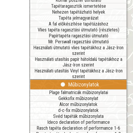
Komar poszter útmutató
Tapétaragasztók ismertetése
Nehezen tapétázható helyek
Tapéta jelmagyarázat
A fal előkészítése tapétázáshoz
Vlies tapéta ragasztási útmutató (részletes)
Papírtapéta ragasztási útmutató
Mr. Perswall ragasztási útmutató
Használati útmutató vlies tapétákhoz a Jász-Iron
szerint
Használati utasítás papír hátoldalú tapétákhoz a
Jász-Iron szerint
Használati utasítás Vinyl tapétákhoz a Jász-Iron
szerint
Műbizonylatok
Plage falmatricák műbizonylatai
Gekkofix műbizonylat
Alcor műbizonylatok
d-c-fix műbizonylatok
Svéd tapéták műbizonylata
Ideco declaration of performance
Rasch tapéta declaration of performance 1-6