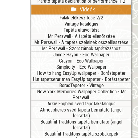
Parato tapéta declaration of performance 1-2
Videók
Falak előkészítése 2/2
Vintage katalógus
Tapéta eltávolítása
Mr Perswall - A tapéta ellenőrzése
Mr Perswall - A tapéta széleinek összeillesztése
Mr Perswall - Szerszámok tapétázáshoz
Jaime Hayon - Eco Wallpaper
Crayon - Eco Wallpaper
Simplicity - Eco Wallpaper
How to hang EasyUp wallpaper - Boråstapeter
Hur tapetserar man EasyUp tapeter - Boråstapeter
BorasTapeter - Vintage
New York Memories Wallpaper Collection - Mr
Perswall
Arkiv Engblad svéd tapétakatalógus
Atmospheres svéd tapéta bemutató (angol
felirattal)
Beautiful Traditons tapéta bemutató (angol
felirattal)
Beautiful Traditons tapéta szobaképek