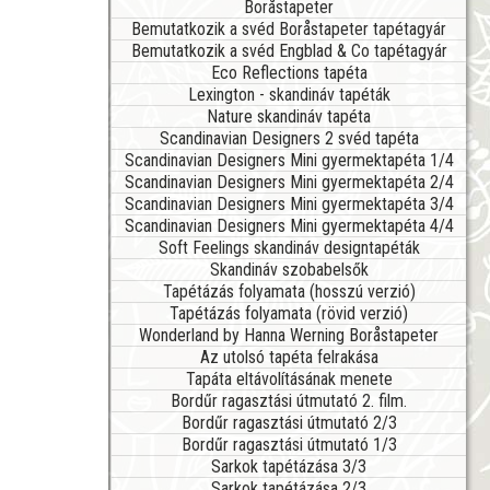
Boråstapeter
Bemutatkozik a svéd Boråstapeter tapétagyár
Bemutatkozik a svéd Engblad & Co tapétagyár
Eco Reflections tapéta
Lexington - skandináv tapéták
Nature skandináv tapéta
Scandinavian Designers 2 svéd tapéta
Scandinavian Designers Mini gyermektapéta 1/4
Scandinavian Designers Mini gyermektapéta 2/4
Scandinavian Designers Mini gyermektapéta 3/4
Scandinavian Designers Mini gyermektapéta 4/4
Soft Feelings skandináv designtapéták
Skandináv szobabelsők
Tapétázás folyamata (hosszú verzió)
Tapétázás folyamata (rövid verzió)
Wonderland by Hanna Werning Boråstapeter
Az utolsó tapéta felrakása
Tapáta eltávolításának menete
Bordűr ragasztási útmutató 2. film.
Bordűr ragasztási útmutató 2/3
Bordűr ragasztási útmutató 1/3
Sarkok tapétázása 3/3
Sarkok tapétázása 2/3