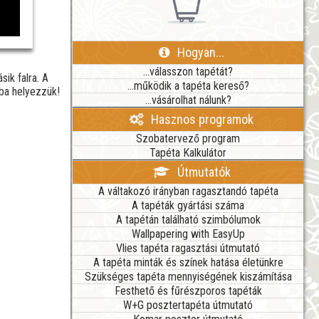
Hogyan...
...válasszon tapétát?
ik falra. A
...működik a tapéta kereső?
kba helyezzük!
...vásárolhat nálunk?
Hasznos programok
Szobatervező program
Tapéta Kalkulátor
Útmutatók
A váltakozó irányban ragasztandó tapéta
A tapéták gyártási száma
A tapétán található szimbólumok
Wallpapering with EasyUp
Vlies tapéta ragasztási útmutató
A tapéta minták és színek hatása életünkre
Szükséges tapéta mennyiségének kiszámítása
Festhető és fűrészporos tapéták
W+G posztertapéta útmutató