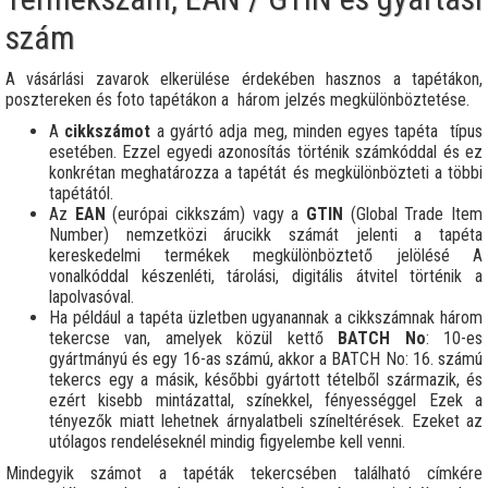
szám
A vásárlási zavarok elkerülése érdekében hasznos a tapétákon,
posztereken és foto tapétákon a három jelzés megkülönböztetése.
A
cikkszámot
a gyártó adja meg, minden egyes tapéta típus
esetében. Ezzel egyedi azonosítás történik számkóddal és ez
konkrétan meghatározza a tapétát és megkülönbözteti a többi
tapétától.
Az
EAN
(európai cikkszám) vagy a
GTIN
(Global Trade Item
Number) nemzetközi árucikk számát jelenti a tapéta
kereskedelmi termékek megkülönböztető jelölésé A
vonalkóddal készenléti, tárolási, digitális átvitel történik a
lapolvasóval.
Ha például a tapéta üzletben ugyanannak a cikkszámnak három
tekercse van, amelyek közül kettő
BATCH No
: 10-es
gyártmányú és egy 16-as számú, akkor a BATCH No: 16. számú
tekercs egy a másik, későbbi gyártott tételből származik, és
ezért kisebb mintázattal, színekkel, fényességgel Ezek a
tényezők miatt lehetnek árnyalatbeli színeltérések. Ezeket az
utólagos rendeléseknél mindig figyelembe kell venni.
Mindegyik számot a tapéták tekercsében található címkére