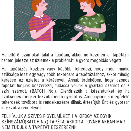
Ha eltérő számokat talál a tapétán, akkor ne kezdjen el tapétázni
hanem jelezze az üzletnek a problémát, a gyors megoldás végett.
Ha tapétázás közben vagy később felfedezi, hogy még mindig
szüksége lesz egy vagy több tekercsre a tapétázáshoz, akkor mindig
keresse az üzletet a kérésével. Annak érdekében, hogy azonos
tapétát tudjunk beszerezni, tudassa velünk a gyártási számot és a
szín számot. (BATCH No.). Ellenőrizzük a készletünket és ha
szükséges megkérdezzük még a gyártót is. Amennyiben a megfelelő
tekercsek továbbra is rendelkezésre állnak, értesítjük Önt és gyorsan
intézzük a rendelését.
FELHÍVJUK A SZÍVES FIGYELMÜKET, HA KIFOGY AZ EGYIK
SZÍNSZÁMÚ(BATCH No.) TAPÉTA, AKKOR A TOVÁBBIAKBAN MÁR
NEM TUDJUK A TAPÉTÁT BESZEREZNI!