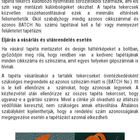
tapéta tekercs különböző nyomtatási sorozatokból származik, ami kis
szín vagy mintázati különbségeket okozhat. A tapéta tekercsek
közvetlen összehasonlításával ezek a minimális eltérések
felismerhetők. Ököl szabály,hogy mindig azonos cikkszámmal és
azonos BATCH No. számú tapétával kell a fal- vagy mennyezet
felületetet tapétázni.
Eljárás a vásárlás és utánrendelés esetén
Ha vásárol tapéta mintázatot és design háttérképeket a boltban,
győződjön meg róla, hogy rendben van a kedvenc tapétájának
minden cikkszáma és színszáma, amit egyes helyeken gépszámnak is
hívnak.
A tapéta vásárlásakor a tartalék tekercseket óvintézkedésként
szükséges megrendelni az azonos színszám miatt is (BATCH No.). Itt
is le kell ellenőrizni a számokat, hogy azonosak legyenek. A
kézhezvétel után ellenőrizze az összes tapéta tekercset, hogy
ugyanaz-e a gyártási számra. Mivel a címke jól olvasható az átlátszó
védőfólián keresztül, nem szükséges annak eltávolítása. Általános
szabályként kijelenthetjük, hogy a rendelési szám azonosságának
megegyezése esetén a tapétázást azonnal elkezdheti.