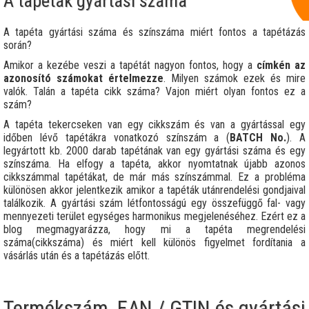
A tapéták gyártási száma
A tapéta gyártási száma és színszáma miért fontos a tapétázás
során?
Amikor a kezébe veszi a tapétát nagyon fontos, hogy a
címkén az
azonosító számokat értelmezze
. Milyen számok ezek és mire
valók. Talán a tapéta cikk száma? Vajon miért olyan fontos ez a
szám?
A tapéta tekercseken van egy cikkszám és van a gyártással egy
időben lévő tapétákra vonatkozó színszám a (
BATCH No.
). A
legyártott kb. 2000 darab tapétának van egy gyártási száma és egy
színszáma. Ha elfogy a tapéta, akkor nyomtatnak újabb azonos
cikkszámmal tapétákat, de már más színszámmal. Ez a probléma
különösen akkor jelentkezik amikor a tapéták utánrendelési gondjaival
találkozik. A gyártási szám létfontosságú egy összefüggő fal- vagy
mennyezeti terület egységes harmonikus megjelenéséhez. Ezért ez a
blog megmagyarázza, hogy mi a tapéta megrendelési
száma(cikkszáma) és miért kell különös figyelmet fordítania a
vásárlás után és a tapétázás előtt.
Termékszám, EAN / GTIN és gyártási