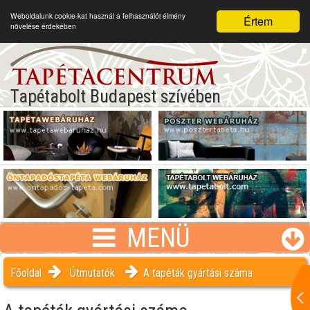
Weboldalunk cookie-kat használ a felhasználói élmény
Értem
növelése érdekében
Tapétabolt Budapest szívében
MENÜ
Főoldal
Útmutatók
A tapéták gyártási száma