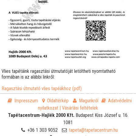
Vlies tapétáink ragasztási útmutatóját letöltheti nyomtatható
formában is az alábbi linkről:
Ragasztási útmutató vlies tapéákhoz (pdf)
Impresszum
Oldaltérkép
Magunkról
Adatvédelmi
nyilatkozat
| Vásárlási feltételek
Tapétacentrum-Hajlék 2000 Kft.
Budapest
Kiss József u. 16.
1081
+36 1 303 9052
tapeta@tapetacentrum.hu