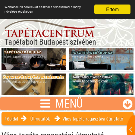
Weboldalunk cookie-kat használ a felhasználói élmény
Értem
növelése érdekében
Tapétabolt Budapest szívében
MENÜ
Főoldal
Útmutatók
Vlies tapéta ragasztási útmutató