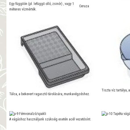
Egy függőón (pl. lefüggő olló, zsinór) , vagy 1
Ceruza
méteres vízmérték.
Tiszta víz tartálya, 
Tálca, a bekevert ragasztó tárolására, munkavégzéshez.
Fémvonalzó/spakli
Tapéta vágá
A vágáshoz használjunk szükség esetén acél vezetősínt.