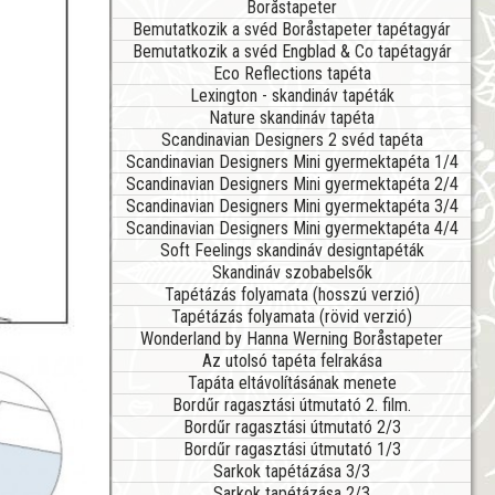
Boråstapeter
Bemutatkozik a svéd Boråstapeter tapétagyár
Bemutatkozik a svéd Engblad & Co tapétagyár
Eco Reflections tapéta
Lexington - skandináv tapéták
Nature skandináv tapéta
Scandinavian Designers 2 svéd tapéta
Scandinavian Designers Mini gyermektapéta 1/4
Scandinavian Designers Mini gyermektapéta 2/4
Scandinavian Designers Mini gyermektapéta 3/4
Scandinavian Designers Mini gyermektapéta 4/4
Soft Feelings skandináv designtapéták
Skandináv szobabelsők
Tapétázás folyamata (hosszú verzió)
Tapétázás folyamata (rövid verzió)
Wonderland by Hanna Werning Boråstapeter
Az utolsó tapéta felrakása
Tapáta eltávolításának menete
Bordűr ragasztási útmutató 2. film.
Bordűr ragasztási útmutató 2/3
Bordűr ragasztási útmutató 1/3
Sarkok tapétázása 3/3
Sarkok tapétázása 2/3