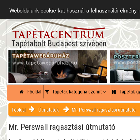
Weboldalunk cookie-kat használ a felhasználói élmény
Tapétabolt Budapest szívében
Főoldal
Tapéták kategória szerint
Tapéták gy
Főoldal
Útmutatók
Mr. Perswall ragasztási útmutató
Mr. Perswall ragasztási útmutató