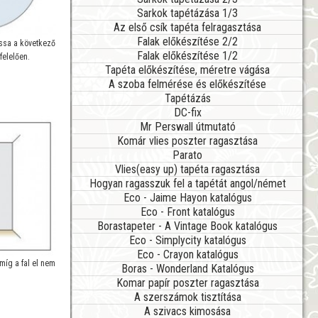
Sarkok tapétázása 1/3
Az első csík tapéta felragasztása
Falak előkészítése 2/2
assa a következő
Falak előkészítése 1/2
felelően.
Tapéta előkészítése, méretre vágása
A szoba felmérése és előkészítése
Tapétázás
DC-fix
Mr Perswall útmutató
Komár vlies poszter ragasztása
Parato
Vlies(easy up) tapéta ragasztása
Hogyan ragasszuk fel a tapétát angol/német
Eco - Jaime Hayon katalógus
Eco - Front katalógus
Borastapeter - A Vintage Book katalógus
Eco - Simplycity katalógus
Eco - Crayon katalógus
amíg a fal el nem
Boras - Wonderland Katalógus
Komar papír poszter ragasztása
A szerszámok tisztítása
A szivacs kimosása