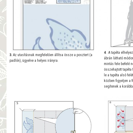
4
. A tapéta elhely
3.
Az utasításnak megfelelően állítsa össze a posztert (a
ábrán látható módon
padlón), ügyelve a helyes irányra.
mintás fele befelé 
összehajtott tapéta 
le a tapéta alsó fel
közben figyeljen a 
segítenek a korábba