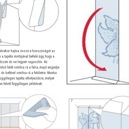
ezésekor hajtsa össze a hosszúságot az
 a tapéta mintájával befelé úgy, hogy a
nézzen és ne legyen ragasztós. Az
felső felét simítsa rá a falra, majd engedje
ét és kefével simítsa rá a felületre. Munka
függőleges tapéta elhelyezésre, melyet
n felvitt függőleges jelölések.