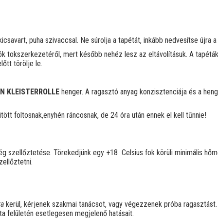
 kicsavart, puha szivaccsal. Ne súrolja a tapétát, inkább nedvesítse újra a
zárók tokszerkezetéről, mert később nehéz lesz az eltávolításuk. A tapéták
tt törölje le.
N KLEISTERROLLE
henger. A ragasztó anyag konzisztenciája és a hen
tött foltosnak,enyhén ráncosnak, de 24 óra után ennek el kell tűnnie!
iség szellőztetése. Törekedjünk egy +18 Celsius fok körüli minimális hőm
ellőztetni.
lra
kerül, kérjenek szakmai tanácsot, vagy végezzenek próba ragasztást.
péta felületén esetlegesen megjelenő hatásait.