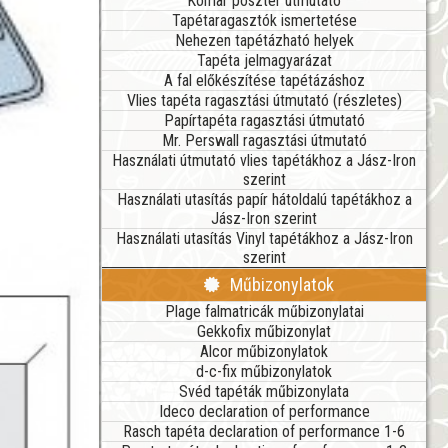
Komar poszter útmutató
Tapétaragasztók ismertetése
Nehezen tapétázható helyek
Tapéta jelmagyarázat
A fal előkészítése tapétázáshoz
Vlies tapéta ragasztási útmutató (részletes)
Papírtapéta ragasztási útmutató
Mr. Perswall ragasztási útmutató
Használati útmutató vlies tapétákhoz a Jász-Iron
szerint
Használati utasítás papír hátoldalú tapétákhoz a
Jász-Iron szerint
Használati utasítás Vinyl tapétákhoz a Jász-Iron
szerint
Műbizonylatok
Plage falmatricák műbizonylatai
Gekkofix műbizonylat
Alcor műbizonylatok
d-c-fix műbizonylatok
Svéd tapéták műbizonylata
Ideco declaration of performance
Rasch tapéta declaration of performance 1-6