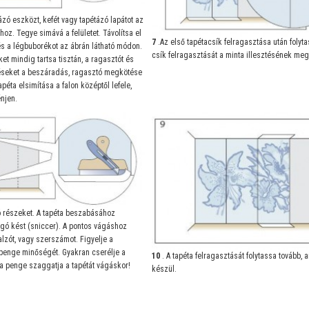
zó eszközt, kefét vagy tapétázó lapátot az
oz. Tegye simává a felületet. Távolítsa el
7
.Az első tapétacsík felragasztása után folyt
 és a légbuborékot az ábrán látható módon.
csík felragasztását a minta illesztésének meg
et mindig tartsa tisztán, a ragasztót és
seket a beszáradás, ragasztó megkötése
 tapéta elsimítása a falon középtől lefele,
énjen.
ó részeket. A tapéta beszabásához
gó kést (sniccer). A pontos vágáshoz
lzót, vagy szerszámot. Figyelje a
penge minőségét. Gyakran cserélje a
10
. A tapéta felragasztását folytassa tovább, 
a penge szaggatja a tapétát vágáskor!
készül.