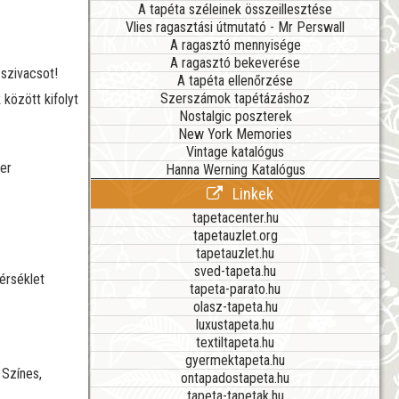
A tapéta széleinek összeillesztése
Vlies ragasztási útmutató - Mr Perswall
A ragasztó mennyisége
A ragasztó bekeverése
 szivacsot!
A tapéta ellenőrzése
Szerszámok tapétázáshoz
 között kifolyt
Nostalgic poszterek
New York Memories
Vintage katalógus
ger
Hanna Werning Katalógus
Linkek
tapetacenter.hu
tapetauzlet.org
tapetauzlet.hu
sved-tapeta.hu
érséklet
tapeta-parato.hu
olasz-tapeta.hu
luxustapeta.hu
textiltapeta.hu
gyermektapeta.hu
 Színes,
ontapadostapeta.hu
tapeta-tapetak.hu