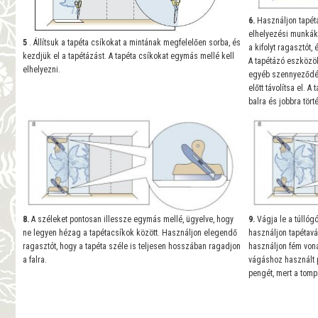
6.
Használjon tapétá
elhelyezési munkákh
5
. Állítsuk a tapéta csíkokat a mintának megfelelően sorba, és
a kifolyt ragasztót,
kezdjük el a tapétázást. A tapéta csíkokat egymás mellé kell
A tapétázó eszközök
elhelyezni.
egyéb szennyeződé
előtt távolítsa el. A
balra és jobbra tört
8.
A széleket pontosan illessze egymás mellé, ügyelve, hogy
9.
Vágja le a túllóg
ne legyen hézag a tapétacsíkok között. Használjon elegendő
használjon tapétavá
ragasztót, hogy a tapéta széle is teljesen hosszában ragadjon
használjon fém vona
a falra.
vágáshoz használt 
pengét, mert a tomp