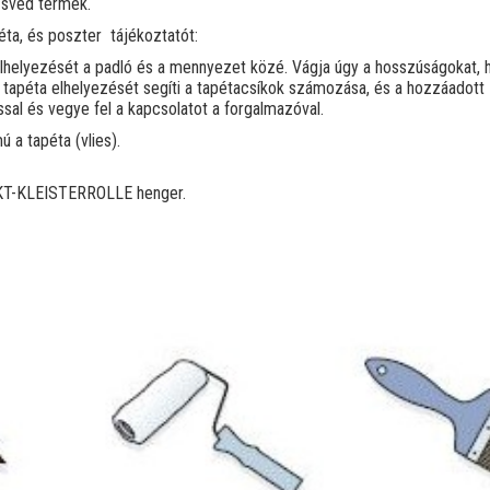
 svéd termék.
ta, és poszter tájékoztatót:
helyezését a padló és a mennyezet közé. Vágja úgy a hosszúságokat, 
 tapéta elhelyezését segíti a tapétacsíkok számozása, és a hozzáadott
sal és vegye fel a kapcsolatot a forgalmazóval.
ú a tapéta (vlies).
T-KLEISTERROLLE henger.