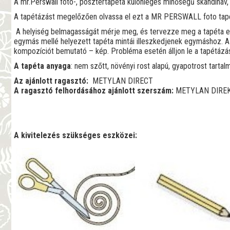
A mr.Perswall fotó-, posztertapéta különleges minőségű skandináv,
A tapétázást megelőzően olvassa el ezt a MR PERSWALL foto tapé
A helyiség belmagasságát mérje meg, és tervezze meg a tapéta el
egymás mellé helyezett tapéta mintái illeszkedjenek egymáshoz. A
kompozíciót bemutató – kép. Probléma esetén álljon le a tapétázás
A tapéta anyaga
: nem szőtt, növényi rost alapú, gyapotrost tartalm
Az ajánlott ragasztó:
METYLAN DIRECT
A ragasztó felhordásához ajánlott szerszám:
METYLAN DIREK
A kivitelezés szükséges eszközei: