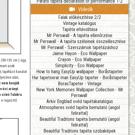
Parato tapéta declaration of performance 1-2
Videók
Falak előkészítése 2/2
Vintage katalógus
Tapéta eltávolítása
Mr Perswall - A tapéta ellenőrzése
Mr Perswall - A tapéta széleinek összeillesztése
Mr Perswall - Szerszámok tapétázáshoz
Jaime Hayon - Eco Wallpaper
Crayon - Eco Wallpaper
 (90-135 cm.) úgy,
Simplicity - Eco Wallpaper
 mert ezek
How to hang EasyUp wallpaper - Boråstapeter
, tapétázó kanalat
Hur tapetserar man EasyUp tapeter - Boråstapeter
lyezése után,
BorasTapeter - Vintage
t nem kenjük
New York Memories Wallpaper Collection - Mr
erési arányt.
Perswall
 szívó falakra
Arkiv Engblad svéd tapétakatalógus
 a ragasztó
Atmospheres svéd tapéta bemutató (angol
felirattal)
Beautiful Traditons tapéta bemutató (angol
felirattal)
Beautiful Traditons tapéta szobaképek