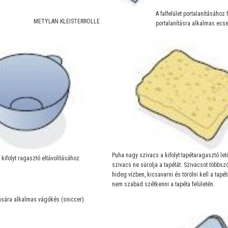
A falfelület portalanításáho
METYLAN KLEISTERROLLE
portalanításra alkalmas ecse
Puha nagy szivacs a kifolyt tapétaragasztó let
a kifolyt ragasztó eltávolításához.
szivacs ne súrolja a tapétát. Szivacsot többszö
hideg vízben, kicsavarni és törölni kell a tapét
nem szabad szétkenni a tapéta felületén.
sára alkalmas vágókés (sniccer).