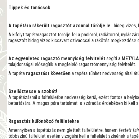
Tippek és tanácsok
A tapétára rákerült ragasztót azonnal törölje le
, hideg vizes,
A kifolyt tapétaragasztót törölje fel a padlóról, radiátorról, nyílás
ragasztót hideg vizes kicsavart szivaccsal a rákötés megkezdése elő
Az egyenletes ragasztó mennyiség felvitelét
segíti a
METYLA
tulajdonságai elősegítik a megfelelő ragasztómennyiség felvitelét.
A tapéta
ragasztást követően
a tapéta tűnhet nedvesség által átü
Szellőztesse a szobát!
A tapétázásnál a falfelületbe nedvesség kerül, ezért fontos a hely
betartására. A magas pára tartalmat a száradás érdekében ki kell sz
Ragasztás különböző felületekre
Amennyiben a tapétázás nem glettelt falfelületre, hanem
festett fa
többszínű falfelület esetén vizsgálni kell a falfelület színének a ta