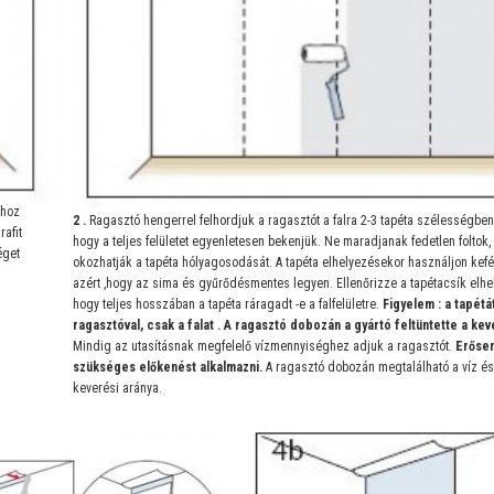
thoz
2
.
Ragasztó hengerrel felhordjuk a ragasztót a falra 2-3 tapéta szélességben
rafit
hogy a teljes felületet egyenletesen bekenjük. Ne maradjanak fedetlen foltok,
éget
okozhatják a tapéta hólyagosodását. A tapéta elhelyezésekor használjon kefét
azért ,hogy az sima és gyűrődésmentes legyen. Ellenőrizze a tapétacsík elhe
hogy teljes hosszában a tapéta ráragadt -e a falfelületre.
Figyelem : a tapétá
ragasztóval, csak a falat . A ragasztó dobozán a gyártó feltüntette a kev
Mindig az utasításnak megfelelő vízmennyiséghez adjuk a ragasztót.
Erősen
szükséges előkenést alkalmazni.
A ragasztó dobozán megtalálható a víz és
keverési aránya.