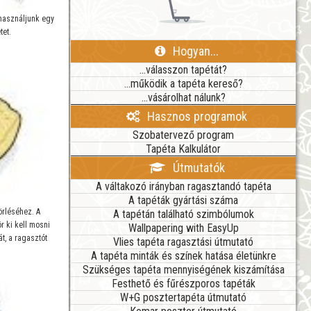
z használjunk egy
tet.
Hogyan...
...válasszon tapétát?
...működik a tapéta kereső?
...vásárolhat nálunk?
Hasznos programok
Szobatervező program
Tapéta Kalkulátor
Útmutatók
A váltakozó irányban ragasztandó tapéta
A tapéták gyártási száma
A tapétán található szimbólumok
örléséhez. A
r ki kell mosni
Wallpapering with EasyUp
át, a ragasztót
Vlies tapéta ragasztási útmutató
A tapéta minták és színek hatása életünkre
Szükséges tapéta mennyiségének kiszámítása
Festhető és fűrészporos tapéták
W+G posztertapéta útmutató