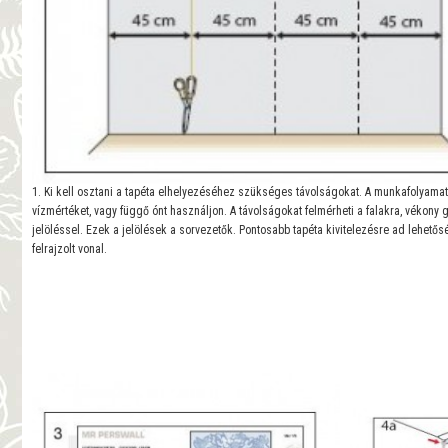
1. Ki kell osztani a tapéta elhelyezéséhez szükséges távolságokat. A munkafolyama
vízmértéket, vagy függő ónt használjon. A távolságokat felmérheti a falakra, vékony g
jelöléssel. Ezek a jelölések a sorvezetők. Pontosabb tapéta kivitelezésre ad lehetős
felrajzolt vonal.