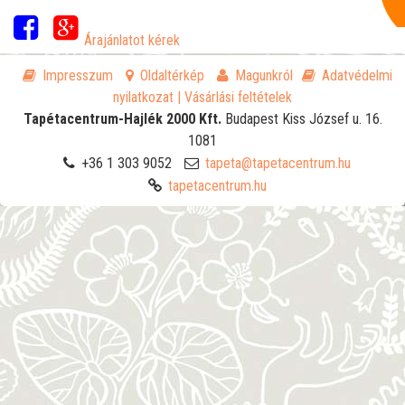
Árajánlatot kérek
Impresszum
Oldaltérkép
Magunkról
Adatvédelmi
nyilatkozat
| Vásárlási feltételek
Tapétacentrum-Hajlék 2000 Kft.
Budapest
Kiss József u. 16.
1081
+36 1 303 9052
tapeta@tapetacentrum.hu
tapetacentrum.hu