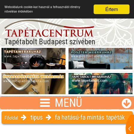
Weboldalunk cookie-kat használ a felhasználói élmény
Értem
növelése érdekében
Tapétabolt Budapest szívében
MENÜ
tipus
fa hatású-fa mintás tapéták
Főoldal