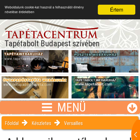
Weboldalunk cookie-kat használ a felhasználói élmény
Értem
növelése érdekében
Tapétabolt Budapest szívében
MENÜ
Főoldal
Készletes
Versailles