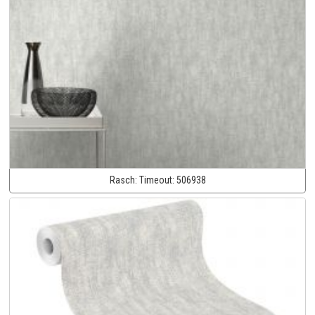
Rasch:
Timeout:
506938