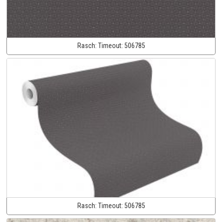
Rasch:
Timeout:
506785
Rasch:
Timeout:
506785