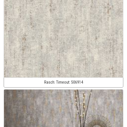
Rasch:
Timeout:
506914