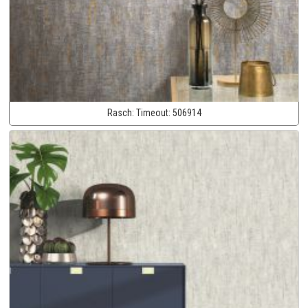
Rasch:
Timeout:
506914