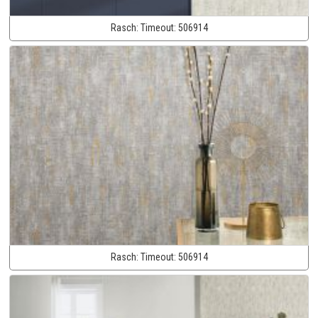
Rasch:
Timeout:
506914
Rasch:
Timeout:
506914