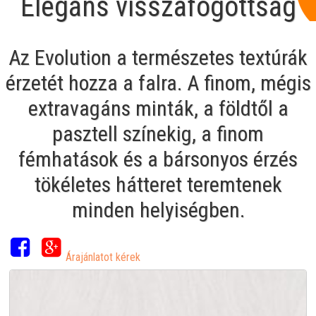
Elegáns visszafogottság
Az Evolution a természetes textúrák
érzetét hozza a falra. A finom, mégis
extravagáns minták, a földtől a
pasztell színekig, a finom
fémhatások és a bársonyos érzés
tökéletes hátteret teremtenek
minden helyiségben.
Árajánlatot kérek