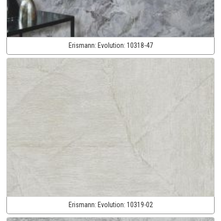
Erismann:
Evolution:
10318-47
Erismann:
Evolution:
10319-02