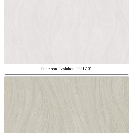
Erismann:
Evolution:
10317-01