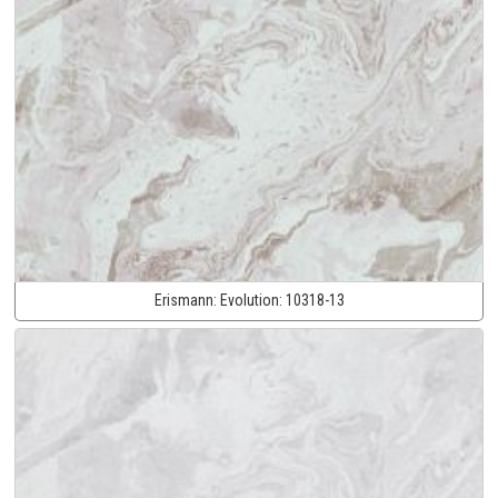
Erismann:
Evolution:
10318-13