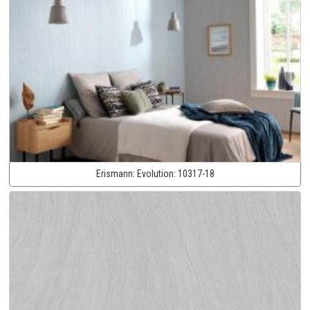
Erismann:
Evolution:
10317-18