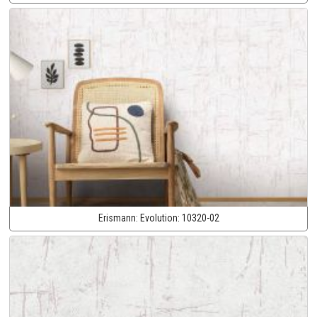
Erismann:
Evolution:
10320-02