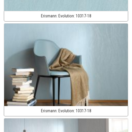
Erismann:
Evolution:
10317-18
Erismann:
Evolution:
10317-18