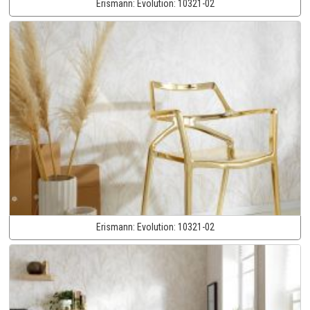
Erismann:
Evolution:
10321-02
Erismann:
Evolution:
10321-02