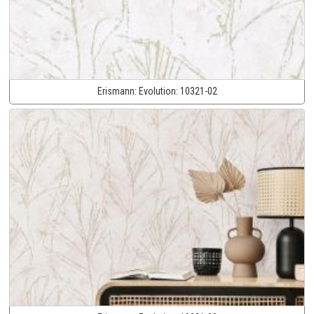
Erismann:
Evolution:
10321-02