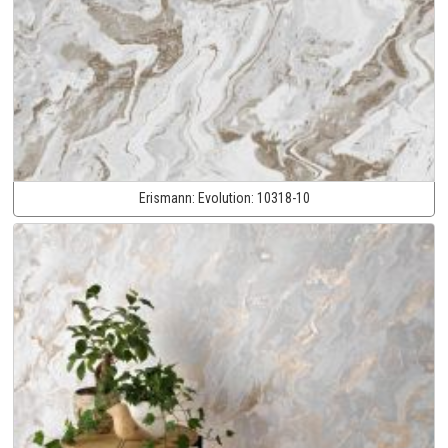
Erismann:
Evolution:
10318-10