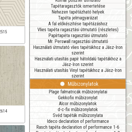
Komar poszter útmutató
Tapétaragasztók ismertetése
Nehezen tapétázható helyek
Tapéta jelmagyarázat
A fal előkészítése tapétázáshoz
Vlies tapéta ragasztási útmutató (részletes)
2515
Papírtapéta ragasztási útmutató
Mr. Perswall ragasztási útmutató
Használati útmutató vlies tapétákhoz a Jász-Iron
szerint
Használati utasítás papír hátoldalú tapétákhoz a
Jász-Iron szerint
Használati utasítás Vinyl tapétákhoz a Jász-Iron
szerint
Műbizonylatok
Plage falmatricák műbizonylatai
Gekkofix műbizonylat
Alcor műbizonylatok
d-c-fix műbizonylatok
2614
Svéd tapéták műbizonylata
Ideco declaration of performance
Rasch tapéta declaration of performance 1-6