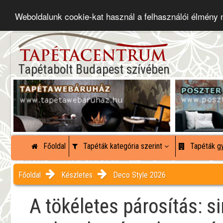
Weboldalunk cookie-kat használ a felhasználói élmény
Tapétabolt Budapest szívében
Főoldal
Tapéták kategória szerint
Tapéták gy
Főoldal
Készletes
Deco Style 2026
A tökéletes párosítás: 