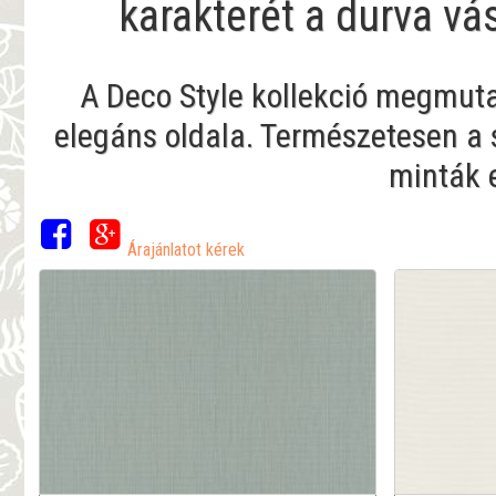
karakterét a durva v
A Deco Style kollekció megmuta
elegáns oldala. Természetesen a s
minták 
Árajánlatot kérek