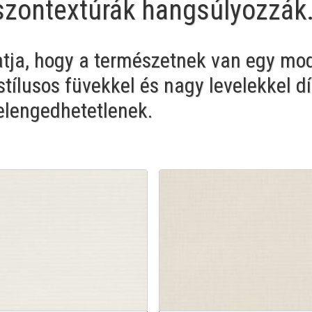
ászontextúrák hangsúlyozzák.
tja, hogy a természetnek van egy mod
tílusos füvekkel és nagy levelekkel dí
elengedhetetlenek.