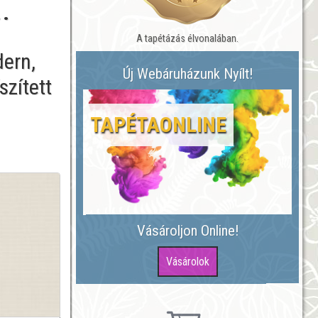
.
A tapétázás élvonalában.
ern,
Új Webáruházunk Nyílt!
szített
TAPÉTAONLINE
Vásároljon Online!