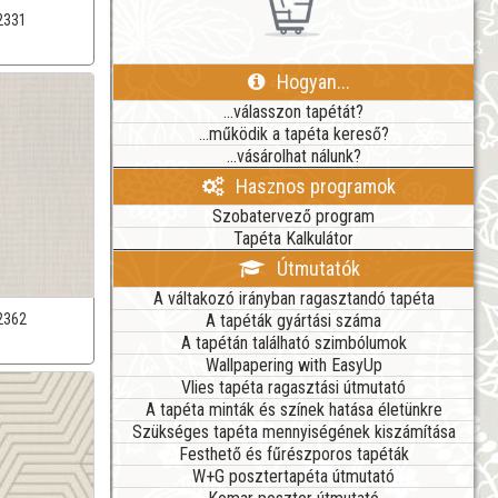
2331
Hogyan...
...válasszon tapétát?
...működik a tapéta kereső?
...vásárolhat nálunk?
Hasznos programok
Szobatervező program
Tapéta Kalkulátor
Útmutatók
A váltakozó irányban ragasztandó tapéta
A tapéták gyártási száma
2362
A tapétán található szimbólumok
Wallpapering with EasyUp
Vlies tapéta ragasztási útmutató
A tapéta minták és színek hatása életünkre
Szükséges tapéta mennyiségének kiszámítása
Festhető és fűrészporos tapéták
W+G posztertapéta útmutató