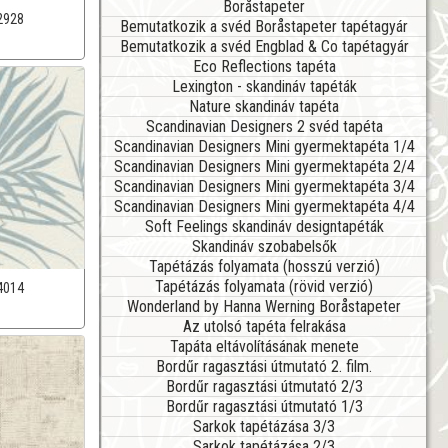
Boråstapeter
2928
Bemutatkozik a svéd Boråstapeter tapétagyár
Bemutatkozik a svéd Engblad & Co tapétagyár
Eco Reflections tapéta
Lexington - skandináv tapéták
Nature skandináv tapéta
Scandinavian Designers 2 svéd tapéta
Scandinavian Designers Mini gyermektapéta 1/4
Scandinavian Designers Mini gyermektapéta 2/4
Scandinavian Designers Mini gyermektapéta 3/4
Scandinavian Designers Mini gyermektapéta 4/4
Soft Feelings skandináv designtapéták
Skandináv szobabelsők
Tapétázás folyamata (hosszú verzió)
Tapétázás folyamata (rövid verzió)
4014
Wonderland by Hanna Werning Boråstapeter
Az utolsó tapéta felrakása
Tapáta eltávolításának menete
Bordűr ragasztási útmutató 2. film.
Bordűr ragasztási útmutató 2/3
Bordűr ragasztási útmutató 1/3
Sarkok tapétázása 3/3
Sarkok tapétázása 2/3