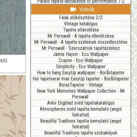
Parato tapéta declaration of performance 1-2
Videók
Falak előkészítése 2/2
Vintage katalógus
Tapéta eltávolítása
Mr Perswall - A tapéta ellenőrzése
Mr Perswall - A tapéta széleinek összeillesztése
Mr Perswall - Szerszámok tapétázáshoz
Jaime Hayon - Eco Wallpaper
Crayon - Eco Wallpaper
2652
Simplicity - Eco Wallpaper
How to hang EasyUp wallpaper - Boråstapeter
Hur tapetserar man EasyUp tapeter - Boråstapeter
BorasTapeter - Vintage
New York Memories Wallpaper Collection - Mr
Perswall
Arkiv Engblad svéd tapétakatalógus
Atmospheres svéd tapéta bemutató (angol
felirattal)
Beautiful Traditons tapéta bemutató (angol
felirattal)
Beautiful Traditons tapéta szobaképek