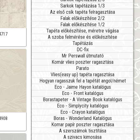
Sarkok tapétázása 1/3
Az első csík tapéta felragasztása
Falak előkészítése 2/2
Falak előkészítése 1/2
Tapéta előkészítése, méretre vágása
4717
A szoba felmérése és előkészítése
Tapétázás
DC-fix
Mr Perswall útmutató
Komár vlies poszter ragasztása
Parato
Vlies(easy up) tapéta ragasztása
Hogyan ragasszuk fel a tapétát angol/német
Eco - Jaime Hayon katalógus
Eco - Front katalógus
Borastapeter - A Vintage Book katalógus
Eco - Simplycity katalógus
Eco - Crayon katalógus
Boras - Wonderland Katalógus
4908
Komar papír poszter ragasztása
A szerszámok tisztítása
A szivacs kimosása