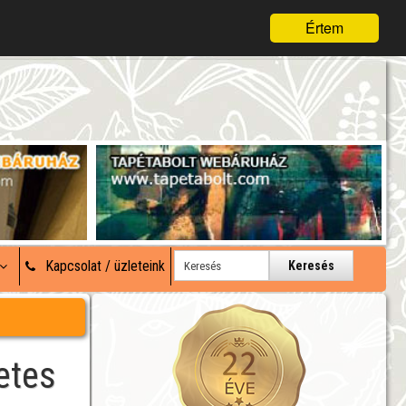
Értem
Kapcsolat / üzleteink
Keresés
etes