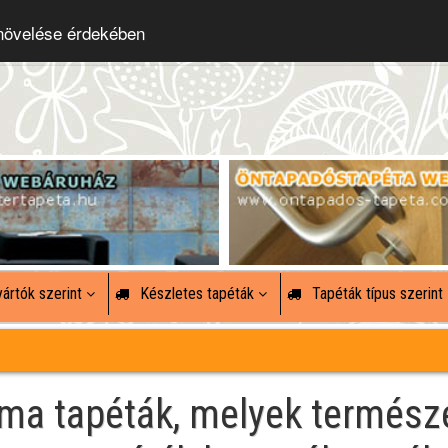
 növelése érdekében
ártók szerint
Készletes tapéták
Tapéták típus szerint
sima tapéták, melyek termész