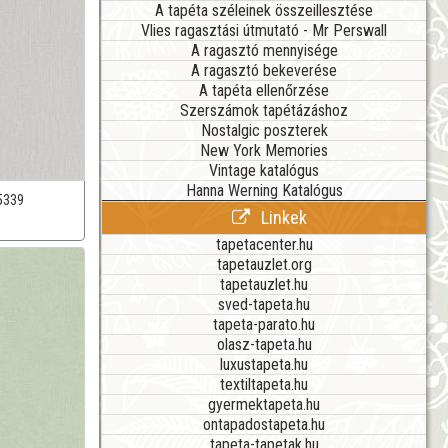
A tapéta széleinek összeillesztése
Vlies ragasztási útmutató - Mr Perswall
A ragasztó mennyisége
A ragasztó bekeverése
A tapéta ellenőrzése
Szerszámok tapétázáshoz
Nostalgic poszterek
New York Memories
Vintage katalógus
Hanna Werning Katalógus
5339
Linkek
tapetacenter.hu
tapetauzlet.org
tapetauzlet.hu
sved-tapeta.hu
tapeta-parato.hu
olasz-tapeta.hu
luxustapeta.hu
textiltapeta.hu
gyermektapeta.hu
ontapadostapeta.hu
tapeta-tapetak.hu