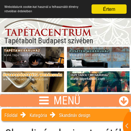
Weboldalunk cookie-kat használ a felhasználói élmény
Értem
növelése érdekében
Tapétabolt Budapest szívében
MENÜ
Főoldal
Kategória
Skandináv design