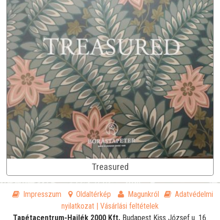
Treasured
Impresszum
Oldaltérkép
Magunkról
Adatvédelmi
nyilatkozat
| Vásárlási feltételek
Tapétacentrum-Hajlék 2000 Kft.
Budapest
Kiss József u. 16.