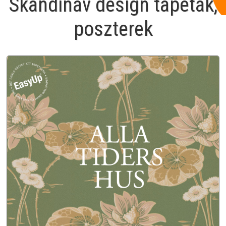
Skandináv design tapéták,
poszterek