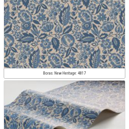
Boras:
New Heritage:
4817