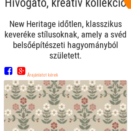
Hívogató, kreatív kollekció
New Heritage időtlen, klasszikus
keveréke stílusoknak, amely a svéd
belsőépítészeti hagyományból
született.
Árajánlatot kérek