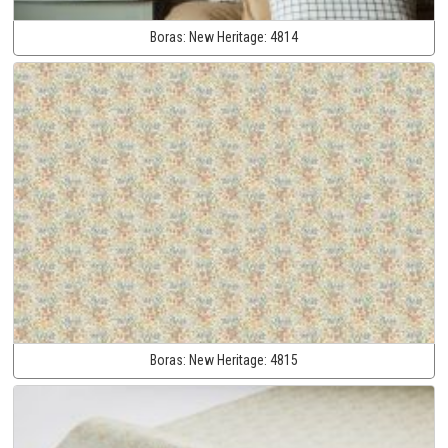
Boras:
New Heritage:
4814
Boras:
New Heritage:
4815