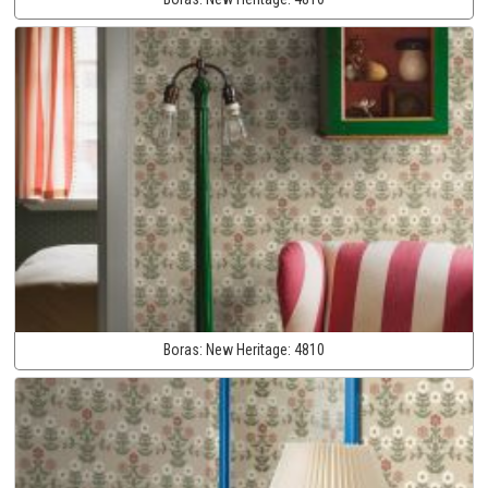
Boras:
New Heritage:
4810