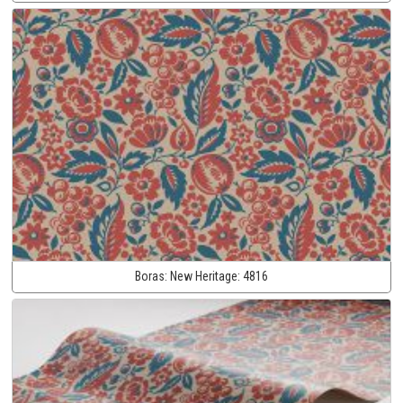
Boras:
New Heritage:
4816