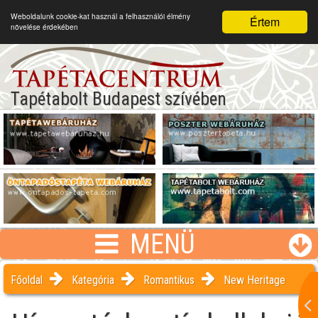
Weboldalunk cookie-kat használ a felhasználói élmény
Értem
növelése érdekében
Tapétabolt Budapest szívében
MENÜ
Főoldal
Kategória
Romantikus
New Heritage