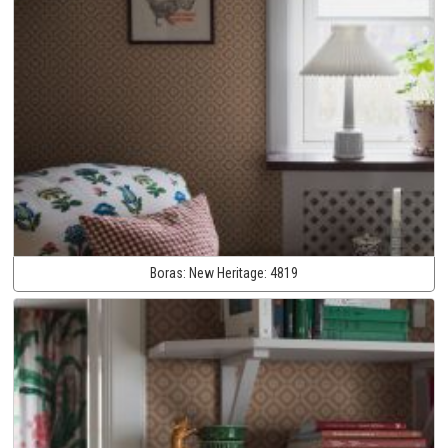
Boras:
New Heritage:
4819