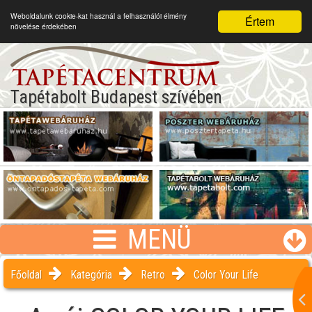
Weboldalunk cookie-kat használ a felhasználói élmény
Értem
növelése érdekében
Tapétabolt Budapest szívében
MENÜ
Főoldal
Kategória
Retro
Color Your Life