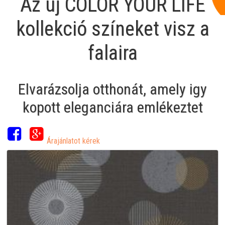
Az új COLOR YOUR LIFE
kollekció színeket visz a
falaira
Elvarázsolja otthonát, amely igy
kopott eleganciára emlékeztet
Árajánlatot kérek