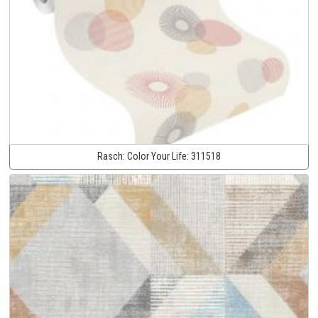
Rasch:
Color Your Life:
311518