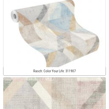
Rasch:
Color Your Life:
311907