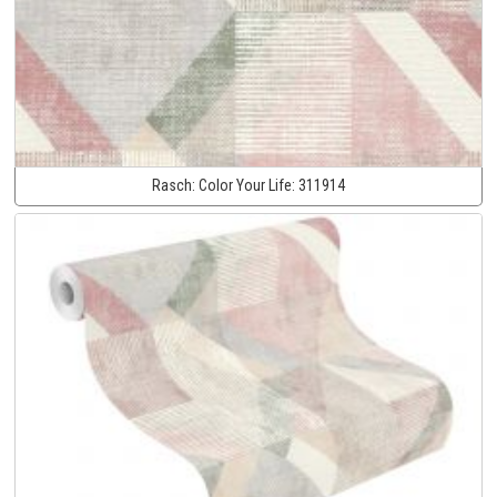
Rasch:
Color Your Life:
311914