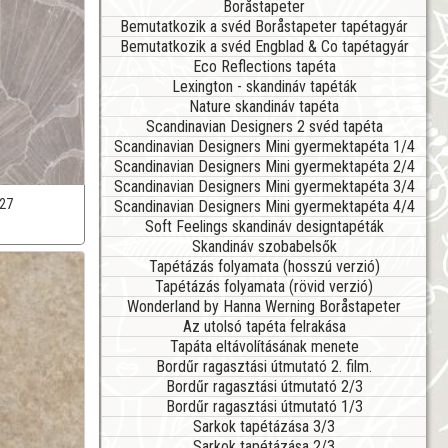
Boråstapeter
Bemutatkozik a svéd Boråstapeter tapétagyár
Bemutatkozik a svéd Engblad & Co tapétagyár
Eco Reflections tapéta
Lexington - skandináv tapéták
Nature skandináv tapéta
Scandinavian Designers 2 svéd tapéta
Scandinavian Designers Mini gyermektapéta 1/4
Scandinavian Designers Mini gyermektapéta 2/4
Scandinavian Designers Mini gyermektapéta 3/4
27
Scandinavian Designers Mini gyermektapéta 4/4
Soft Feelings skandináv designtapéták
Skandináv szobabelsők
Tapétázás folyamata (hosszú verzió)
Tapétázás folyamata (rövid verzió)
Wonderland by Hanna Werning Boråstapeter
Az utolsó tapéta felrakása
Tapáta eltávolításának menete
Bordűr ragasztási útmutató 2. film.
Bordűr ragasztási útmutató 2/3
Bordűr ragasztási útmutató 1/3
Sarkok tapétázása 3/3
Sarkok tapétázása 2/3