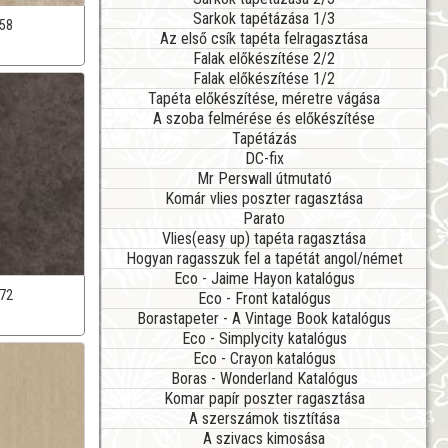
Sarkok tapétázása 1/3
58
Az első csík tapéta felragasztása
Falak előkészítése 2/2
Falak előkészítése 1/2
Tapéta előkészítése, méretre vágása
A szoba felmérése és előkészítése
Tapétázás
DC-fix
Mr Perswall útmutató
Komár vlies poszter ragasztása
Parato
Vlies(easy up) tapéta ragasztása
Hogyan ragasszuk fel a tapétát angol/német
Eco - Jaime Hayon katalógus
72
Eco - Front katalógus
Borastapeter - A Vintage Book katalógus
Eco - Simplycity katalógus
Eco - Crayon katalógus
Boras - Wonderland Katalógus
Komar papír poszter ragasztása
A szerszámok tisztítása
A szivacs kimosása