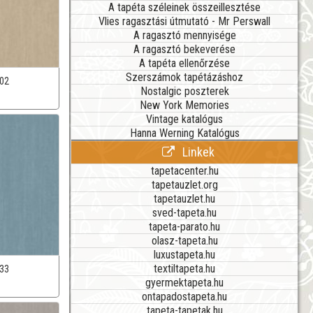
A tapéta széleinek összeillesztése
Vlies ragasztási útmutató - Mr Perswall
A ragasztó mennyisége
A ragasztó bekeverése
A tapéta ellenőrzése
Szerszámok tapétázáshoz
02
Nostalgic poszterek
New York Memories
Vintage katalógus
Hanna Werning Katalógus
Linkek
tapetacenter.hu
tapetauzlet.org
tapetauzlet.hu
sved-tapeta.hu
tapeta-parato.hu
olasz-tapeta.hu
luxustapeta.hu
textiltapeta.hu
33
gyermektapeta.hu
ontapadostapeta.hu
tapeta-tapetak.hu