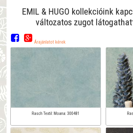
EMIL & HUGO kollekcióink kapcs
változatos zugot látogathat
Árajánlatot kérek
Rasch Textil:
Moana:
300481
Ras