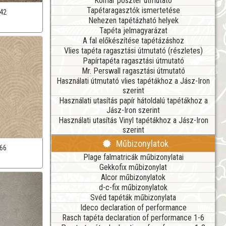
Komar poszter útmutató
Tapétaragasztók ismertetése
42
Nehezen tapétázható helyek
Tapéta jelmagyarázat
A fal előkészítése tapétázáshoz
Vlies tapéta ragasztási útmutató (részletes)
Papírtapéta ragasztási útmutató
Mr. Perswall ragasztási útmutató
Használati útmutató vlies tapétákhoz a Jász-Iron
szerint
Használati utasítás papír hátoldalú tapétákhoz a
Jász-Iron szerint
Használati utasítás Vinyl tapétákhoz a Jász-Iron
szerint
Műbizonylatok
66
Plage falmatricák műbizonylatai
Gekkofix műbizonylat
Alcor műbizonylatok
d-c-fix műbizonylatok
Svéd tapéták műbizonylata
Ideco declaration of performance
Rasch tapéta declaration of performance 1-6