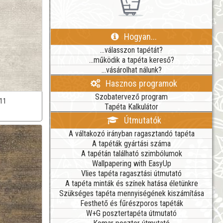
Hogyan...
...válasszon tapétát?
...működik a tapéta kereső?
...vásárolhat nálunk?
Hasznos programok
Szobatervező program
11
Tapéta Kalkulátor
Útmutatók
A váltakozó irányban ragasztandó tapéta
A tapéták gyártási száma
A tapétán található szimbólumok
Wallpapering with EasyUp
Vlies tapéta ragasztási útmutató
A tapéta minták és színek hatása életünkre
Szükséges tapéta mennyiségének kiszámítása
Festhető és fűrészporos tapéták
W+G posztertapéta útmutató