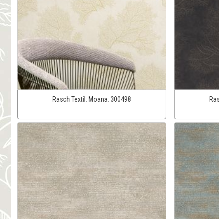
Rasch Textil:
Moana:
300498
Ras