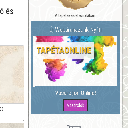
ó és
A tapétázás élvonalában.
.
Új Webáruházunk Nyílt!
TAPÉTAONLINE
Vásároljon Online!
98