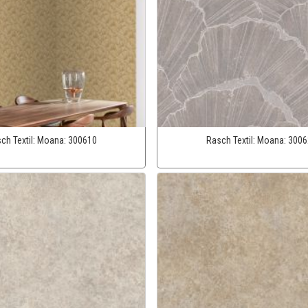
ch Textil:
Moana:
300610
Rasch Textil:
Moana:
3006