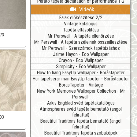
Parato tapéta declaration of performance 1-2
Videók
Falak előkészítése 2/2
Vintage katalógus
Tapéta eltávolítása
73
Mr Perswall - A tapéta ellenőrzése
Mr Perswall - A tapéta széleinek összeillesztése
Mr Perswall - Szerszámok tapétázáshoz
Jaime Hayon - Eco Wallpaper
Crayon - Eco Wallpaper
Simplicity - Eco Wallpaper
How to hang EasyUp wallpaper - Boråstapeter
Hur tapetserar man EasyUp tapeter - Boråstapeter
BorasTapeter - Vintage
New York Memories Wallpaper Collection - Mr
Perswall
Arkiv Engblad svéd tapétakatalógus
Atmospheres svéd tapéta bemutató (angol
felirattal)
03
Beautiful Traditons tapéta bemutató (angol
felirattal)
Beautiful Traditons tapéta szobaképek