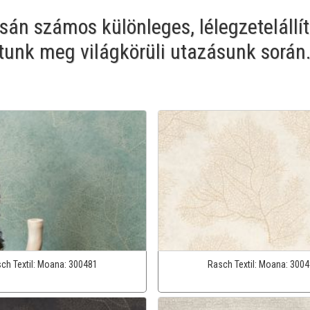
án számos különleges, lélegzetelállít
tunk meg világkörüli utazásunk során
ch Textil:
Moana:
300481
Rasch Textil:
Moana:
3004