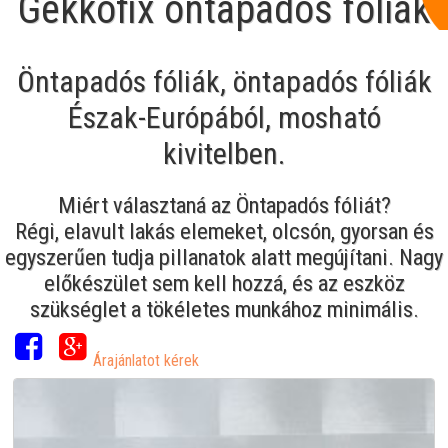
Gekkofix öntapadós fóliák
Öntapadós fóliák, öntapadós fóliák
Észak-Európából, mosható
kivitelben.
Miért választaná az Öntapadós fóliát?
Régi, elavult lakás elemeket, olcsón, gyorsan és
egyszerűen tudja pillanatok alatt megújítani. Nagy
előkészület sem kell hozzá, és az eszköz
szükséglet a tökéletes munkához minimális.
Árajánlatot kérek