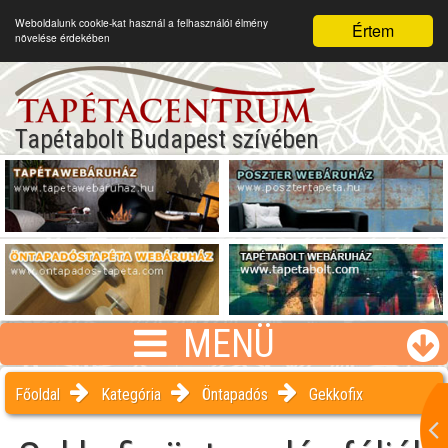
Weboldalunk cookie-kat használ a felhasználói élmény
Értem
növelése érdekében
Tapétabolt Budapest szívében
MENÜ
Főoldal
Kategória
Öntapadós
Gekkofix