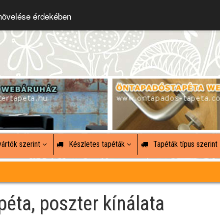
 növelése érdekében
ártók szerint
Készletes tapéták
Tapéták típus szerint
péta, poszter kínálata