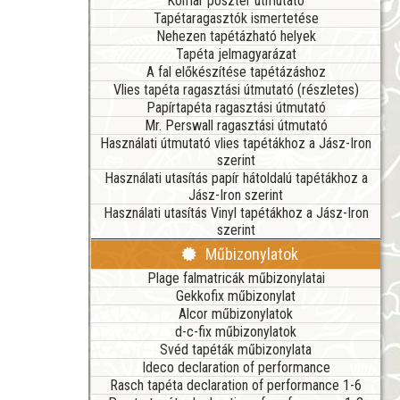
Komar poszter útmutató
Tapétaragasztók ismertetése
Nehezen tapétázható helyek
Tapéta jelmagyarázat
A fal előkészítése tapétázáshoz
Vlies tapéta ragasztási útmutató (részletes)
Papírtapéta ragasztási útmutató
Mr. Perswall ragasztási útmutató
Használati útmutató vlies tapétákhoz a Jász-Iron
szerint
Használati utasítás papír hátoldalú tapétákhoz a
Jász-Iron szerint
Használati utasítás Vinyl tapétákhoz a Jász-Iron
szerint
Műbizonylatok
Plage falmatricák műbizonylatai
Gekkofix műbizonylat
Alcor műbizonylatok
d-c-fix műbizonylatok
Svéd tapéták műbizonylata
Ideco declaration of performance
Rasch tapéta declaration of performance 1-6