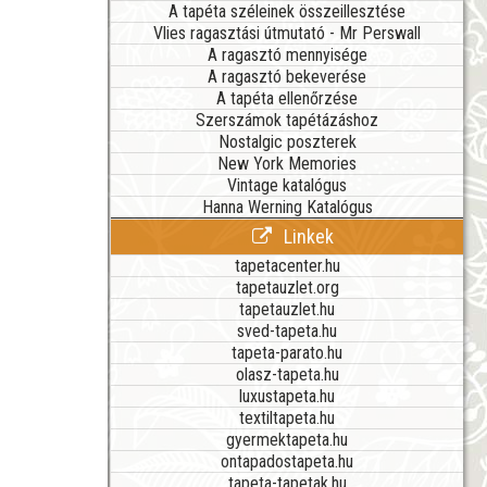
A tapéta széleinek összeillesztése
Vlies ragasztási útmutató - Mr Perswall
A ragasztó mennyisége
A ragasztó bekeverése
A tapéta ellenőrzése
Szerszámok tapétázáshoz
Nostalgic poszterek
New York Memories
Vintage katalógus
Hanna Werning Katalógus
Linkek
tapetacenter.hu
tapetauzlet.org
tapetauzlet.hu
sved-tapeta.hu
tapeta-parato.hu
olasz-tapeta.hu
luxustapeta.hu
textiltapeta.hu
gyermektapeta.hu
ontapadostapeta.hu
tapeta-tapetak.hu