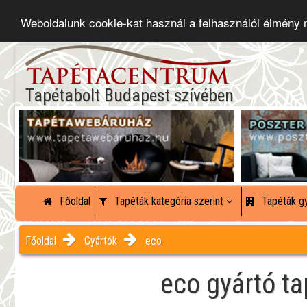
Weboldalunk cookie-kat használ a felhasználói élmény
Tapétabolt Budapest szívében
Főoldal
Tapéták kategória szerint
Tapéták gy
Főoldal
Gyártók
eco
eco gyártó ta