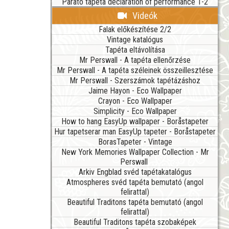
Parato tapéta declaration of performance 1-2
Videók
Falak előkészítése 2/2
Vintage katalógus
Tapéta eltávolítása
Mr Perswall - A tapéta ellenőrzése
Mr Perswall - A tapéta széleinek összeillesztése
Mr Perswall - Szerszámok tapétázáshoz
Jaime Hayon - Eco Wallpaper
Crayon - Eco Wallpaper
Simplicity - Eco Wallpaper
How to hang EasyUp wallpaper - Boråstapeter
Hur tapetserar man EasyUp tapeter - Boråstapeter
BorasTapeter - Vintage
New York Memories Wallpaper Collection - Mr
Perswall
Arkiv Engblad svéd tapétakatalógus
Atmospheres svéd tapéta bemutató (angol
felirattal)
Beautiful Traditons tapéta bemutató (angol
felirattal)
Beautiful Traditons tapéta szobaképek