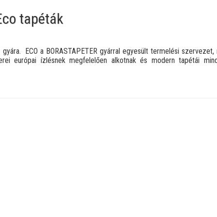
Eco tapéták
ó gyára. ECO a BORASTAPETER gyárral egyesült termelési szervezet,
nerei európai ízlésnek megfelelően alkotnak és modern tapétái min