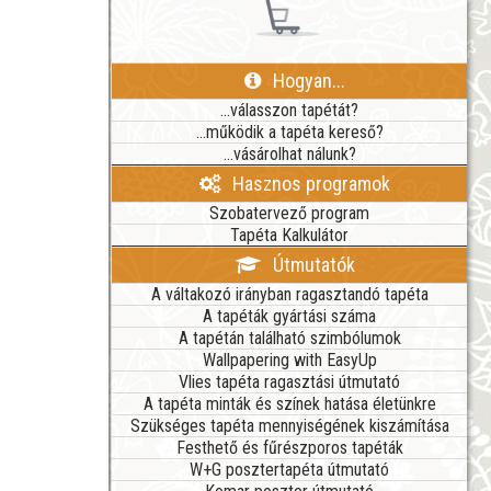
Hogyan...
...válasszon tapétát?
...működik a tapéta kereső?
...vásárolhat nálunk?
Hasznos programok
Szobatervező program
Tapéta Kalkulátor
Útmutatók
A váltakozó irányban ragasztandó tapéta
A tapéták gyártási száma
A tapétán található szimbólumok
Wallpapering with EasyUp
Vlies tapéta ragasztási útmutató
A tapéta minták és színek hatása életünkre
Szükséges tapéta mennyiségének kiszámítása
Festhető és fűrészporos tapéták
W+G posztertapéta útmutató