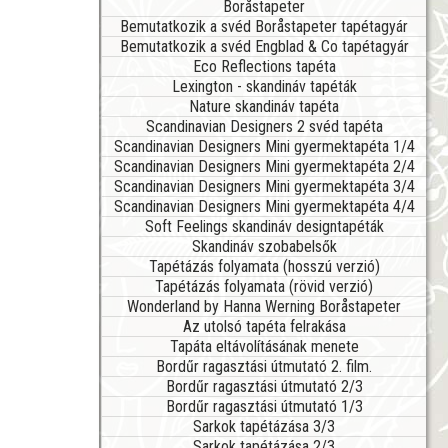
Boråstapeter
Bemutatkozik a svéd Boråstapeter tapétagyár
Bemutatkozik a svéd Engblad & Co tapétagyár
Eco Reflections tapéta
Lexington - skandináv tapéták
Nature skandináv tapéta
Scandinavian Designers 2 svéd tapéta
Scandinavian Designers Mini gyermektapéta 1/4
Scandinavian Designers Mini gyermektapéta 2/4
Scandinavian Designers Mini gyermektapéta 3/4
Scandinavian Designers Mini gyermektapéta 4/4
Soft Feelings skandináv designtapéták
Skandináv szobabelsők
Tapétázás folyamata (hosszú verzió)
Tapétázás folyamata (rövid verzió)
Wonderland by Hanna Werning Boråstapeter
Az utolsó tapéta felrakása
Tapáta eltávolításának menete
Bordűr ragasztási útmutató 2. film.
Bordűr ragasztási útmutató 2/3
Bordűr ragasztási útmutató 1/3
Sarkok tapétázása 3/3
Sarkok tapétázása 2/3