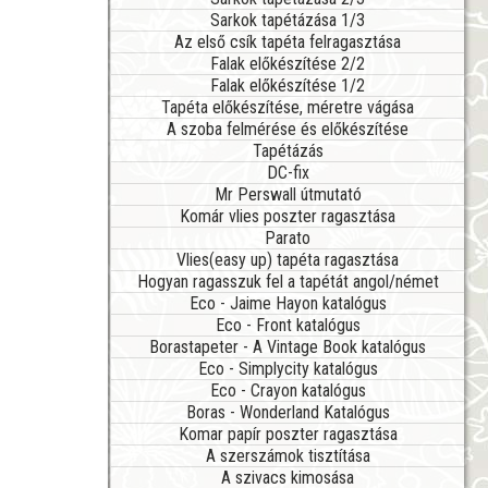
Sarkok tapétázása 1/3
Az első csík tapéta felragasztása
Falak előkészítése 2/2
Falak előkészítése 1/2
Tapéta előkészítése, méretre vágása
A szoba felmérése és előkészítése
Tapétázás
DC-fix
Mr Perswall útmutató
Komár vlies poszter ragasztása
Parato
Vlies(easy up) tapéta ragasztása
Hogyan ragasszuk fel a tapétát angol/német
Eco - Jaime Hayon katalógus
Eco - Front katalógus
Borastapeter - A Vintage Book katalógus
Eco - Simplycity katalógus
Eco - Crayon katalógus
Boras - Wonderland Katalógus
Komar papír poszter ragasztása
A szerszámok tisztítása
A szivacs kimosása