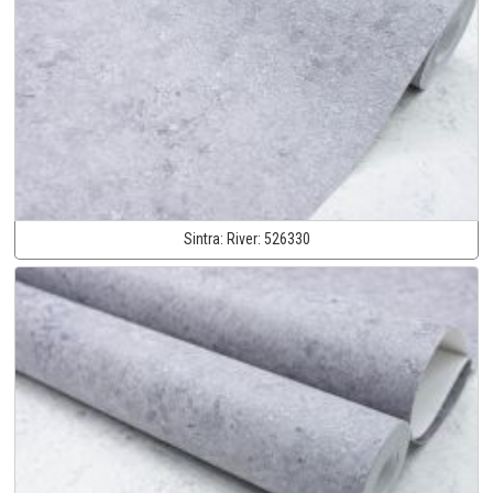
Sintra:
River:
526330