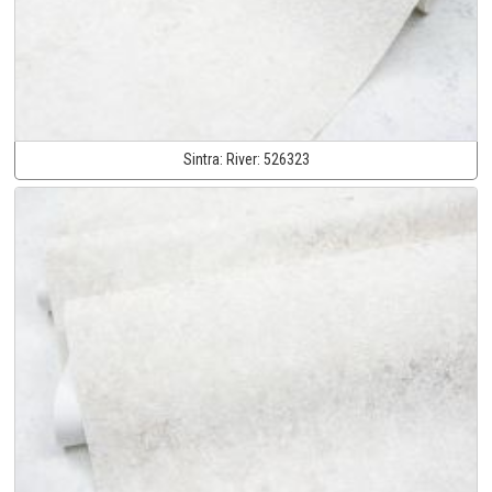
Sintra:
River:
526323