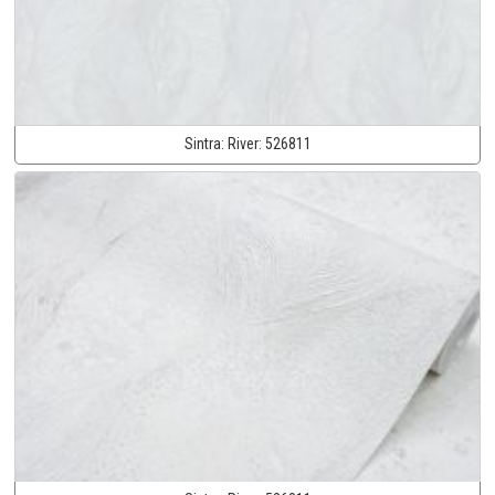
Sintra:
River:
526811