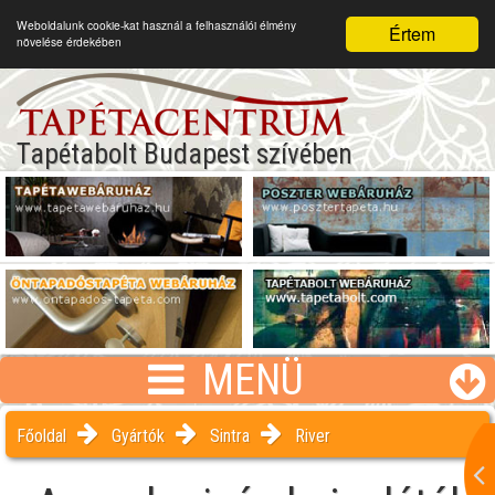
Weboldalunk cookie-kat használ a felhasználói élmény
Értem
növelése érdekében
Tapétabolt Budapest szívében
MENÜ
Főoldal
Gyártók
Sintra
River