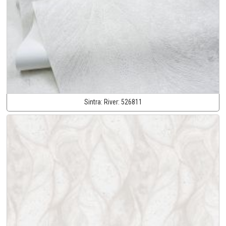
Sintra:
River:
526811