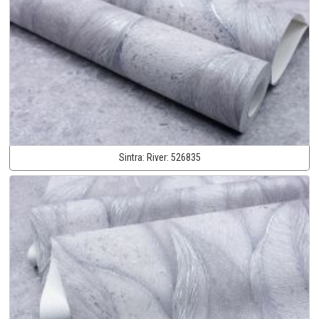
Sintra:
River:
526835