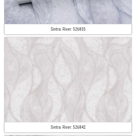
Sintra:
River:
526835
Sintra:
River:
526842