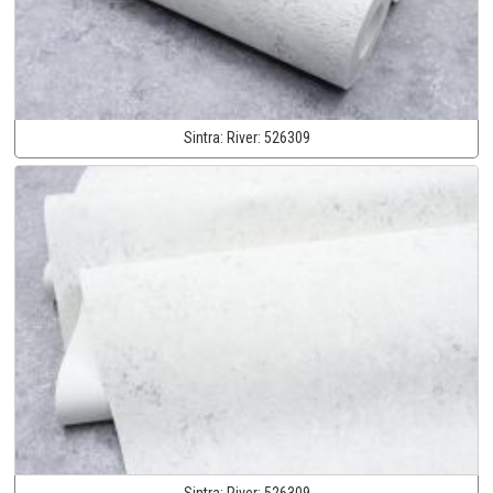
Sintra:
River:
526309