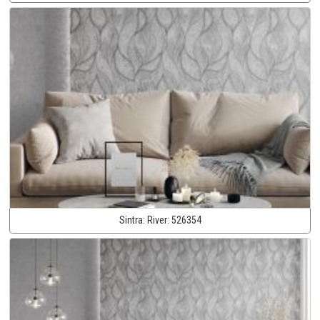
Sintra:
River:
526354