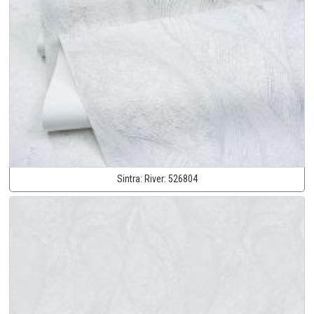
Sintra:
River:
526804