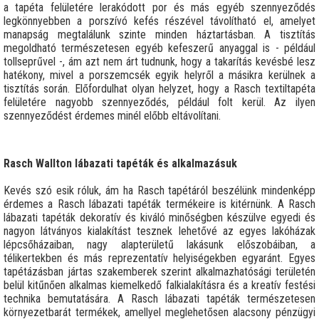
a tapéta felületére lerakódott por és más egyéb szennyeződés
legkönnyebben a porszívó kefés részével távolítható el, amelyet
manapság megtalálunk szinte minden háztartásban. A tisztítás
megoldható természetesen egyéb kefeszerű anyaggal is - például
tollseprűvel -, ám azt nem árt tudnunk, hogy a takarítás kevésbé lesz
hatékony, mivel a porszemcsék egyik helyről a másikra kerülnek a
tisztítás során. Előfordulhat olyan helyzet, hogy a Rasch textiltapéta
felületére nagyobb szennyeződés, például folt kerül. Az ilyen
szennyeződést érdemes minél előbb eltávolítani.
Rasch Wallton lábazati tapéták és alkalmazásuk
Kevés szó esik róluk, ám ha Rasch tapétáról beszélünk mindenképp
érdemes a Rasch lábazati tapéták termékeire is kitérnünk. A Rasch
lábazati tapéták dekoratív és kiváló minőségben készülve egyedi és
nagyon látványos kialakítást tesznek lehetővé az egyes lakóházak
lépcsőházaiban, nagy alapterületű lakásunk előszobáiban, a
télikertekben és más reprezentatív helyiségekben egyaránt. Egyes
tapétázásban jártas szakemberek szerint alkalmazhatósági területén
belül kitűnően alkalmas kiemelkedő falkialakításra és a kreatív festési
technika bemutatására. A Rasch lábazati tapéták természetesen
környezetbarát termékek, amellyel meglehetősen alacsony pénzügyi