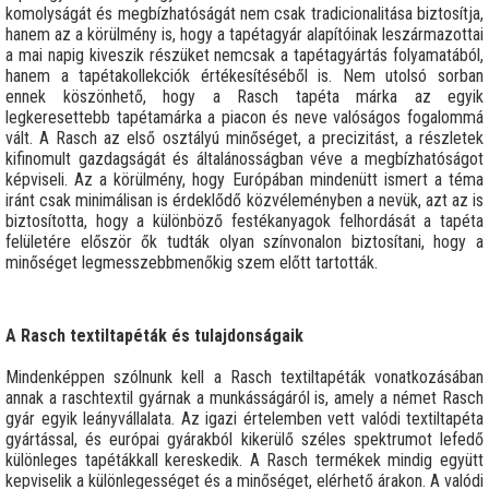
komolyságát és megbízhatóságát nem csak tradicionalitása biztosítja,
hanem az a körülmény is, hogy a tapétagyár alapítóinak leszármazottai
a mai napig kiveszik részüket nemcsak a tapétagyártás folyamatából,
hanem a tapétakollekciók értékesítéséből is. Nem utolsó sorban
ennek köszönhető, hogy a Rasch tapéta márka az egyik
legkeresettebb tapétamárka a piacon és neve valóságos fogalommá
vált. A Rasch az első osztályú minőséget, a precizitást, a részletek
kifinomult gazdagságát és általánosságban véve a megbízhatóságot
képviseli. Az a körülmény, hogy Európában mindenütt ismert a téma
iránt csak minimálisan is érdeklődő közvéleményben a nevük, azt az is
biztosította, hogy a különböző festékanyagok felhordását a tapéta
felületére először ők tudták olyan színvonalon biztosítani, hogy a
minőséget legmesszebbmenőkig szem előtt tartották.
A Rasch textiltapéták és tulajdonságaik
Mindenképpen szólnunk kell a Rasch textiltapéták vonatkozásában
annak a raschtextil gyárnak a munkásságáról is, amely a német Rasch
gyár egyik leányvállalata. Az igazi értelemben vett valódi textiltapéta
gyártással, és európai gyárakból kikerülő széles spektrumot lefedő
különleges tapétákkall kereskedik. A Rasch termékek mindig együtt
kepviselik a különlegességet és a minőséget, elérhető árakon. A valódi