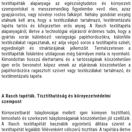
textiltapétáik alapanyaga az egészségtudatos és környezeti
szempontokat is messzemenőkig figyelembe vevő vlies, azaz
gyapjúrostos, vagy növényi rostos falkárpit. Néhány gondolat erejéig
utalnunk kell arra, hogy a textilszálakat tartalmazó, textilmintázatú
tapéta tartós és kifejezetten erős anyag. A Rasch textiltapéta
alapanyagáról, illetve a technológiai eljárásról érdemes tudni, hogy a
gyártás során különböző vastagságú papírhordozókra, különféle
textilszálakat ragasztanak, ez adja végső soron a textiltapéta színét,
egyediségét és struktúrájának jellemzőit. Természetesen a
textiltapéták felületére utólagosan még bármilyen minta is nyomható.
Kimondottan hosszú élettartamú és a tartósságának köszönhetően
igen erős bevonatot képez ennek az eljárásnak köszönhetően a
papírhordozóra ragasztott szövet vagy textilszálakat tartalmazó, és
textilmintázatú tapéta.
A Rasch tapéták. Tisztíthatóság és környezetvédelmi
szempont
Környezetbarát tulajdonságai mellett igen könnyen tisztítható,
lemosható és szerkezeti tulajdonságainak köszönhetően jól szellőzik.
A Rasch textiltapétát használók egyöntetű állítása szerint a
textiltapétát legalább félévenként célszerű tisztítani. A tapétára illetve