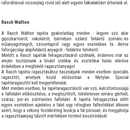
ráfordítással viszonylag rövid idő alatt egyéni falkialakítást érhetünk el.
Rasch Wallton
A Rasch Wallton tapéta gyakorlatilag minden - legyen szó akár
gipszkartonról, vakolatról, bármilyen szilárd felületű zománc-és
műanyagrétegről, szövetlapról vagy egyes esetekben fa- illetve
faforgácslap alapfelületű anyagról - felületre felvihető.
Mielőtt a Rasch tapéták felragasztásáról szólnánk, érdemes már az
elején tisztáznunk a kívánt statikai és esztétikai hatás elérése
érdekében a megfelelő ragasztóanyagot.
A Rasch tapéta ragasztásához használjunk minden esetben speciális
ragasztót, amelyek közül elsősorban a Metylan Special
tapétaragasztót kell megemlítenünk.
Mint minden esetben, ha tapétaragasztásról van szó, kulcsfontosságú
a falfelület előkészítése, a megtisztított, tökéletesen simára glettelt,
száraz, por-és zsírmentes falfelület. A tapéta felragasztása előtt
egyes esetekben ajánlatos a falat egy rétegben falfestékkel átkenni
azért, hogy a vékony festékréteg lezárja a fal pórusait, és meggátolja
a ragasztóaanyag túlzott mértékben történő beszívódását.