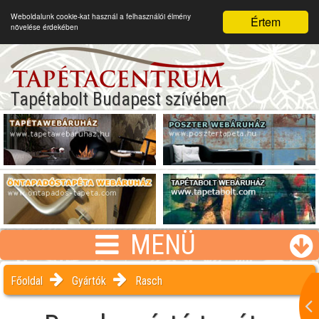
Weboldalunk cookie-kat használ a felhasználói élmény
Értem
növelése érdekében
Tapétabolt Budapest szívében
MENÜ
Főoldal
Gyártók
Rasch