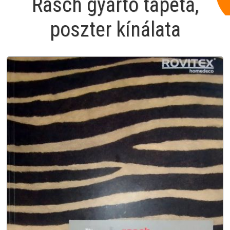
Rasch gyártó tapéta,
poszter kínálata