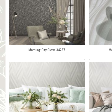
Marburg:
City Glow:
34257
Ma