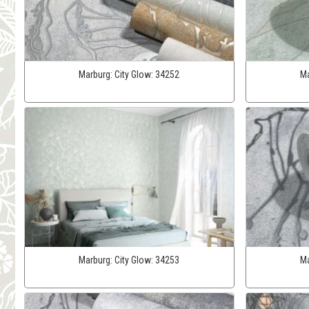
Marburg:
City Glow:
34252
Ma
Marburg:
City Glow:
34253
Ma