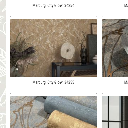
Marburg:
City Glow:
34254
Ma
Marburg:
City Glow:
34255
Ma