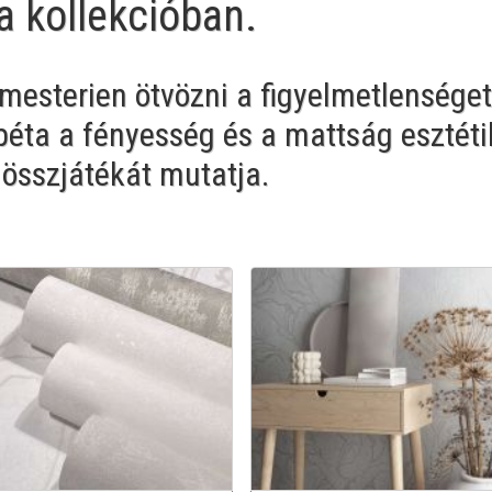
a kollekcióban.
mesterien ötvözni a figyelmetlenséget
apéta a fényesség és a mattság esztéti
 összjátékát mutatja.