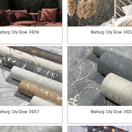
rburg:
City Glow:
34256
Marburg:
City Glow:
3425
rburg:
City Glow:
34257
Marburg:
City Glow:
3425