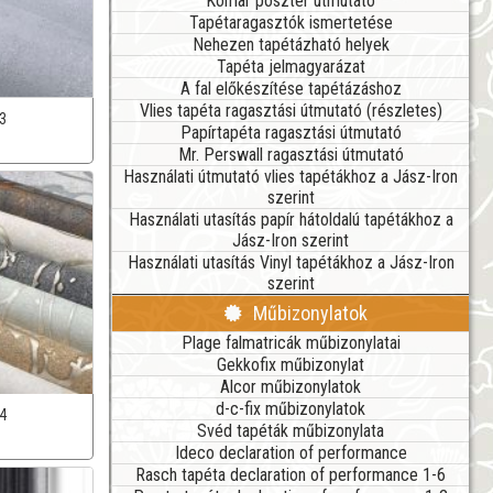
Komar poszter útmutató
Tapétaragasztók ismertetése
Nehezen tapétázható helyek
Tapéta jelmagyarázat
A fal előkészítése tapétázáshoz
Vlies tapéta ragasztási útmutató (részletes)
3
Papírtapéta ragasztási útmutató
Mr. Perswall ragasztási útmutató
Használati útmutató vlies tapétákhoz a Jász-Iron
szerint
Használati utasítás papír hátoldalú tapétákhoz a
Jász-Iron szerint
Használati utasítás Vinyl tapétákhoz a Jász-Iron
szerint
Műbizonylatok
Plage falmatricák műbizonylatai
Gekkofix műbizonylat
Alcor műbizonylatok
d-c-fix műbizonylatok
4
Svéd tapéták műbizonylata
Ideco declaration of performance
Rasch tapéta declaration of performance 1-6