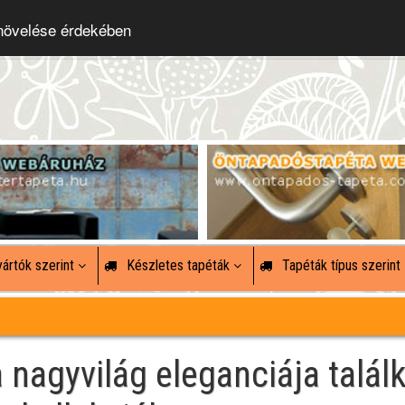
 növelése érdekében
ártók szerint
Készletes tapéták
Tapéták típus szerint
 nagyvilág eleganciája talál