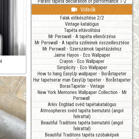
Parato tapéta declaration of performance 1-2
Videók
Falak előkészítése 2/2
Vintage katalógus
Tapéta eltávolítása
Mr Perswall - A tapéta ellenőrzése
Mr Perswall - A tapéta széleinek összeillesztése
Mr Perswall - Szerszámok tapétázáshoz
Jaime Hayon - Eco Wallpaper
Crayon - Eco Wallpaper
4
Simplicity - Eco Wallpaper
How to hang EasyUp wallpaper - Boråstapeter
Hur tapetserar man EasyUp tapeter - Boråstapeter
BorasTapeter - Vintage
New York Memories Wallpaper Collection - Mr
Perswall
Arkiv Engblad svéd tapétakatalógus
Atmospheres svéd tapéta bemutató (angol
felirattal)
Beautiful Traditons tapéta bemutató (angol
felirattal)
Beautiful Traditons tapéta szobaképek