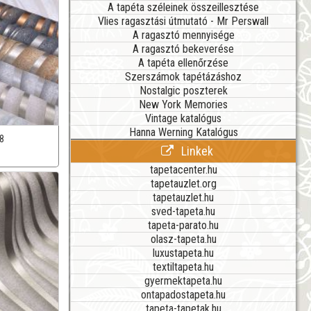
A tapéta széleinek összeillesztése
Vlies ragasztási útmutató - Mr Perswall
A ragasztó mennyisége
A ragasztó bekeverése
A tapéta ellenőrzése
Szerszámok tapétázáshoz
Nostalgic poszterek
New York Memories
Vintage katalógus
Hanna Werning Katalógus
8
Linkek
tapetacenter.hu
tapetauzlet.org
tapetauzlet.hu
sved-tapeta.hu
tapeta-parato.hu
olasz-tapeta.hu
luxustapeta.hu
textiltapeta.hu
gyermektapeta.hu
ontapadostapeta.hu
tapeta-tapetak.hu