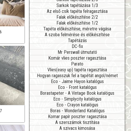
Sarkok tapétázása 1/3
Az első csík tapéta felragasztása
Falak előkészítése 2/2
Falak előkészítése 1/2
Tapéta előkészítése, méretre vágása
6
A szoba felmérése és előkészítése
Tapétázás
DC-fix
Mr Perswall útmutató
Komár vlies poszter ragasztása
Parato
Vlies(easy up) tapéta ragasztása
Hogyan ragasszuk fel a tapétát angol/német
Eco - Jaime Hayon katalógus
Eco - Front katalógus
Borastapeter - A Vintage Book katalógus
Eco - Simplycity katalógus
Eco - Crayon katalógus
Boras - Wonderland Katalógus
7
Komar papír poszter ragasztása
A szerszámok tisztítása
A szivacs kimosása