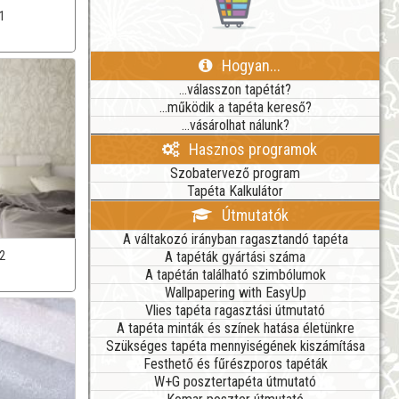
1
Hogyan...
...válasszon tapétát?
...működik a tapéta kereső?
...vásárolhat nálunk?
Hasznos programok
Szobatervező program
Tapéta Kalkulátor
Útmutatók
A váltakozó irányban ragasztandó tapéta
A tapéták gyártási száma
2
A tapétán található szimbólumok
Wallpapering with EasyUp
Vlies tapéta ragasztási útmutató
A tapéta minták és színek hatása életünkre
Szükséges tapéta mennyiségének kiszámítása
Festhető és fűrészporos tapéták
W+G posztertapéta útmutató