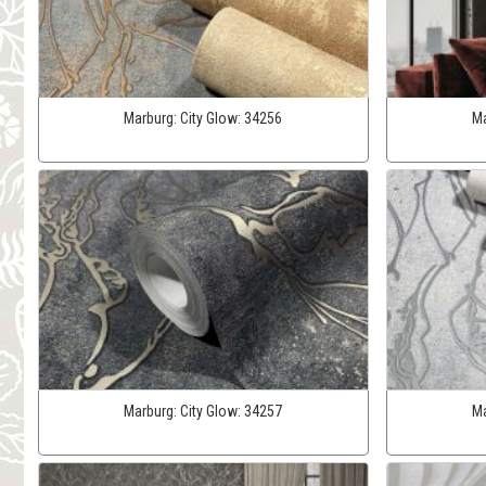
Marburg:
City Glow:
34256
Ma
Marburg:
City Glow:
34257
Ma