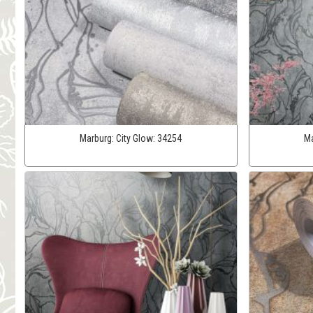
Marburg:
City Glow:
34254
Ma