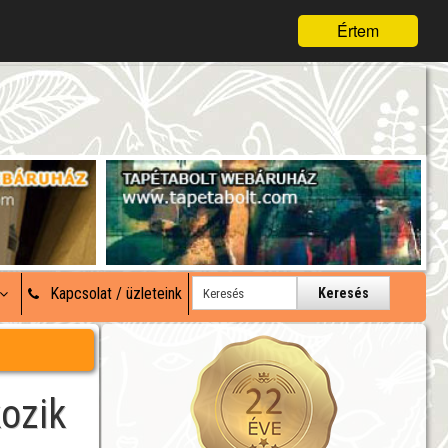
Értem
Kapcsolat / üzleteink
Keresés
kozik