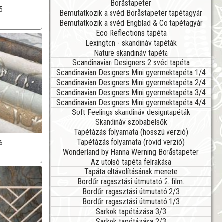
Boråstapeter
5
Bemutatkozik a svéd Boråstapeter tapétagyár
Bemutatkozik a svéd Engblad & Co tapétagyár
Eco Reflections tapéta
Lexington - skandináv tapéták
Nature skandináv tapéta
Scandinavian Designers 2 svéd tapéta
Scandinavian Designers Mini gyermektapéta 1/4
Scandinavian Designers Mini gyermektapéta 2/4
Scandinavian Designers Mini gyermektapéta 3/4
Scandinavian Designers Mini gyermektapéta 4/4
Soft Feelings skandináv designtapéták
Skandináv szobabelsők
Tapétázás folyamata (hosszú verzió)
Tapétázás folyamata (rövid verzió)
6
Wonderland by Hanna Werning Boråstapeter
Az utolsó tapéta felrakása
Tapáta eltávolításának menete
Bordűr ragasztási útmutató 2. film.
Bordűr ragasztási útmutató 2/3
Bordűr ragasztási útmutató 1/3
Sarkok tapétázása 3/3
Sarkok tapétázása 2/3