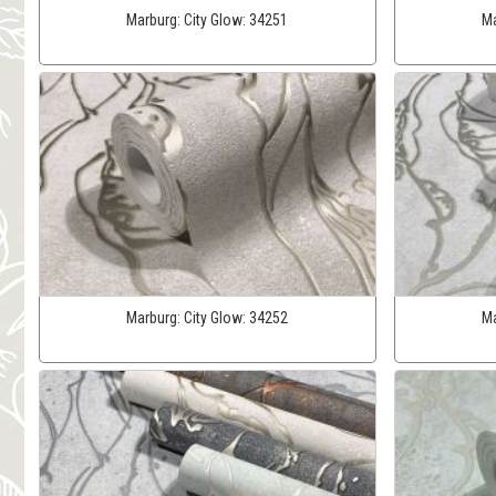
Marburg:
City Glow:
34251
Ma
Marburg:
City Glow:
34252
Ma