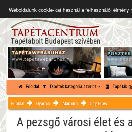
Weboldalunk cookie-kat használ a felhasználói élmény
Tapétabolt Budapest szívében
Főoldal
Tapéták kategória szerint
Tapéták gy
Főoldal
Gyártók
Marburg
City Glow
A pezsgő városi élet és a