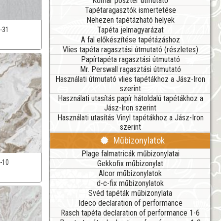
Komar poszter útmutató
Tapétaragasztók ismertetése
Nehezen tapétázható helyek
Tapéta jelmagyarázat
-31
A fal előkészítése tapétázáshoz
Vlies tapéta ragasztási útmutató (részletes)
Papírtapéta ragasztási útmutató
Mr. Perswall ragasztási útmutató
Használati útmutató vlies tapétákhoz a Jász-Iron
szerint
Használati utasítás papír hátoldalú tapétákhoz a
Jász-Iron szerint
Használati utasítás Vinyl tapétákhoz a Jász-Iron
szerint
Műbizonylatok
Plage falmatricák műbizonylatai
-10
Gekkofix műbizonylat
Alcor műbizonylatok
d-c-fix műbizonylatok
Svéd tapéták műbizonylata
Ideco declaration of performance
Rasch tapéta declaration of performance 1-6