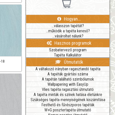
Hogyan...
...válasszon tapétát?
...működik a tapéta kereső?
...vásárolhat nálunk?
Hasznos programok
Szobatervező program
Tapéta Kalkulátor
Útmutatók
-18
A váltakozó irányban ragasztandó tapéta
A tapéták gyártási száma
A tapétán található szimbólumok
Wallpapering with EasyUp
Vlies tapéta ragasztási útmutató
A tapéta minták és színek hatása életünkre
Szükséges tapéta mennyiségének kiszámítása
Festhető és fűrészporos tapéták
W+G posztertapéta útmutató