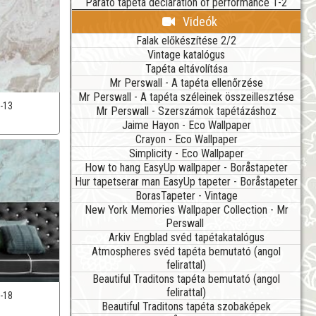
Parato tapéta declaration of performance 1-2
Videók
Falak előkészítése 2/2
Vintage katalógus
Tapéta eltávolítása
Mr Perswall - A tapéta ellenőrzése
Mr Perswall - A tapéta széleinek összeillesztése
-13
Mr Perswall - Szerszámok tapétázáshoz
Jaime Hayon - Eco Wallpaper
Crayon - Eco Wallpaper
Simplicity - Eco Wallpaper
How to hang EasyUp wallpaper - Boråstapeter
Hur tapetserar man EasyUp tapeter - Boråstapeter
BorasTapeter - Vintage
New York Memories Wallpaper Collection - Mr
Perswall
Arkiv Engblad svéd tapétakatalógus
Atmospheres svéd tapéta bemutató (angol
felirattal)
Beautiful Traditons tapéta bemutató (angol
felirattal)
-18
Beautiful Traditons tapéta szobaképek