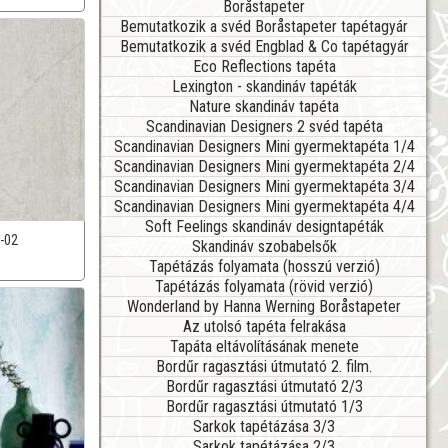
Boråstapeter
Bemutatkozik a svéd Boråstapeter tapétagyár
Bemutatkozik a svéd Engblad & Co tapétagyár
Eco Reflections tapéta
Lexington - skandináv tapéták
Nature skandináv tapéta
Scandinavian Designers 2 svéd tapéta
Scandinavian Designers Mini gyermektapéta 1/4
Scandinavian Designers Mini gyermektapéta 2/4
Scandinavian Designers Mini gyermektapéta 3/4
Scandinavian Designers Mini gyermektapéta 4/4
Soft Feelings skandináv designtapéták
-02
Skandináv szobabelsők
Tapétázás folyamata (hosszú verzió)
Tapétázás folyamata (rövid verzió)
Wonderland by Hanna Werning Boråstapeter
Az utolsó tapéta felrakása
Tapáta eltávolításának menete
Bordűr ragasztási útmutató 2. film.
Bordűr ragasztási útmutató 2/3
Bordűr ragasztási útmutató 1/3
Sarkok tapétázása 3/3
Sarkok tapétázása 2/3