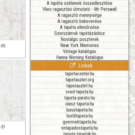
A tapéta széleinek összeillesztése
Vlies ragasztási útmutató - Mr Perswall
A ragasztó mennyisége
A ragasztó bekeverése
A tapéta ellenőrzése
Szerszámok tapétázáshoz
Nostalgic poszterek
New York Memories
-05
Vintage katalógus
Hanna Werning Katalógus
Linkek
tapetacenter.hu
tapetauzlet.org
tapetauzlet.hu
sved-tapeta.hu
tapeta-parato.hu
olasz-tapeta.hu
luxustapeta.hu
textiltapeta.hu
gyermektapeta.hu
-31
ontapadostapeta.hu
tapeta-tapetak.hu