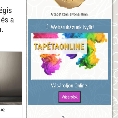
égis
A tapétázás élvonalában.
 és a
Új Webáruházunk Nyílt!
n.
TAPÉTAONLINE
Vásároljon Online!
-02