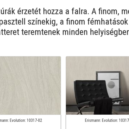
úrák érzetét hozza a falra. A finom, m
 pasztell színekig, a finom fémhatások
átteret teremtenek minden helyiségbe
smann:
Evolution:
10317-02
Erismann:
Evolution:
10317