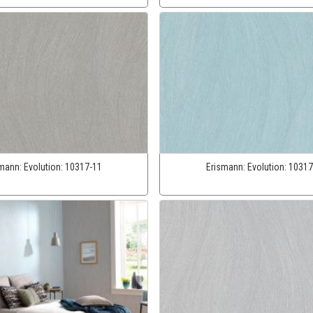
smann:
Evolution:
10317-11
Erismann:
Evolution:
10317