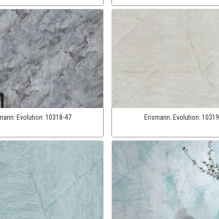
smann:
Evolution:
10318-47
Erismann:
Evolution:
10319