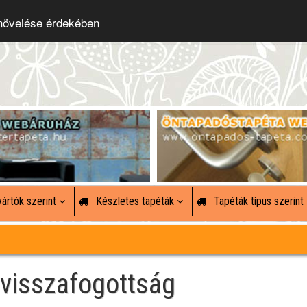
 növelése érdekében
ártók szerint
Készletes tapéták
Tapéták típus szerint
 visszafogottság