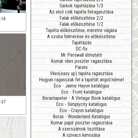
Sarkok tapétázása 1/3
Az első csík tapéta felragasztása
Falak előkészítése 2/2
-18
Falak előkészítése 1/2
Tapéta előkészítése, méretre vágása
A szoba felmérése és előkészítése
Tapétázás
DC-fix
Mr Perswall útmutató
Komár vlies poszter ragasztása
Parato
Vlies(easy up) tapéta ragasztása
Hogyan ragasszuk fel a tapétát angol/német
Eco - Jaime Hayon katalógus
Eco - Front katalógus
Borastapeter - A Vintage Book katalógus
-37
Eco - Simplycity katalógus
Eco - Crayon katalógus
Boras - Wonderland Katalógus
Komar papír poszter ragasztása
A szerszámok tisztítása
A szivacs kimosása