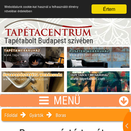
Weboldalunk cookie-kat használ a felhasználói élmény
Értem
növelése érdekében
Tapétabolt Budapest szívében
MENÜ
Főoldal
Gyártók
Boras