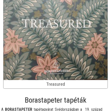
Treasured
Borastapeter tapéták
A
BORASTAPETER
tapétagyárat Svédországban a 19. század