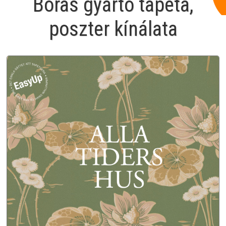
Boras gyártó tapéta,
poszter kínálata