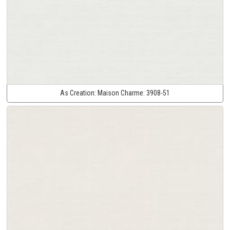
As Creation:
Maison Charme:
3908-51