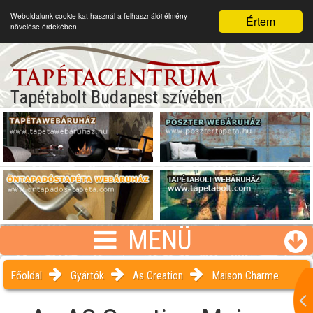
Weboldalunk cookie-kat használ a felhasználói élmény
Értem
növelése érdekében
Tapétabolt Budapest szívében
MENÜ
Főoldal
Gyártók
As Creation
Maison Charme