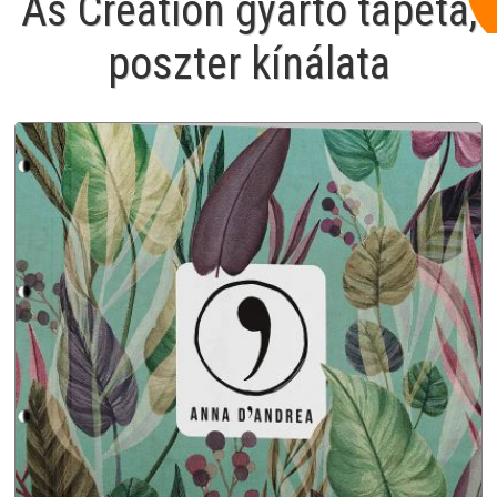
As Creation gyártó tapéta,
poszter kínálata