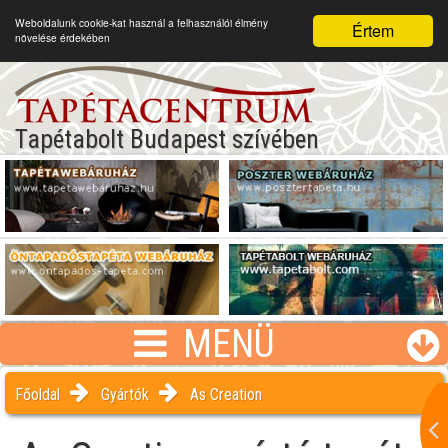
Weboldalunk cookie-kat használ a felhasználói élmény
Értem
növelése érdekében
Tapétabolt Budapest szívében
MENÜ
Főoldal
Gyártók
As Creation