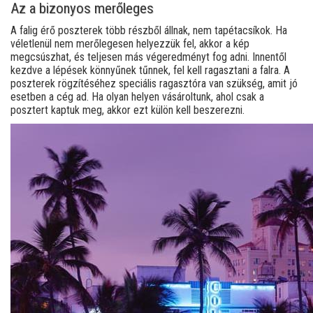
Az a bizonyos merőleges
A falig érő poszterek több részből állnak, nem tapétacsíkok. Ha
véletlenül nem merőlegesen helyezzük fel, akkor a kép
megcsúszhat, és teljesen más végeredményt fog adni. Innentől
kezdve a lépések könnyűnek tűnnek, fel kell ragasztani a falra. A
poszterek rögzítéséhez speciális ragasztóra van szükség, amit jó
esetben a cég ad. Ha olyan helyen vásároltunk, ahol csak a
posztert kaptuk meg, akkor ezt külön kell beszerezni.