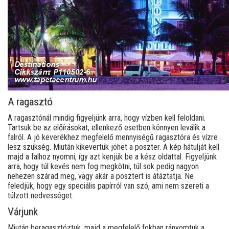
A ragasztó
A ragasztónál mindig figyeljünk arra, hogy vízben kell feloldani.
Tartsuk be az előírásokat, ellenkező esetben könnyen leválik a
falról. A jó keverékhez megfelelő mennyiségű ragasztóra és vízre
lesz szükség. Miután kikevertük jöhet a poszter. A kép hátulját kell
majd a falhoz nyomni, így azt kenjük be a kész oldattal. Figyeljünk
arra, hogy túl kevés nem fog megkötni, túl sok pedig nagyon
nehezen szárad meg, vagy akár a posztert is átáztatja. Ne
feledjük, hogy egy speciális papírról van szó, ami nem szereti a
túlzott nedvességet.
Várjunk
Miután beragasztóztuk, majd a megfelelő fokban rányomtuk a