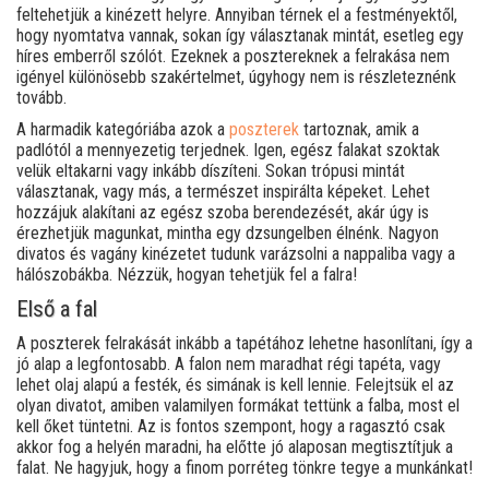
feltehetjük a kinézett helyre. Annyiban térnek el a festményektől,
hogy nyomtatva vannak, sokan így választanak mintát, esetleg egy
híres emberről szólót. Ezeknek a posztereknek a felrakása nem
igényel különösebb szakértelmet, úgyhogy nem is részleteznénk
tovább.
A harmadik kategóriába azok a
poszterek
tartoznak, amik a
padlótól a mennyezetig terjednek. Igen, egész falakat szoktak
velük eltakarni vagy inkább díszíteni. Sokan trópusi mintát
választanak, vagy más, a természet inspirálta képeket. Lehet
hozzájuk alakítani az egész szoba berendezését, akár úgy is
érezhetjük magunkat, mintha egy dzsungelben élnénk. Nagyon
divatos és vagány kinézetet tudunk varázsolni a nappaliba vagy a
hálószobákba. Nézzük, hogyan tehetjük fel a falra!
Első a fal
A poszterek felrakását inkább a tapétához lehetne hasonlítani, így a
jó alap a legfontosabb. A falon nem maradhat régi tapéta, vagy
lehet olaj alapú a festék, és simának is kell lennie. Felejtsük el az
olyan divatot, amiben valamilyen formákat tettünk a falba, most el
kell őket tüntetni. Az is fontos szempont, hogy a ragasztó csak
akkor fog a helyén maradni, ha előtte jó alaposan megtisztítjuk a
falat. Ne hagyjuk, hogy a finom porréteg tönkre tegye a munkánkat!