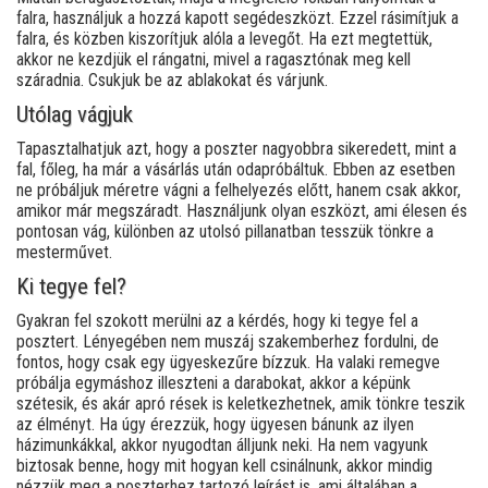
falra, használjuk a hozzá kapott segédeszközt. Ezzel rásimítjuk a
falra, és közben kiszorítjuk alóla a levegőt. Ha ezt megtettük,
akkor ne kezdjük el rángatni, mivel a ragasztónak meg kell
száradnia. Csukjuk be az ablakokat és várjunk.
Utólag vágjuk
Tapasztalhatjuk azt, hogy a poszter nagyobbra sikeredett, mint a
fal, főleg, ha már a vásárlás után odapróbáltuk. Ebben az esetben
ne próbáljuk méretre vágni a felhelyezés előtt, hanem csak akkor,
amikor már megszáradt. Használjunk olyan eszközt, ami élesen és
pontosan vág, különben az utolsó pillanatban tesszük tönkre a
mesterművet.
Ki tegye fel?
Gyakran fel szokott merülni az a kérdés, hogy ki tegye fel a
posztert. Lényegében nem muszáj szakemberhez fordulni, de
fontos, hogy csak egy ügyeskezűre bízzuk. Ha valaki remegve
próbálja egymáshoz illeszteni a darabokat, akkor a képünk
szétesik, és akár apró rések is keletkezhetnek, amik tönkre teszik
az élményt. Ha úgy érezzük, hogy ügyesen bánunk az ilyen
házimunkákkal, akkor nyugodtan álljunk neki. Ha nem vagyunk
biztosak benne, hogy mit hogyan kell csinálnunk, akkor mindig
nézzük meg a poszterhez tartozó leírást is, ami általában a