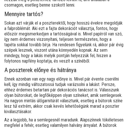
csomagon, esetleg benne szokott lenni.
Mennyire tartós?
Sokan azt várják el a poszterektől, hogy hosszú évekre megoldják
a falproblémát. Aki ezt a fajta dekorációt választja, fontos, hogy
először megismerkedjen a tartósságával is. Mivel papírról van szó,
így nem érdemes viszonyítani, teljesen természetes, hogy a
tapéta sokkal tovább bírja. Ha rendesen figyelünk rá, akkor pár évig
szépek lesznek, viszont utána könnyedén kopnak. Az sem
mindegy, hogy a lakás melyik pontján helyezzük fel, hiszen a
folytonos napfény koptatja, és veszít a színéből.
A poszterek előnye és hátránya
Ennek azonban van egy nagy előnye is. Mivel pár évente cserélni
kell, így mindig változatossá tudjuk varázsolni a lakást. Persze,
ehhez érdemes betartani pár dekorációs tanácsot is. Válasszunk
olyan bútorokat, de legfőképpen olyan színeket, amik semlegesek.
Ha nagyon mintás ülőgarnitúrát választunk, esetleg a bútorok színe
lesz túl extrém, akkor csak kevés lehetőségünk marad a poszter
kiválasztásakor.
Az a legjobb, ha a semlegesnél maradunk. Alapszínnek tökéletesen
megfelel a fehér, esetleg valamilyen halvány árnyalat. A bútorok