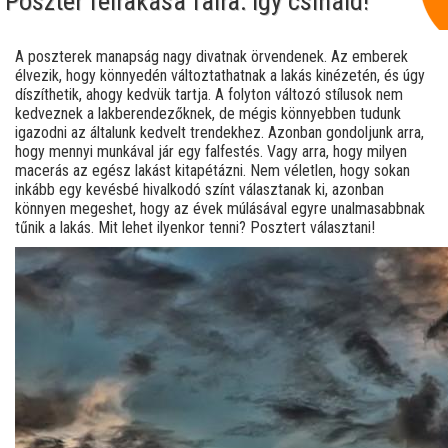
Poszter felrakása falra: így csináld!
A poszterek manapság nagy divatnak örvendenek. Az emberek
élvezik, hogy könnyedén változtathatnak a lakás kinézetén, és úgy
díszíthetik, ahogy kedvük tartja. A folyton változó stílusok nem
kedveznek a lakberendezőknek, de mégis könnyebben tudunk
igazodni az általunk kedvelt trendekhez. Azonban gondoljunk arra,
hogy mennyi munkával jár egy falfestés. Vagy arra, hogy milyen
macerás az egész lakást kitapétázni. Nem véletlen, hogy sokan
inkább egy kevésbé hivalkodó színt választanak ki, azonban
könnyen megeshet, hogy az évek múlásával egyre unalmasabbnak
tűnik a lakás. Mit lehet ilyenkor tenni? Posztert választani!