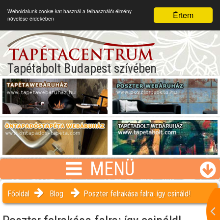
Weboldalunk cookie-kat használ a felhasználói élmény
Értem
növelése érdekében
Tapétabolt Budapest szívében
MENÜ
Főoldal
Blog
Poszter felrakása falra: így csináld!