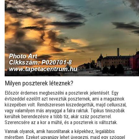
Milyen poszterek léteznek?
Először érdemes megbeszélni a poszterek jelentését. Egy
évtizeddel ezelőtt azt neveztük poszternek, ami a magazinok
közepében volt. Rendszeresen kiszedegettük, majd celluxszal,
vagy valamilyen más anyaggal a falra raktuk. Tipikus tiniszobák
kerültek berendezésre a több tíz, akár száz poszterrel.
Szerencsére az a kor a múlté, és a poszterek is változtak.
Vannak olyanok, amik hasonlítanak a képekhez, legalábbis
méretben. Ezeket ugyanúgy lehet üvegezni, majd egy szöggel