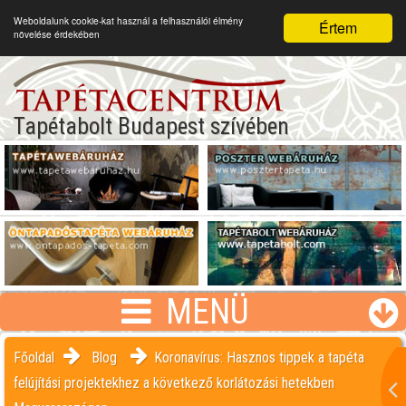
Weboldalunk cookie-kat használ a felhasználói élmény
Értem
növelése érdekében
Tapétabolt Budapest szívében
MENÜ
Főoldal
Blog
Koronavírus: Hasznos tippek a tapéta
felújítási projektekhez a következő korlátozási hetekben