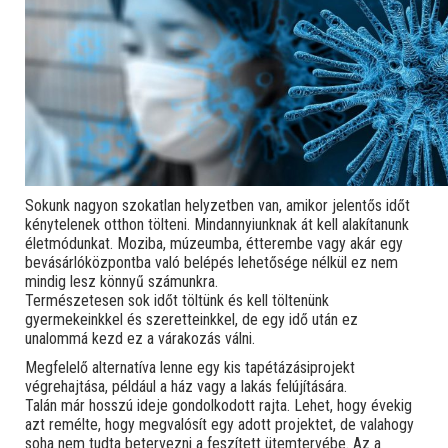
Sokunk nagyon szokatlan helyzetben van, amikor jelentős időt
kénytelenek otthon tölteni. Mindannyiunknak át kell alakítanunk
életmódunkat. Moziba, múzeumba, étterembe vagy akár egy
bevásárlóközpontba való belépés lehetősége nélkül ez nem
mindig lesz könnyű számunkra.
Természetesen sok időt töltünk és kell töltenünk
gyermekeinkkel és szeretteinkkel, de egy idő után ez
unalommá kezd ez a várakozás válni.
Megfelelő alternatíva lenne egy kis tapétázásiprojekt
végrehajtása, például a ház vagy a lakás felújítására.
Talán már hosszú ideje gondolkodott rajta. Lehet, hogy évekig
azt remélte, hogy megvalósít egy adott projektet, de valahogy
soha nem tudta betervezni a feszített ütemtervébe. Az a