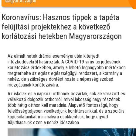
Magyarországon
Koronavírus: Hasznos tippek a tapéta
felújítási projektekhez a következő
korlátozási hetekben Magyarországon
Az elmúlt hetek drámai eseményei után kiterjedt
intézkedésekről határoztak. A COVID-19 vírus terjedésének
korlátozása érdekében, amely a lehető legnagyobb mértékben
megterhelte az egész egészségügyi rendszert, a kormány a
nehéz, de szükséges döntést hozta a népesség szabad
mozgásának korlátozására.
Az iskolák és a napközi otthonok bezártak, sok alkalmazott és
vállalkozó dolgozik otthonról, mivel lakosság nagy részének
több hétig otthon kell maradnia. Alapvető fontosságú, hogy
felelősségteljesen viselkedjünk honfitársainkkal, és a szociális
kapcsolatainkat minimálisra csökkentsük, hogy együtt
túljuthassunk ezen a nehéz időszakon.