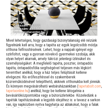
Mivel lehetséges, hogy gazdasági bizonytalanság elé nézünk
figyelnünk kell arra, hogy a tapéta az egyik legolcsóbb módja
otthona felfrissítésének. Lehet, hogy a nappali igényel egy
színfoltot, vagy a gyorsan növekvő gyermekei szobája, akik
olyan helyet akarnak, amely tükrözi jelenlegi ízlésüket és
személyiségüket. A megfelelő tapéta, poszter, öntapadós
tapéta, öntapadósfólia segítségével teljesen más légkört
teremthet anélkül, hogy a ház teljes felújítását kellene
elvégezni. Kis erőfeszítéssel és szakemberek
közreműködésével telepíthető, akiknek otthonukba kell jönniük.
És könnyen megvásárolható webáruházainkban (
tapetabolt.com
,
tapetaonline.hu
) anélkül, hogy be kellene látogatnia a
bevásárlóközpontokba vagy a bútorüzletekbe. Közeledünk a
tapéták tapétázásának a legjobb idejéhez is: a tavasz a sarkon
van, így napközben nyitva hagyhatja az ablakokat, hogy a falak