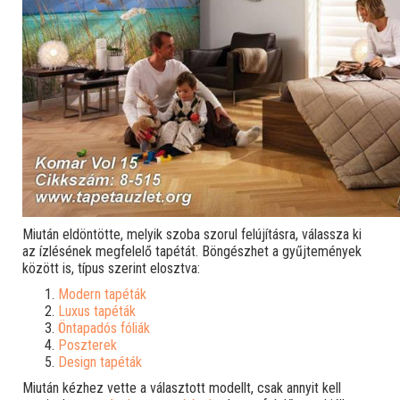
Miután eldöntötte, melyik szoba szorul felújításra, válassza ki
az ízlésének megfelelő tapétát. Böngészhet a gyűjtemények
között is, típus szerint elosztva:
Modern tapéták
Luxus tapéták
Öntapadós fóliák
Poszterek
Design tapéták
Miután kézhez vette a választott modellt, csak annyit kell