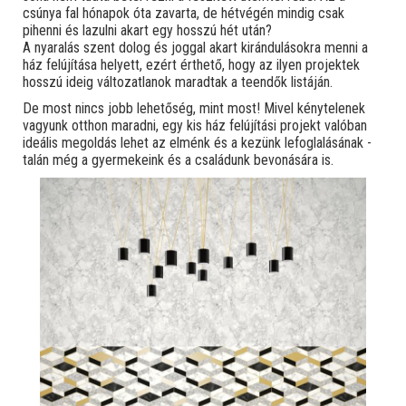
csúnya fal hónapok óta zavarta, de hétvégén mindig csak
pihenni és lazulni akart egy hosszú hét után?
A nyaralás szent dolog és joggal akart kirándulásokra menni a
ház felújítása helyett, ezért érthető, hogy az ilyen projektek
hosszú ideig változatlanok maradtak a teendők listáján.
De most nincs jobb lehetőség, mint most! Mivel kénytelenek
vagyunk otthon maradni, egy kis ház felújítási projekt valóban
ideális megoldás lehet az elménk és a kezünk lefoglalásának -
talán még a gyermekeink és a családunk bevonására is.