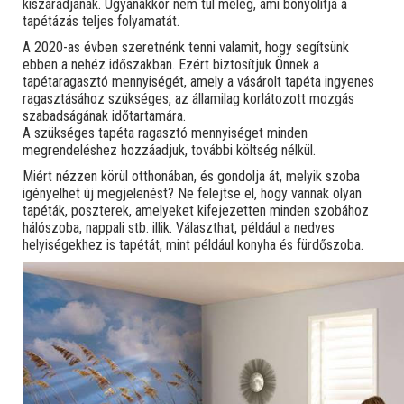
kiszáradjanak. Ugyanakkor nem túl meleg, ami bonyolítja a
tapétázás teljes folyamatát.
A 2020-as évben szeretnénk tenni valamit, hogy segítsünk
ebben a nehéz időszakban. Ezért biztosítjuk Önnek a
tapétaragasztó mennyiségét, amely a vásárolt tapéta ingyenes
ragasztásához szükséges, az államilag korlátozott mozgás
szabadságának időtartamára.
A szükséges tapéta ragasztó mennyiséget minden
megrendeléshez hozzáadjuk, további költség nélkül.
Miért nézzen körül otthonában, és gondolja át, melyik szoba
igényelhet új megjelenést? Ne felejtse el, hogy vannak olyan
tapéták, poszterek, amelyeket kifejezetten minden szobához
hálószoba, nappali stb. illik. Választhat, például a nedves
helyiségekhez is tapétát, mint például konyha és fürdőszoba.