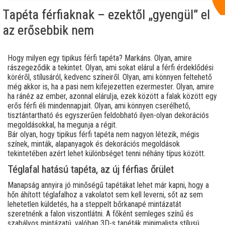
Tapéta férfiaknak – ezektől „gyengül” el
az erősebbik nem
Hogy milyen egy tipikus férfi tapéta? Markáns. Olyan, amire
rászegeződik a tekintet. Olyan, ami sokat elárul a férfi érdeklődési
köréről, stílusáról, kedvenc színeiről. Olyan, ami könnyen feltehető
még akkor is, ha a pasi nem kifejezetten ezermester. Olyan, amire
ha ránéz az ember, azonnal elárulja, ezek között a falak között egy
erős férfi éli mindennapjait. Olyan, ami könnyen cserélhető,
tisztántartható és egyszerűen feldobható ilyen-olyan dekorációs
megoldásokkal, ha megunja a régit.
Bár olyan, hogy tipikus férfi tapéta nem nagyon létezik, mégis
színek, minták, alapanyagok és dekorációs megoldások
tekintetében azért lehet különbséget tenni néhány típus között.
Téglafal hatású tapéta, az új férfias őrület
Manapság annyira jó minőségű tapétákat lehet már kapni, hogy a
hőn áhított téglafalhoz a vakolatot sem kell leverni, sőt az sem
lehetetlen küldetés, ha a steppelt bőrkanapé mintázatát
szeretnénk a falon viszontlátni. A főként semleges színű és
szabályos mintázatú, valóban 3D-s tapéták minimalista stílusú