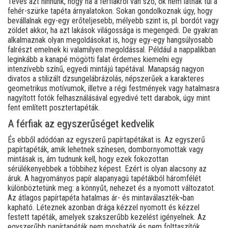
Téves azt hinnünk, hogy ha a férfiakról van szó, ők nem látnak túl a
fehér-szürke tapéta árnyalatokon. Sokan gondolkoznak úgy, hogy
bevállalnak egy-egy erőteljesebb, mélyebb szint is, pl. bordót vagy
zöldet akkor, ha azt lakások világossága is megengedi. De gyakran
alkalmaznak olyan megoldásokat is, hogy egy-egy hangsúlyosabb
falrészt emelnek ki valamilyen megoldással. Például a nappalikban
leginkább a kanapé mögötti falat érdemes kiemelni egy
intenzívebb színű, egyedi mintájú tapétával. Manapság nagyon
divatos a stilizált dzsungelábrázolás, népszerűek a karakteres
geometrikus motívumok, illetve a régi festmények vagy hatalmasra
nagyított fotók felhasználásával egyedivé tett darabok, úgy mint
fent említett posztertapéták.
A férfiak az egyszerűséget kedvelik
És ebből adódóan az egyszerű papírtapétákat is. Az egyszerű
papírtapéták, amik lehetnek színesen, dombornyomottak vagy
mintásak is, ám tudnunk kell, hogy ezek fokozottan
sérülékenyebbek a többihez képest. Ezért is olyan alacsony az
áruk. A hagyományos papír alapanyagú tapétákból háromfélét
különböztetünk meg: a könnyűt, nehezet és a nyomott változatot.
Az átlagos papírtapéta hatalmas ár- és mintaválaszték¬ban
kapható. Léteznek azonban drága kézzel nyomott és kézzel
festett tapéták, amelyek szakszerűbb kezelést igényelnek. Az
egyszerűbb papírtapéták nem moshatók és nem folttaszítók.