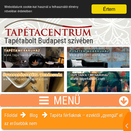
Weboldalunk cookie-kat használ a felhasználói élmény
Értem
növelése érdekében
Tapétabolt Budapest szívében
MENÜ
Főoldal
Blog
Tapéta férfiaknak – ezektől „gyengül” el
az erősebbik nem