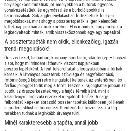
helyiségekben mutatnak jól, amelyekben a bútorok egyenes
vonalvezetésűek, és egymással és a burkolólapokkal is
harmonizálnak. Sok agglegénylakásban fedezhetünk fel ilyen
megoldásokat, mint ahogy a posztertapéták is igen kelendőek
lettek napjainkban az urak körében. El is mondjuk, hogy melyek a
legkedveltebb minták, amik visszaköszönnek egy-egy tapétáról.
A posztertapéták nem cikik, ellenkezőleg, igazán
trendi megoldások!
Óraszerkezet, hajóárboc, kormány, sportautó, világtérkép – hosszú
a sor, hogy mi mindent láthatunk viszont napjainkban
posztertapétaként. A fent felsoroltakat a leggyakrabban a férfiak
keresik. A látványos poszterek színvilága és nagyfelbontású,
fotóminőségű képei retró hangulatot keltenek az enteriőrben, és
férfias jelleggel töltik meg a teret. Hiszen ki rajonghatna jobban az
autók, az óraszerkezetek vagy a hajós témák iránt, mint a
kalandvágyó, műszaki érzékkel megáldott férfiak. A nagy
felbontású képeket ábrázoló poszter tapéták különösen jól illenek
a modern stílusban berendezett enteriőrbe, hiszen ezek a tág
terekben tudnak a leginkább érvényesülni.
Minél karakteresebb a tapéta, annál jobb