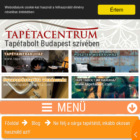
Weboldalunk cookie-kat használ a felhasználói élmény
Értem
növelése érdekében
Tapétabolt Budapest szívében
MENÜ
Főoldal
Blog
Ne félj a sárga tapétától, inkább okosan
használd azt!