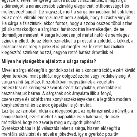
egyszerű teret. Rengeteg tónusa közül választhatunk; a napsárga
vidámságot, a narancsosabb színvilág eleganciát, otthonosságot és
melegséget sugall. De vigyázat, mert a sárga önmagában túl sok lehet
és az erős, vibráló energiái miatt nem ajánlják, hogy túlzásba vigyük.
Ha sárga a falszínünk, akkor fontos, hogy a szoba összes többi színe
jól alkalmazkodjon a sárgához, határozottan kiemelkedjen, de ne
domináljon mindent. A sárga különösen jól mutat natúr és semleges
színek mellett, de az élénk színekkel, a pirossal, a zölddel, a kékkel, a
naranccsal és még a pinkkel is jól megfér. Ha feketét használunk
kiegészítő színként hozzá, nagyon retró hatást érhetünk el.
Milyen helyiségekbe ajánlott a sárga tapéta?
Mivel a sárga elősegíti a gondolkozást és a koncentrációt, ezért kiváló
olyan terekbe, mint például egy dolgozószoba vagy irodahelyiség. A
sárga színű tapétázott szobákban megszűnnek a vegetatív
emésztési és keringési zavarok ezért konyhákba, ebédlőkbe is
használhatjuk bátran. A sárgának sok árnyalata illik a fenyő,
cseresznye és sötétbarna konyhaszekrényekhez, a legtöbb modern
konyhabútorral és az inox gépekkel is jól mutat.
Lazítja az izmokat, oldja az idegességet, az optimizmusba irányítja a
hangulatunkat, ezért mehet a nappaliba és a hálóba is, de csak
mértékkel, hogy ne zavarja meg a nyugodt pihenést.
Gyerekszobába is jó választás lehet a sárga, hiszen elősegíti a
mentális aktivitást és növeli a jókedved, így a gyerkőc pozitív