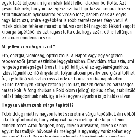
egyik falát teljesen, míg a másik falát félkör alakban borította. Azt
javasolták neki, hogy ne az egész szobát tapétázza sárgára, hiszen
attól túlságosan nyugtalanító és vibráló lesz, hanem csak az egyik
nagy falat, azt, amire egyébként is több természetes fény vetül. A
másik oldalon fehéren maradt a fal, viszont két nagyobb félkört vágott
ki sárga tapétából és azt ragasztotta oda, hogy azért ott is feltűnjön
ez a nem mindennapi szín.
Mi jellemzi a sárga színt?
Erő, energia, vidámság, optimizmus. A Napot vagy egy végtelen
repcemezőt juttat eszünkbe leggyakrabban. Életvidám, friss szín, ami
rengeteg melegséget áraszt. Ha jól találjuk el az egyéniségünkhöz,
ízlésvilágunkhoz illő árnyalatot, folyamatosan pozitív energiával tölthet
fel, így kitűnő választás rosszkedv és borús, szürke napok ellen.
Szinte bármilyen környezetben jól mutat, hiszen derűs és barátságos
hatást kelt. A feng shuiban a Föld elem (jelleg) tipikus színe, stabilizáló
hatást tulajdonítunk neki, így a lelki egyensúlyunkra is jó hatással van.
Hogyan válasszunk sárga tapétát?
Több dolog miatt is nagyon lehet szeretni a sárga tapétákat, ám ebből
a két legfontosabb, hogy világosabbá és melegebbé képes tenni
minden teret. Attól függően, hogy milyen árnyalatát, milyen színnel
együtt használjuk, hűvössé és meleggé is ugyanúgy varázsolhat egy