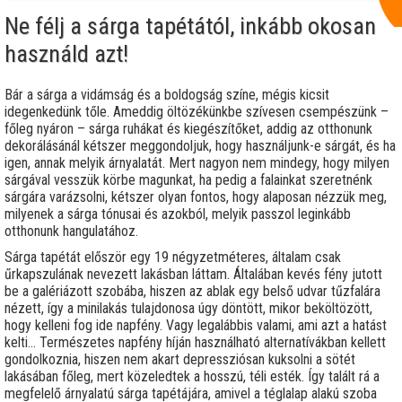
Ne félj a sárga tapétától, inkább okosan
használd azt!
Bár a sárga a vidámság és a boldogság színe, mégis kicsit
idegenkedünk tőle. Ameddig öltözékünkbe szívesen csempészünk –
főleg nyáron – sárga ruhákat és kiegészítőket, addig az otthonunk
dekorálásánál kétszer meggondoljuk, hogy használjunk-e sárgát, és ha
igen, annak melyik árnyalatát. Mert nagyon nem mindegy, hogy milyen
sárgával vesszük körbe magunkat, ha pedig a falainkat szeretnénk
sárgára varázsolni, kétszer olyan fontos, hogy alaposan nézzük meg,
milyenek a sárga tónusai és azokból, melyik passzol leginkább
otthonunk hangulatához.
Sárga tapétát először egy 19 négyzetméteres, általam csak
űrkapszulának nevezett lakásban láttam. Általában kevés fény jutott
be a galériázott szobába, hiszen az ablak egy belső udvar tűzfalára
nézett, így a minilakás tulajdonosa úgy döntött, mikor beköltözött,
hogy kelleni fog ide napfény. Vagy legalábbis valami, ami azt a hatást
kelti... Természetes napfény híján használható alternatívákban kellett
gondolkoznia, hiszen nem akart depressziósan kuksolni a sötét
lakásában főleg, mert közeledtek a hosszú, téli esték. Így talált rá a
megfelelő árnyalatú sárga tapétájára, amivel a téglalap alakú szoba