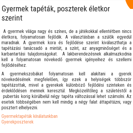
Gyermek tapéták, poszterek életkor
szerint
A gyermek világa nagy és színes, de a játékokkal ellentétben nincs
életkora, folyamatosan fejlődik. A választásban a szülők egyedül
maradnak. A gyermek kora és fejlődése szerint kiválaszthatja a
tapétázási tanácsadó a mintát, a színt, az anyagminőséget és a
karbantartási tulajdonságokat. A lakberendezésnek alkalmazkodnia
kell a folyamatosan növekedő gyermek igényeihez és szellemi
fejlődéséhez.
A gyermekszobákat folyamatosan kell alakítani a gyerek
növekedésének megfelelően, így ezek a helyiségek többször
tapétázottak, mivel a gyerekek különböző fejlődési szinteken és
érdeklődésen mennek keresztül. Megközelítőleg a születéstől a
pubertás korig körülbelül négy tapéta változással lehet számolni. Az
esetek többségében nem kell mindig a négy falat áttapétázni, vagy
posztert elhelyezni.
Gyermektapéták kínálatunkban
Gyerekposzterek