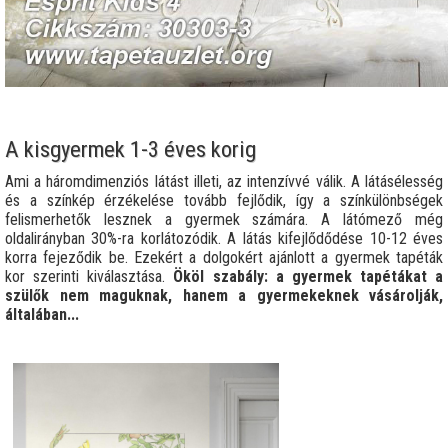
A kisgyermek 1-3 éves korig
Ami a háromdimenziós látást illeti, az intenzívvé válik. A látásélesség
és a színkép érzékelése tovább fejlődik, így a színkülönbségek
felismerhetők lesznek a gyermek számára. A látómező még
oldalirányban 30%-ra korlátozódik. A látás kifejlődődése 10-12 éves
korra fejeződik be. Ezekért a dolgokért ajánlott a gyermek tapéták
kor szerinti kiválasztása.
Ököl szabály: a gyermek tapétákat a
szülők nem maguknak, hanem a
gyermekeknek vásárolják,
általában...