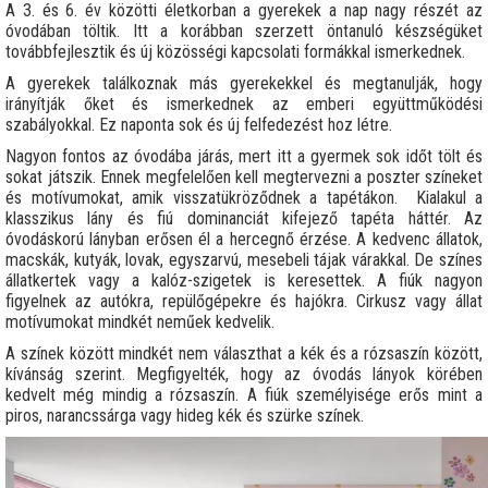
A 3. és 6. év közötti életkorban a gyerekek a nap nagy részét az
óvodában töltik. Itt a korábban szerzett öntanuló készségüket
továbbfejlesztik és új közösségi kapcsolati formákkal ismerkednek.
A gyerekek találkoznak más gyerekekkel és megtanulják, hogy
irányítják őket és ismerkednek az emberi együttműködési
szabályokkal. Ez naponta sok és új felfedezést hoz létre.
Nagyon fontos az óvodába járás, mert itt a gyermek sok időt tölt és
sokat játszik. Ennek megfelelően kell megtervezni a poszter színeket
és motívumokat, amik visszatükröződnek a tapétákon. Kialakul a
klasszikus lány és fiú dominanciát kifejező tapéta háttér. Az
óvodáskorú lányban erősen él a hercegnő érzése. A kedvenc állatok,
macskák, kutyák, lovak, egyszarvú, mesebeli tájak várakkal. De színes
állatkertek vagy a kalóz-szigetek is keresettek. A fiúk nagyon
figyelnek az autókra, repülőgépekre és hajókra. Cirkusz vagy állat
motívumokat mindkét neműek kedvelik.
A színek között mindkét nem választhat a kék és a rózsaszín között,
kívánság szerint. Megfigyelték, hogy az óvodás lányok körében
kedvelt még mindig a rózsaszín. A fiúk személyisége erős mint a
piros, narancssárga vagy hideg kék és szürke színek.