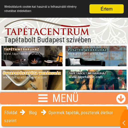
Weboldalunk cookie-kat használ a felhasználói élmény
Értem
növelése érdekében
Tapétabolt Budapest szívében
MENÜ
Főoldal
Blog
Gyermek tapéták, poszterek életkor
szerint