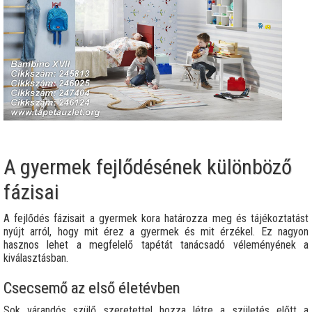
A gyermek fejlődésének különböző
fázisai
A fejlődés fázisait a gyermek kora határozza meg és tájékoztatást
nyújt arról, hogy mit érez a gyermek és mit érzékel. Ez nagyon
hasznos lehet a megfelelő tapétát tanácsadó véleményének a
kiválasztásban.
Csecsemő az első életévben
Sok várandós szülő szeretettel hozza létre a születés előtt a