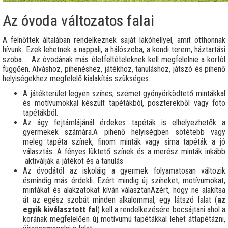
Az óvoda változatos falai
A felnőttek általában rendelkeznek saját lakóhellyel, amit otthonnak
hívunk. Ezek lehetnek a nappali, a hálószoba, a kondi terem, háztartási
szoba… Az óvodának más életfeltételeknek kell megfelelnie a kortól
függően. Alváshoz, pihenéshez, játékhoz, tanuláshoz, játszó és pihenő
helyiségekhez megfelelő kialakítás szükséges.
A játékterület legyen színes, szemet gyönyörködtető mintákkal
és motívumokkal készült tapétákból, poszterekből vagy foto
tapétákból.
Az ágy fejtámlájánál érdekes tapéták is elhelyezhetők a
gyermekek számára.A pihenő helyiségben sötétebb vagy
meleg tapéta színek, finom minták vagy sima tapéták a jó
választás. A fényes lüktető színek és a merész minták inkább
aktiválják a játékot és a tanulás
Az óvodától az iskoláig a gyermek folyamatosan változik
ésmindig más érdekli. Ezért mindig új színeket, motívumokat,
mintákat és alakzatokat kíván választanAzért, hogy ne alakítsa
át az egész szobát minden alkalommal, egy látszó falat (
az
egyik kiválasztott fal
) kell a rendelkezésére bocsájtani ahol a
korának megfelelően új motívumú tapétákkal lehet áttapétázni,