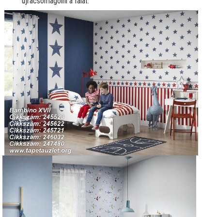
újracsomagolni a falat.