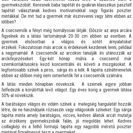
gyermekszobát. Keresnek baba tapétát és gyakran klasszikus pasztell
tapétát választanak kedves motívumokkal vagy figurás poszter
mintákkal. De mit tud a gyermek már észrevenni vagy látni ebben az
időben?
A csecsemők a fényt még homályosan látják. Először az anya arcára
figyelnek és a látási tartományuk 20-30 cm ebben az esetben. A
gyermek elsősorban a világos és sötét árnyalatokat
érzékeli. Fokozatosan más arcok is érdekesek kezdenek lenni, például
a nagymamáé. A csecsemők az arcokon tanulják és utánozzák az
arckifejezéseket. Egy-két hónap múlva a csecsemő már
szemkontaktusokra kezd koncentrálni és követi a mozgásokat. A
legfontosabb színek a piros, sárga és a kék. A tapéta színátmenetek
ebben az időben még nem ismerhetők fel a csecsemők számára.
A látás minden hónapban növekszik. A szemek egyre jobban
felfedezik a körülöttük levő világot. Egy éves korig a gyermek látása
50%-al növekszik.
A barátságos világos és vidám színek a melegség hangulatát hozzák
létre, de ne használjunk rózsaszín vagy világoskék színeket. Egy sárga
tapéta minta amely barátságos, vicces, kedves állatok arcát mutatja
az érzékeny gyermekszobák falán, jó megoldás lehet. Kedves
csillagkép és a felhő formájú tapéta egy nagyobb méretű poszter
mintával figyelmessé teszi a gyermeket.