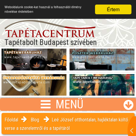
Weboldalunk cookie-kat használ a felhasználói élmény
Értem
növelése érdekében
Tapétabolt Budapest szívében
MENÜ
Főoldal
Blog
Leé József otthontalan, hajléktalan költő
verse a szerelemről és a tapétáról