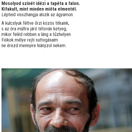
Mosolyod színét idézi a tapéta a falon.
Kifakult, mint minden mióta elmentél.
Lépteid visszhangja alszik az ágyamon.
A kulcslyuk féltve őrzi közös titkaink,
s az óra múltra járó tétován ketyeg,
mikor feléd rebben a láng a tűzhelyen
Fiókok mélye rejti suttogásaim
ne érezd mennyire hiányzol nekem.