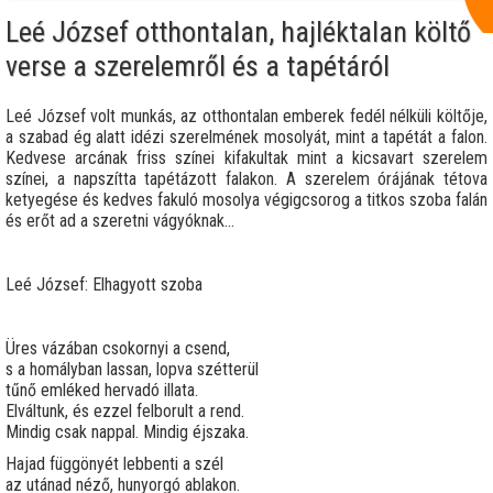
Leé József otthontalan, hajléktalan költő
verse a szerelemről és a tapétáról
Leé József volt munkás, az otthontalan emberek fedél nélküli költője,
a szabad ég alatt idézi szerelmének mosolyát, mint a tapétát a falon.
Kedvese arcának friss színei kifakultak mint a kicsavart szerelem
színei, a napszítta tapétázott falakon. A szerelem órájának tétova
ketyegése és kedves fakuló mosolya végigcsorog a titkos szoba falán
és erőt ad a szeretni vágyóknak...
Leé József: Elhagyott szoba
Üres vázában csokornyi a csend,
s a homályban lassan, lopva szétterül
tűnő emléked hervadó illata.
Elváltunk, és ezzel felborult a rend.
Mindig csak nappal. Mindig éjszaka.
Hajad függönyét lebbenti a szél
az utánad néző, hunyorgó ablakon.