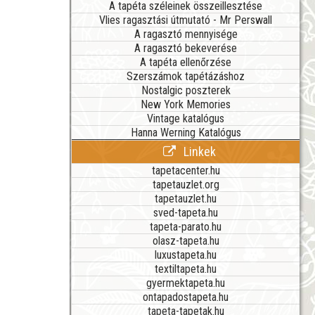
A tapéta széleinek összeillesztése
Vlies ragasztási útmutató - Mr Perswall
A ragasztó mennyisége
A ragasztó bekeverése
A tapéta ellenőrzése
Szerszámok tapétázáshoz
Nostalgic poszterek
New York Memories
Vintage katalógus
Hanna Werning Katalógus
Linkek
tapetacenter.hu
tapetauzlet.org
tapetauzlet.hu
sved-tapeta.hu
tapeta-parato.hu
olasz-tapeta.hu
luxustapeta.hu
textiltapeta.hu
gyermektapeta.hu
ontapadostapeta.hu
tapeta-tapetak.hu