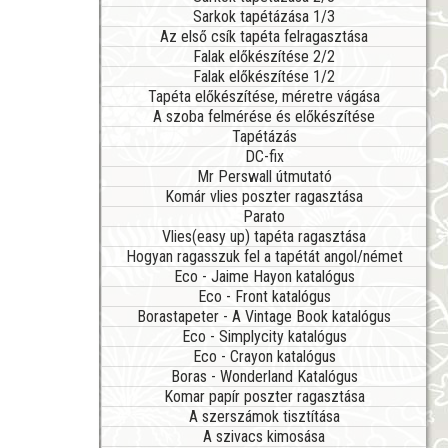
Sarkok tapétázása 1/3
Az első csík tapéta felragasztása
Falak előkészítése 2/2
Falak előkészítése 1/2
Tapéta előkészítése, méretre vágása
A szoba felmérése és előkészítése
Tapétázás
DC-fix
Mr Perswall útmutató
Komár vlies poszter ragasztása
Parato
Vlies(easy up) tapéta ragasztása
Hogyan ragasszuk fel a tapétát angol/német
Eco - Jaime Hayon katalógus
Eco - Front katalógus
Borastapeter - A Vintage Book katalógus
Eco - Simplycity katalógus
Eco - Crayon katalógus
Boras - Wonderland Katalógus
Komar papír poszter ragasztása
A szerszámok tisztítása
A szivacs kimosása