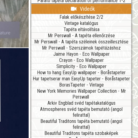
Parato tapéta declaration of performance 1-2
Videók
Falak előkészítése 2/2
Vintage katalógus
Tapéta eltávolítása
Mr Perswall - A tapéta ellenőrzése
Mr Perswall - A tapéta széleinek összeillesztése
Mr Perswall - Szerszámok tapétázáshoz
Jaime Hayon - Eco Wallpaper
Crayon - Eco Wallpaper
Simplicity - Eco Wallpaper
How to hang EasyUp wallpaper - Boråstapeter
Hur tapetserar man EasyUp tapeter - Boråstapeter
BorasTapeter - Vintage
New York Memories Wallpaper Collection - Mr
Perswall
Arkiv Engblad svéd tapétakatalógus
Atmospheres svéd tapéta bemutató (angol
felirattal)
Beautiful Traditons tapéta bemutató (angol
felirattal)
Beautiful Traditons tapéta szobaképek