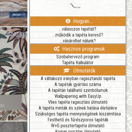
Hogyan...
...válasszon tapétát?
...működik a tapéta kereső?
...vásárolhat nálunk?
Hasznos programok
Szobatervező program
Tapéta Kalkulátor
Útmutatók
A váltakozó irányban ragasztandó tapéta
A tapéták gyártási száma
A tapétán található szimbólumok
Wallpapering with EasyUp
Vlies tapéta ragasztási útmutató
A tapéta minták és színek hatása életünkre
Szükséges tapéta mennyiségének kiszámítása
Festhető és fűrészporos tapéták
W+G posztertapéta útmutató
Komar poszter útmutató