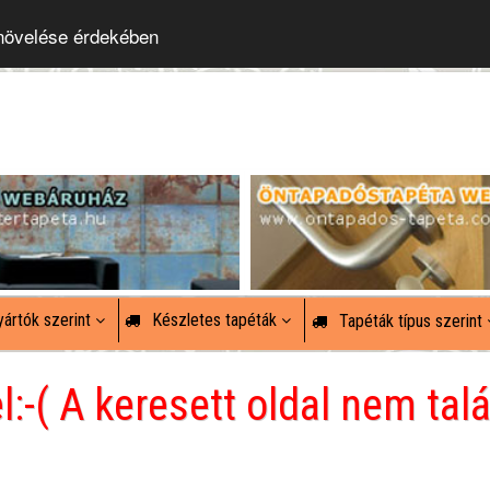
 növelése érdekében
ártók szerint
Készletes tapéták
Tapéták típus szerint
-( A keresett oldal nem talá