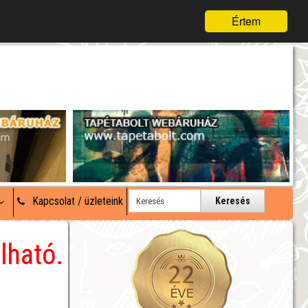
Értem
Kapcsolat / üzleteink
Keresés
lható.