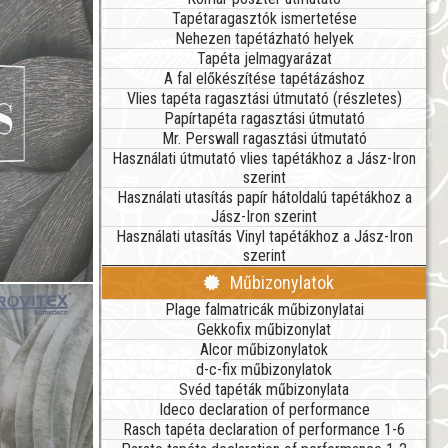
Tapétaragasztók ismertetése
Nehezen tapétázható helyek
Tapéta jelmagyarázat
A fal előkészítése tapétázáshoz
Vlies tapéta ragasztási útmutató (részletes)
Papírtapéta ragasztási útmutató
Mr. Perswall ragasztási útmutató
Használati útmutató vlies tapétákhoz a Jász-Iron
szerint
Használati utasítás papír hátoldalú tapétákhoz a
Jász-Iron szerint
Használati utasítás Vinyl tapétákhoz a Jász-Iron
szerint
Műbizonylatok
Plage falmatricák műbizonylatai
Gekkofix műbizonylat
Alcor műbizonylatok
d-c-fix műbizonylatok
Svéd tapéták műbizonylata
Ideco declaration of performance
Rasch tapéta declaration of performance 1-6