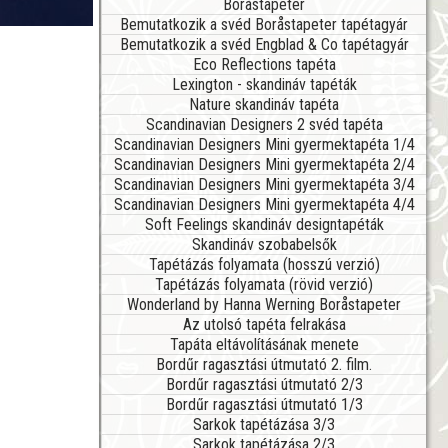
Boråstapeter
Bemutatkozik a svéd Boråstapeter tapétagyár
Bemutatkozik a svéd Engblad & Co tapétagyár
Eco Reflections tapéta
Lexington - skandináv tapéták
Nature skandináv tapéta
Scandinavian Designers 2 svéd tapéta
Scandinavian Designers Mini gyermektapéta 1/4
Scandinavian Designers Mini gyermektapéta 2/4
Scandinavian Designers Mini gyermektapéta 3/4
Scandinavian Designers Mini gyermektapéta 4/4
Soft Feelings skandináv designtapéták
Skandináv szobabelsők
Tapétázás folyamata (hosszú verzió)
Tapétázás folyamata (rövid verzió)
Wonderland by Hanna Werning Boråstapeter
Az utolsó tapéta felrakása
Tapáta eltávolításának menete
Bordűr ragasztási útmutató 2. film.
Bordűr ragasztási útmutató 2/3
Bordűr ragasztási útmutató 1/3
Sarkok tapétázása 3/3
Sarkok tapétázása 2/3