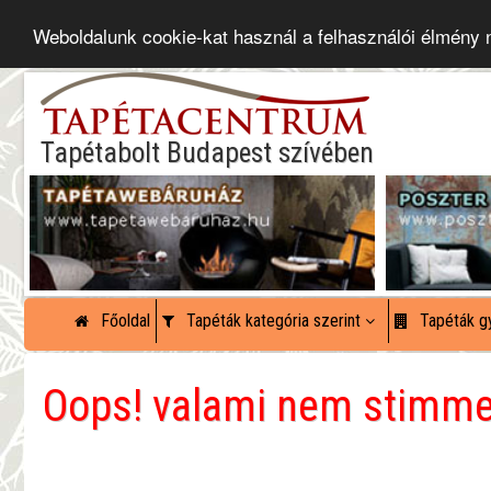
Weboldalunk cookie-kat használ a felhasználói élmény
Tapétabolt Budapest szívében
Főoldal
Tapéták kategória szerint
Tapéták gy
Oops! valami nem stimmel: