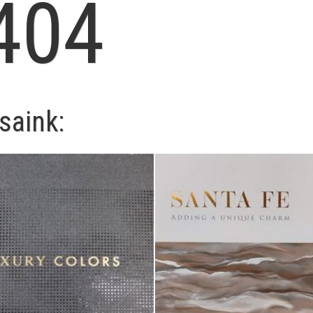
404
saink: