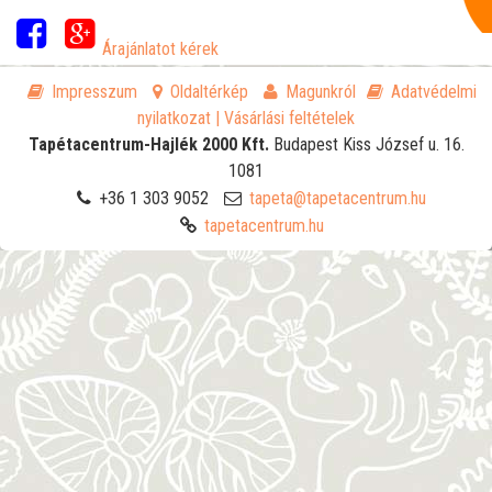
Árajánlatot kérek
Impresszum
Oldaltérkép
Magunkról
Adatvédelmi
nyilatkozat
| Vásárlási feltételek
Tapétacentrum-Hajlék 2000 Kft.
Budapest
Kiss József u. 16.
1081
+36 1 303 9052
tapeta@tapetacentrum.hu
tapetacentrum.hu