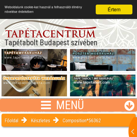
Weboldalunk cookie-kat használ a felhasználói élmény
Értem
növelése érdekében
Tapétabolt Budapest szívében
MENÜ
Főoldal
Készletes
Composition*56362