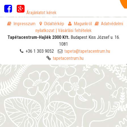
Árajánlatot kérek
Impresszum
Oldaltérkép
Magunkról
Adatvédelmi
nyilatkozat
| Vásárlási feltételek
Tapétacentrum-Hajlék 2000 Kft.
Budapest
Kiss József u. 16.
1081
+36 1 303 9052
tapeta@tapetacentrum.hu
tapetacentrum.hu