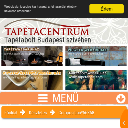
Weboldalunk cookie-kat használ a felhasználói élmény
Értem
növelése érdekében
Tapétabolt Budapest szívében
MENÜ
Főoldal
Készletes
Composition*56358