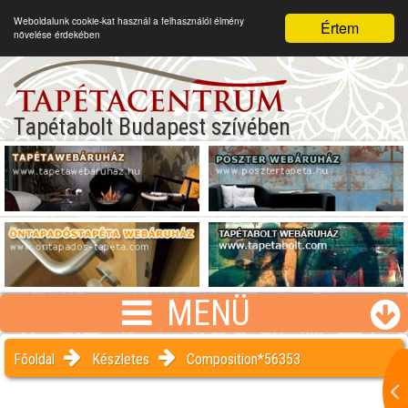
Weboldalunk cookie-kat használ a felhasználói élmény
Értem
növelése érdekében
Tapétabolt Budapest szívében
MENÜ
Főoldal
Készletes
Composition*56353