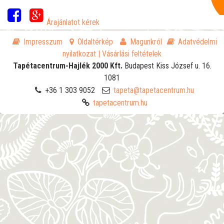
Árajánlatot kérek
Impresszum
Oldaltérkép
Magunkról
Adatvédelmi
nyilatkozat
| Vásárlási feltételek
Tapétacentrum-Hajlék 2000 Kft.
Budapest
Kiss József u. 16.
1081
+36 1 303 9052
tapeta@tapetacentrum.hu
tapetacentrum.hu