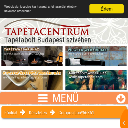
Weboldalunk cookie-kat használ a felhasználói élmény
Értem
növelése érdekében
Tapétabolt Budapest szívében
MENÜ
Főoldal
Készletes
Composition*56351