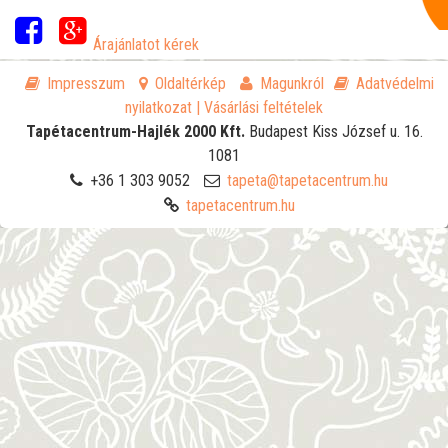
Árajánlatot kérek
Impresszum
Oldaltérkép
Magunkról
Adatvédelmi
nyilatkozat
| Vásárlási feltételek
Tapétacentrum-Hajlék 2000 Kft.
Budapest
Kiss József u. 16.
1081
+36 1 303 9052
tapeta@tapetacentrum.hu
tapetacentrum.hu