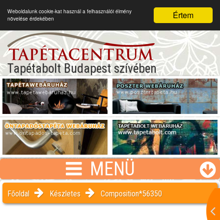
Weboldalunk cookie-kat használ a felhasználói élmény
Értem
növelése érdekében
Tapétabolt Budapest szívében
MENÜ
Főoldal
Készletes
Composition*56350