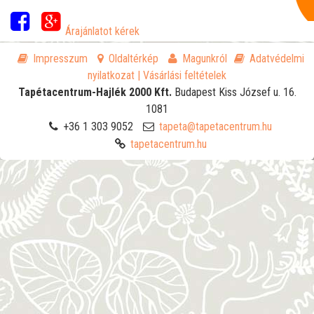
Árajánlatot kérek
Impresszum
Oldaltérkép
Magunkról
Adatvédelmi
nyilatkozat
| Vásárlási feltételek
Tapétacentrum-Hajlék 2000 Kft.
Budapest
Kiss József u. 16.
1081
+36 1 303 9052
tapeta@tapetacentrum.hu
tapetacentrum.hu