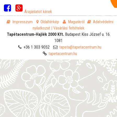
Árajánlatot kérek
Impresszum
Oldaltérkép
Magunkról
Adatvédelmi
nyilatkozat
| Vásárlási feltételek
Tapétacentrum-Hajlék 2000 Kft.
Budapest
Kiss József u. 16.
1081
+36 1 303 9052
tapeta@tapetacentrum.hu
tapetacentrum.hu