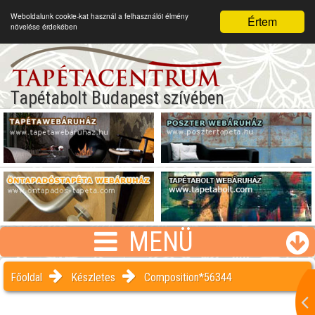
Weboldalunk cookie-kat használ a felhasználói élmény
Értem
növelése érdekében
Tapétabolt Budapest szívében
MENÜ
Főoldal
Készletes
Composition*56344