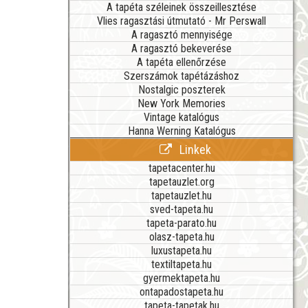
A tapéta széleinek összeillesztése
Vlies ragasztási útmutató - Mr Perswall
A ragasztó mennyisége
A ragasztó bekeverése
A tapéta ellenőrzése
Szerszámok tapétázáshoz
Nostalgic poszterek
New York Memories
Vintage katalógus
Hanna Werning Katalógus
Linkek
tapetacenter.hu
tapetauzlet.org
tapetauzlet.hu
sved-tapeta.hu
tapeta-parato.hu
olasz-tapeta.hu
luxustapeta.hu
textiltapeta.hu
gyermektapeta.hu
ontapadostapeta.hu
tapeta-tapetak.hu