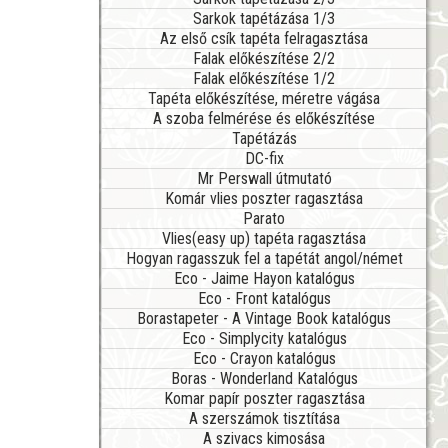
Sarkok tapétázása 1/3
Az első csík tapéta felragasztása
Falak előkészítése 2/2
Falak előkészítése 1/2
Tapéta előkészítése, méretre vágása
A szoba felmérése és előkészítése
Tapétázás
DC-fix
Mr Perswall útmutató
Komár vlies poszter ragasztása
Parato
Vlies(easy up) tapéta ragasztása
Hogyan ragasszuk fel a tapétát angol/német
Eco - Jaime Hayon katalógus
Eco - Front katalógus
Borastapeter - A Vintage Book katalógus
Eco - Simplycity katalógus
Eco - Crayon katalógus
Boras - Wonderland Katalógus
Komar papír poszter ragasztása
A szerszámok tisztítása
A szivacs kimosása