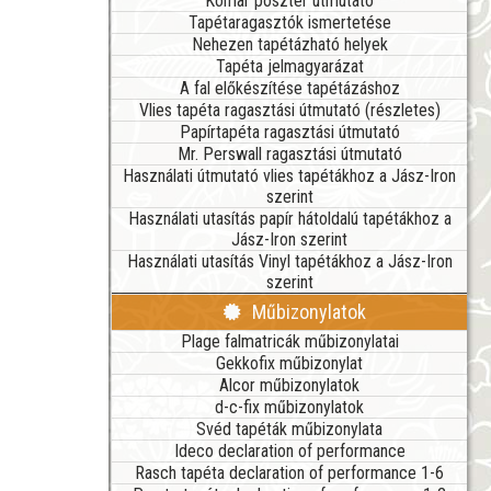
Komar poszter útmutató
Tapétaragasztók ismertetése
Nehezen tapétázható helyek
Tapéta jelmagyarázat
A fal előkészítése tapétázáshoz
Vlies tapéta ragasztási útmutató (részletes)
Papírtapéta ragasztási útmutató
Mr. Perswall ragasztási útmutató
Használati útmutató vlies tapétákhoz a Jász-Iron
szerint
Használati utasítás papír hátoldalú tapétákhoz a
Jász-Iron szerint
Használati utasítás Vinyl tapétákhoz a Jász-Iron
szerint
Műbizonylatok
Plage falmatricák műbizonylatai
Gekkofix műbizonylat
Alcor műbizonylatok
d-c-fix műbizonylatok
Svéd tapéták műbizonylata
Ideco declaration of performance
Rasch tapéta declaration of performance 1-6