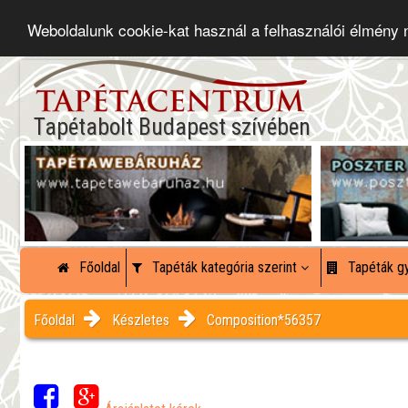
Weboldalunk cookie-kat használ a felhasználói élmény
Tapétabolt Budapest szívében
Főoldal
Tapéták kategória szerint
Tapéták gy
Főoldal
Készletes
Composition*56357