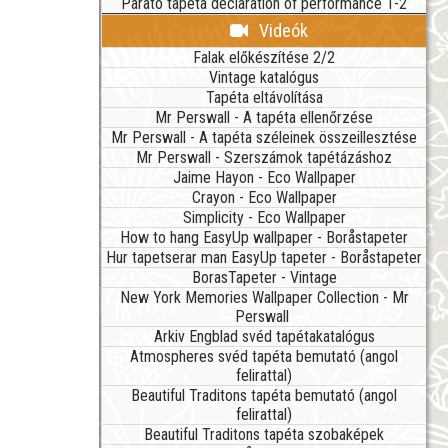
Parato tapéta declaration of performance 1-2
Videók
Falak előkészítése 2/2
Vintage katalógus
Tapéta eltávolítása
Mr Perswall - A tapéta ellenőrzése
Mr Perswall - A tapéta széleinek összeillesztése
Mr Perswall - Szerszámok tapétázáshoz
Jaime Hayon - Eco Wallpaper
Crayon - Eco Wallpaper
Simplicity - Eco Wallpaper
How to hang EasyUp wallpaper - Boråstapeter
Hur tapetserar man EasyUp tapeter - Boråstapeter
BorasTapeter - Vintage
New York Memories Wallpaper Collection - Mr
Perswall
Arkiv Engblad svéd tapétakatalógus
Atmospheres svéd tapéta bemutató (angol
felirattal)
Beautiful Traditons tapéta bemutató (angol
felirattal)
Beautiful Traditons tapéta szobaképek