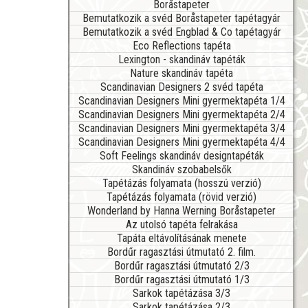
Boråstapeter
Bemutatkozik a svéd Boråstapeter tapétagyár
Bemutatkozik a svéd Engblad & Co tapétagyár
Eco Reflections tapéta
Lexington - skandináv tapéták
Nature skandináv tapéta
Scandinavian Designers 2 svéd tapéta
Scandinavian Designers Mini gyermektapéta 1/4
Scandinavian Designers Mini gyermektapéta 2/4
Scandinavian Designers Mini gyermektapéta 3/4
Scandinavian Designers Mini gyermektapéta 4/4
Soft Feelings skandináv designtapéták
Skandináv szobabelsők
Tapétázás folyamata (hosszú verzió)
Tapétázás folyamata (rövid verzió)
Wonderland by Hanna Werning Boråstapeter
Az utolsó tapéta felrakása
Tapáta eltávolításának menete
Bordűr ragasztási útmutató 2. film.
Bordűr ragasztási útmutató 2/3
Bordűr ragasztási útmutató 1/3
Sarkok tapétázása 3/3
Sarkok tapétázása 2/3