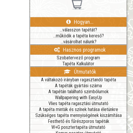
Hogyan...
...válasszon tapétát?
...működik a tapéta kereső?
...vásárolhat nálunk?
Hasznos programok
Szobatervező program
Tapéta Kalkulátor
Útmutatók
A váltakozó irányban ragasztandó tapéta
A tapéták gyártási száma
A tapétán található szimbólumok
Wallpapering with EasyUp
Vlies tapéta ragasztási útmutató
A tapéta minták és színek hatása életünkre
Szükséges tapéta mennyiségének kiszámítása
Festhető és fűrészporos tapéták
W+G posztertapéta útmutató