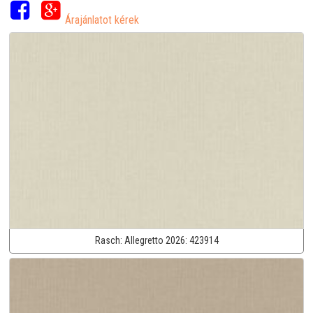
Árajánlatot kérek
Rasch:
Allegretto 2026:
423914