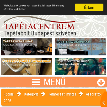
Weboldalunk cookie-kat használ a felhasználói élmény
Értem
növelése érdekében
Tapétabolt Budapest szívében
MENÜ
Főoldal
Kategória
Természeti mintás
Allegretto
2026