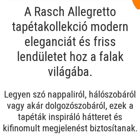
A Rasch Allegretto
tapétakollekció modern
eleganciát és friss
lendületet hoz a falak
világába.
Legyen szó nappaliról, hálószobáról
vagy akár dolgozószobáról, ezek a
tapéták inspiráló hátteret és
kifinomult megjelenést biztosítanak.