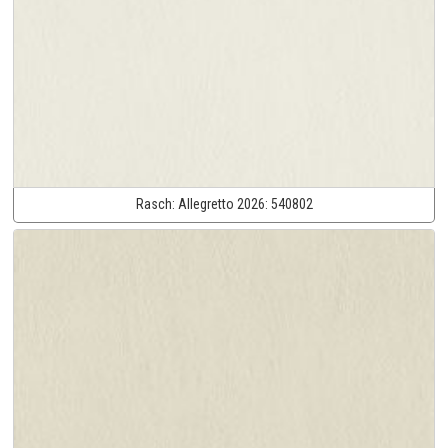
Rasch:
Allegretto 2026:
540802