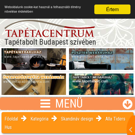
Weboldalunk cookie-kat használ a felhasználói élmény
Értem
növelése érdekében
Tapétabolt Budapest szívében
MENÜ
Főoldal
Kategória
Skandináv design
Alla Tiders
Hus