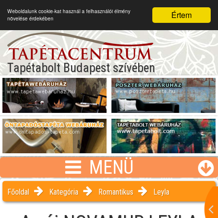
Weboldalunk cookie-kat használ a felhasználói élmény
Értem
növelése érdekében
Tapétabolt Budapest szívében
MENÜ
Főoldal
Kategória
Romantikus
Leyla