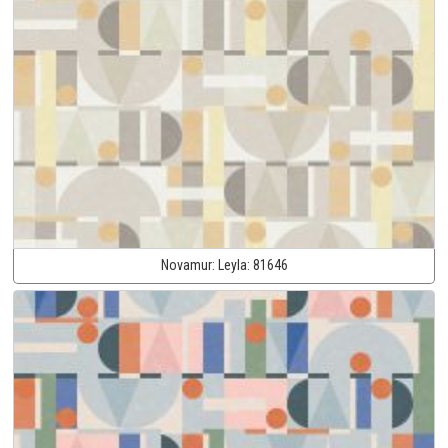
Novamur:
Leyla:
81646