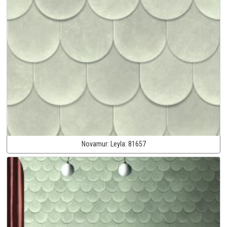
Novamur:
Leyla:
81657