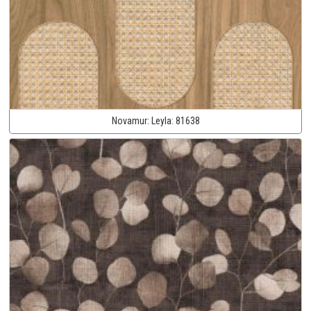
Novamur:
Leyla:
81638