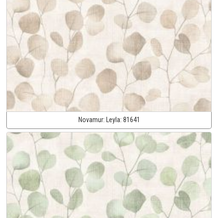
Novamur:
Leyla:
81641