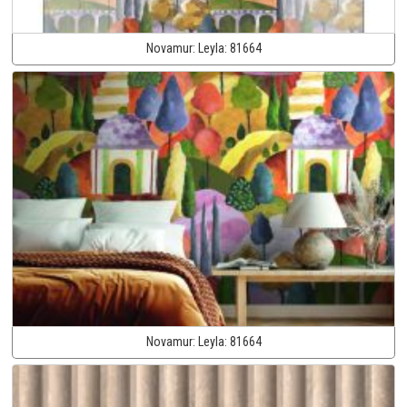
Novamur:
Leyla:
81664
Novamur:
Leyla:
81664