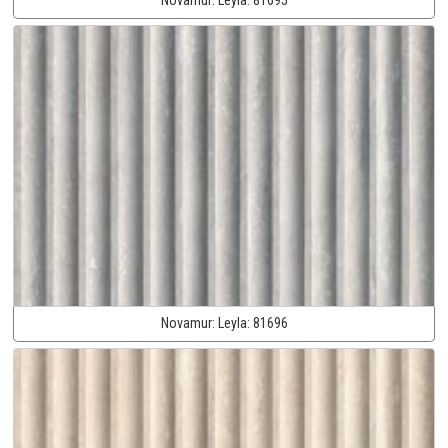
Novamur:
Leyla:
81696