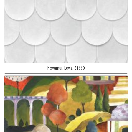
Novamur:
Leyla:
81660