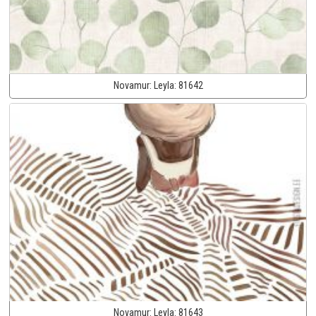
Novamur:
Leyla:
81642
Novamur:
Leyla:
81643