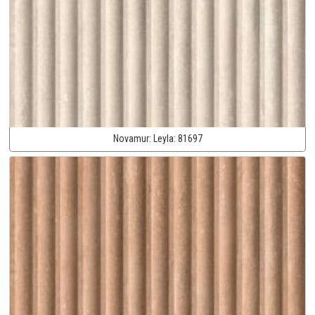
Novamur:
Leyla:
81697