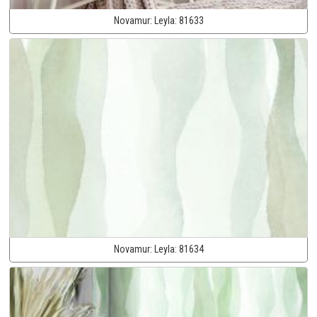
Novamur:
Leyla:
81633
Novamur:
Leyla:
81634