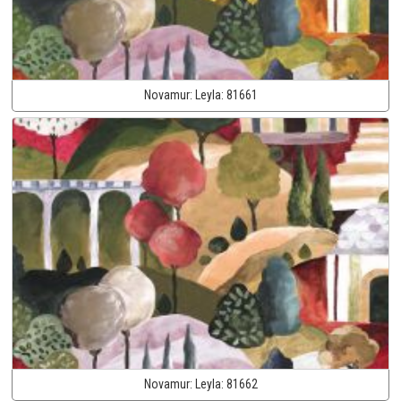
Novamur:
Leyla:
81661
Novamur:
Leyla:
81662