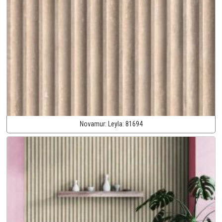
Novamur:
Leyla:
81694