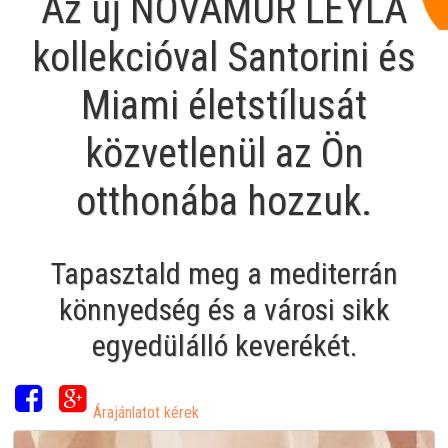
Az új NOVAMUR LEYLA
kollekcióval Santorini és
Miami életstílusát
közvetlenül az Ön
otthonába hozzuk.
Tapasztald meg a mediterrán
könnyedség és a városi sikk
egyedülálló keverékét.
Árajánlatot kérek