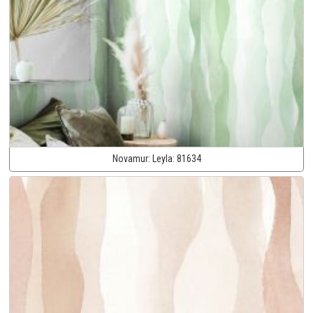
Novamur:
Leyla:
81634