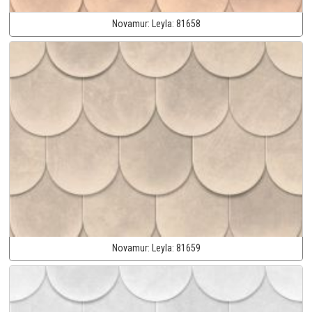
Novamur:
Leyla:
81658
Novamur:
Leyla:
81659