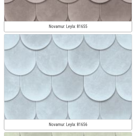
Novamur:
Leyla:
81655
Novamur:
Leyla:
81656