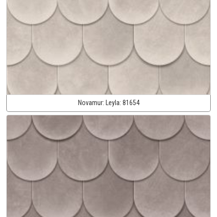
Novamur:
Leyla:
81654