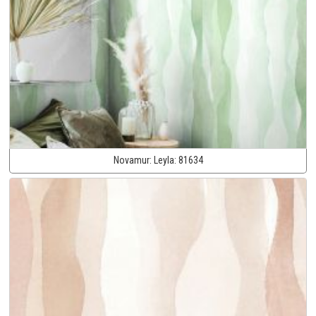
Novamur:
Leyla:
81634