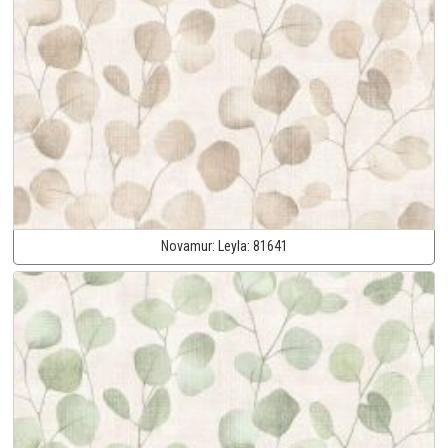
Novamur:
Leyla:
81641