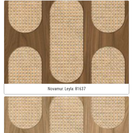
Novamur:
Leyla:
81637