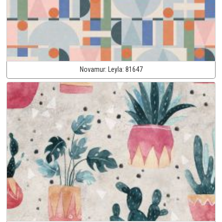
Novamur:
Leyla:
81647