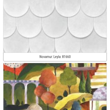
Novamur:
Leyla:
81660