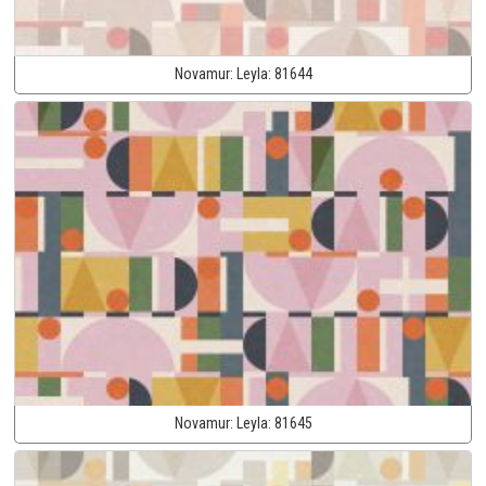
Novamur:
Leyla:
81644
Novamur:
Leyla:
81645