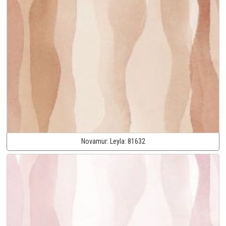
Novamur:
Leyla:
81632