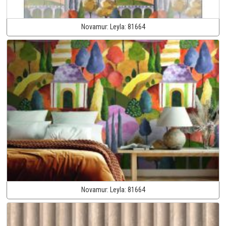
Novamur:
Leyla:
81664
Novamur:
Leyla:
81664