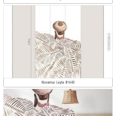
Novamur:
Leyla:
81643