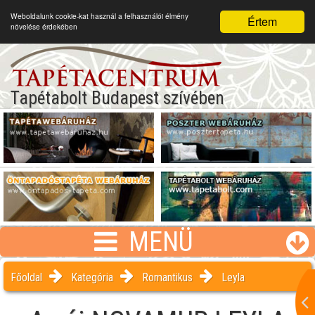
Weboldalunk cookie-kat használ a felhasználói élmény
Értem
növelése érdekében
Tapétabolt Budapest szívében
MENÜ
Főoldal
Kategória
Romantikus
Leyla