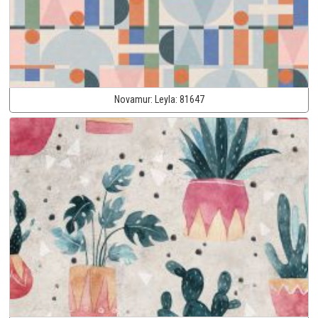
Novamur:
Leyla:
81647