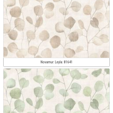
Novamur:
Leyla:
81641