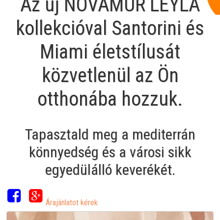
Az új NOVAMUR LEYLA
kollekcióval Santorini és
Miami életstílusát
közvetlenül az Ön
otthonába hozzuk.
Tapasztald meg a mediterrán
könnyedség és a városi sikk
egyedülálló keverékét.
Árajánlatot kérek