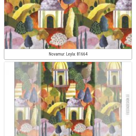
Novamur:
Leyla:
81664