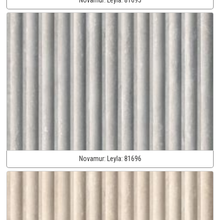
Novamur:
Leyla:
81696