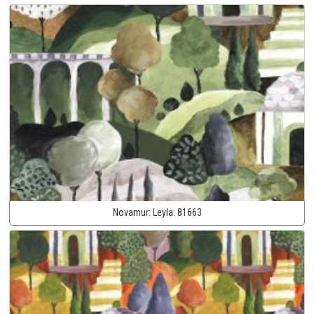
Novamur:
Leyla:
81663