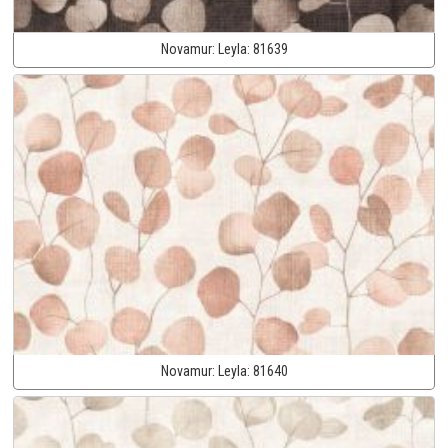
Novamur:
Leyla:
81639
Novamur:
Leyla:
81640