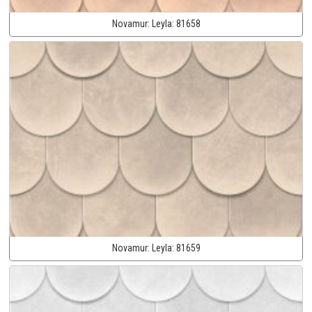
Novamur:
Leyla:
81658
Novamur:
Leyla:
81659