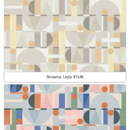
Novamur:
Leyla:
81646