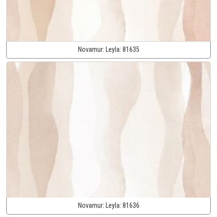
Novamur:
Leyla:
81635
Novamur:
Leyla:
81636