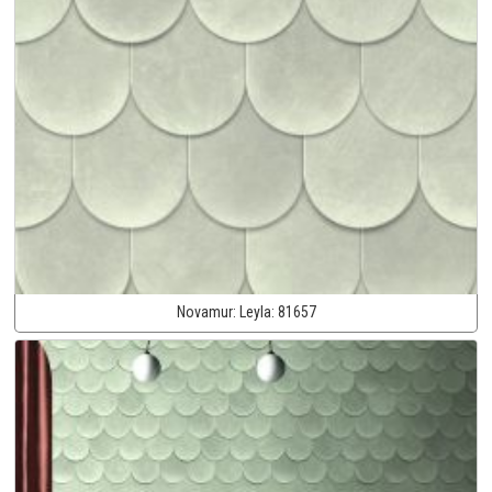
Novamur:
Leyla:
81657